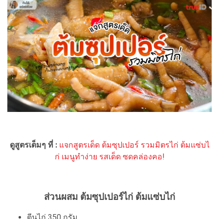
ดูสูตรเต็มๆ ที่ :
แจกสูตรเด็ด ต้มซุปเปอร์ รวมมิตรไก่ ต้มแซ่บไ
ก่ เมนูทำง่าย รสเด็ด ซดคล่องคอ!
ส่วนผสม ต้มซุปเปอร์ไก่ ต้มแซ่บไก่
ตีนไก่ 350 กรัม