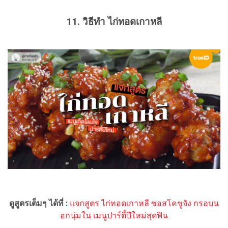
11. วิธีทำ ไก่ทอดเกาหลี
ดูสูตรเต็มๆ ได้ที่ :
แจกสูตร ไก่ทอดเกาหลี ซอสโคชูจัง กรอบน
อกนุ่มใน เมนูปาร์ตี้ปีใหม่สุดฟิน