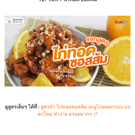
ดูสูตรเต็มๆ ได้ที่ :
สูตรทำ ไก่ทอดซอสส้ม เมนูไก่ทอดกรอบ แป
ลกใหม่ ทำง่าย อร่อยมากๆ 🍗