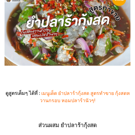
ดูสูตรเต็มๆ ได้ที่ :
เมนูเด็ด ยำปลาร้ากุ้งสด สูตรทำขาย กุ้งสดห
วานกรอบ หอมปลาร้านัวๆ!
ส่วนผสม ยำปลาร้ากุ้งสด