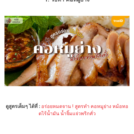
ดูสูตรเต็มๆ ได้ที่ :
อร่อยหมดจาน ! สูตรทำ คอหมูย่าง หม้อทอ
ดไร้น้ำมัน น้ำจิ้มแจ่วพริกคั่ว