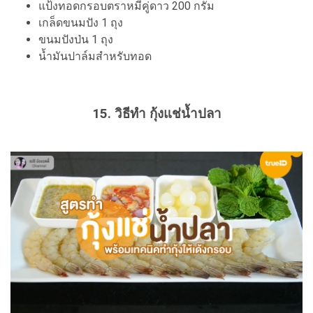
แป้งทอดกรอบตราหมีคู่ดาว 200 กรัม
เกล็ดขนมปัง 1 ถุง
ขนมปังป่น 1 ถุง
น้ำมันปาล์มสำหรับทอด
15. วิธีทำ กุ้งแช่น้ำปลา