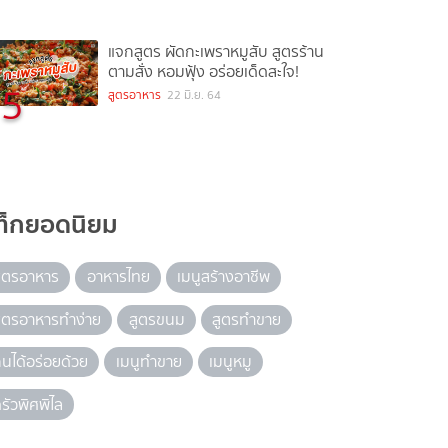
แจกสูตร ผัดกะเพราหมูสับ สูตรร้าน
ตามสั่ง หอมฟุ้ง อร่อยเด็ดสะใจ!
5
สูตรอาหาร
22 มิ.ย. 64
ท็กยอดนิยม
ูตรอาหาร
อาหารไทย
เมนูสร้างอาชีพ
ูตรอาหารทำง่าย
สูตรขนม
สูตรทำขาย
ินได้อร่อยด้วย
เมนูทำขาย
เมนูหมู
รัวพิศพิไล