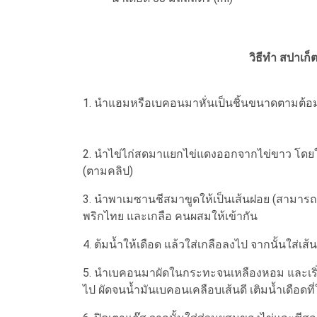
วิธีทำ สปาเก็ต
1. นำแฮมหรือเบคอนมาหั่นเป็นชิ้นขนาดตามต้
2. นำไข่ไก่สดมาแยกไข่แดงออกจากไข่ขาว โดยใช้
(ตามคลิป)
3. นำพาเมซานชีสมาขูดให้เป็นเส้นฝอย (สามารถใช
พริกไทย และเกลือ คนผสมให้เข้ากัน
4. ต้มน้ำให้เดือด แล้วใส่เกลือลงไป จากนั้นใส่เ
5. นำเบคอนมาผัดในกระทะจนเหลืองหอม และเริ่มมี
ไป ผัดจนน้ำมันเบคอนเคลือบเส้นดี เติมน้ำเดือดที่