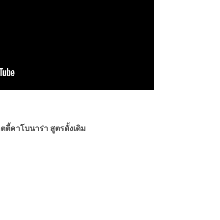
ตี้คาโบนาร่า สูตรดั้งเดิม