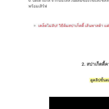
6. ปิดเตาแก๊ส จากนั้นใส่ส่วนผสมของไข่และชีสลง
พร้อมเสิร์ฟ
เคล็ดไม่ลับ! วิธีต้มสปาเก็ตตี้ เส้นพาสต้า แ
2. สปาเก็ตตี้
ดูคลิปขั้น