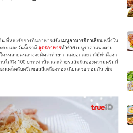
ิน ที่หลงรักการกินอาหารฝรั่ง
เมนูอาหารอิตาเลี่ยน
หนึ่งใน
ะคะ และวันนี้เรามี
สูตรอาหาร
ทำง่าย
เมนูราคาแพงตาม
่ใครหลายคนอาจจะคิดว่าทำยาก แต่บอกเลยว่าวิธีทำคือง่า
ไม่ถึง 100 บาทเท่านั้น และด้วยรสสัมผัสของความครีมมี่
ญ่ พร้อมเคล็ดลับครีมซอสสีเหลืองทอง เนียนสวย หอมมัน เข้ม