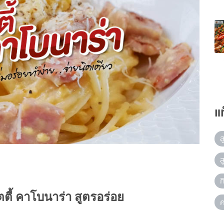
แ
ส
ส
ก
ตี้ คาโบนาร่า สูตรอร่อย
ค