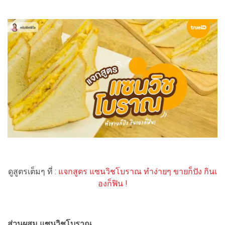
ดูสูตรเต็มๆ ที่ :
แจกสูตร แซนวิชโบราณ ทำง่ายๆ ขายก็ปัง กินเ
องก็ฟิน !
ส่วนผสม แซนวิชโบราณ