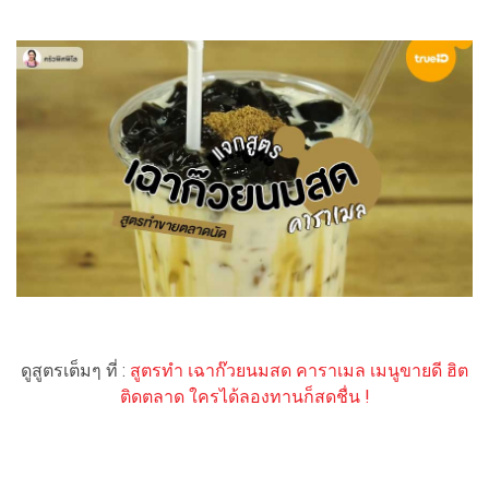
ดูสูตรเต็มๆ ที่ :
สูตรทำ เฉาก๊วยนมสด คาราเมล เมนูขายดี ฮิต
ติดตลาด ใครได้ลองทานก็สดชื่น !