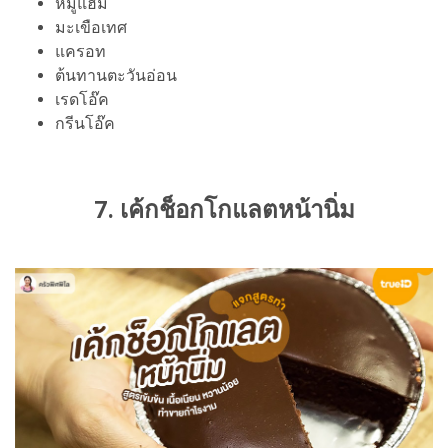
หมูแฮม
มะเขือเทศ
แครอท
ต้นทานตะวันอ่อน
เรดโอ๊ค
กรีนโอ๊ค
7. เค้กช็อกโกแลตหน้านิ่ม