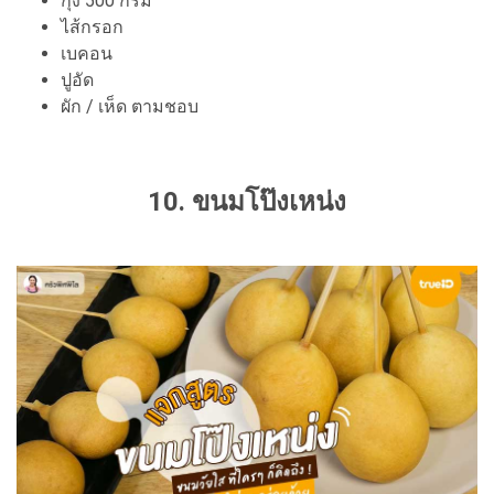
กุ้ง 500 กรัม
ไส้กรอก
เบคอน
ปูอัด
ผัก / เห็ด ตามชอบ
10.
ขนมโป๊งเหน่ง