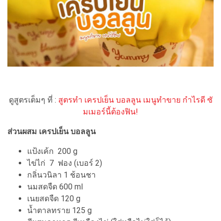
ดูสูตรเต็มๆ ที่ :
สูตรทำ เครปเย็น บอลลูน เมนูทำขาย กำไรดี ซั
มเมอร์นี้ต้องฟิน!
ส่วนผสม เครปเย็น บอลลูน
แป้งเค้ก 200 g
ไข่ไก่ 7 ฟอง (เบอร์ 2)
กลิ่นวนิลา 1 ช้อนชา
นมสดจืด 600 ml
เนยสดจืด 120 g
น้ำตาลทราย 125 g