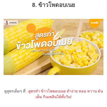
8. ข้าวโพดอบเนย
ดูสูตรเต็มๆ ที่ :
สูตรทำ ข้าวโพดอบเนย ทำง่าย หอม หวาน มัน
เค็ม กินเพลินได้ทั้งวัน!