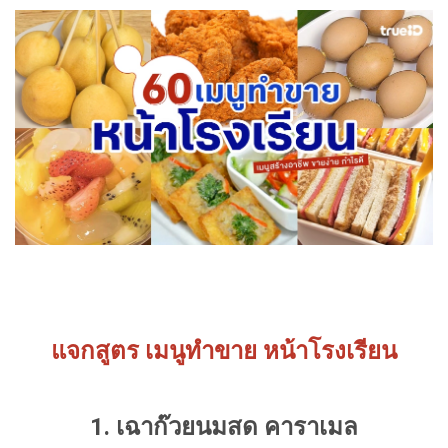
แจกสูตร เมนูทำขาย หน้าโรงเรียน
1. เฉาก๊วยนมสด คาราเมล