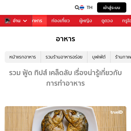
TH
เข้าสู่ระบบ
วงการเพลง
อ่าน
อาหาร
ท่องเที่ยว
ผู้หญิง
ดูดวง
ทรูไ
อาหาร
หน้าแรกอาหาร
รวมร้านอาหารอร่อย
บุฟเฟ่ต์
ร้านกา
รวม ฟู้ด ทิปส์ เคล็ดลับ เรื่องน่ารู้เกี่ยวกับ
การทำอาหาร