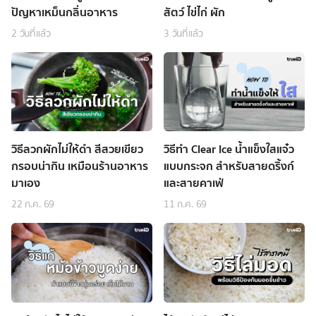
ปัญหาเหม็นกลิ่นอาหาร
สัตว์ ไข่ไก่ ผัก
2 วันที่แล้ว
3 วันที่แล้ว
วิธีลวกผักไม่ให้ดำ สีสวยเขียว
วิธีทำ Clear Ice น้ำแข็งใสแจ๋ว
กรอบน่ากิน เหมือนร้านอาหาร
แบบกระจก สำหรับสายดริ้งก์
มาเอง
และสายคาเฟ่
22 ก.ค. 69
11 ก.ค. 69