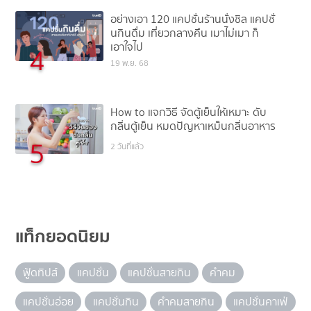
อย่างเอา 120 แคปชั่นร้านนั่งชิล แคปชั่
นกินดื่ม เที่ยวกลางคืน เมาไม่เมา ก็
เอาใจไป
4
19 พ.ย. 68
How to แจกวิธี จัดตู้เย็นให้เหมาะ ดับ
กลิ่นตู้เย็น หมดปัญหาเหม็นกลิ่นอาหาร
5
2 วันที่แล้ว
แท็กยอดนิยม
ฟู้ดทิปส์
แคปชั่น
แคปชั่นสายกิน
คำคม
แคปชั่นอ่อย
แคปชั่นกิน
คำคมสายกิน
แคปชั่นคาเฟ่