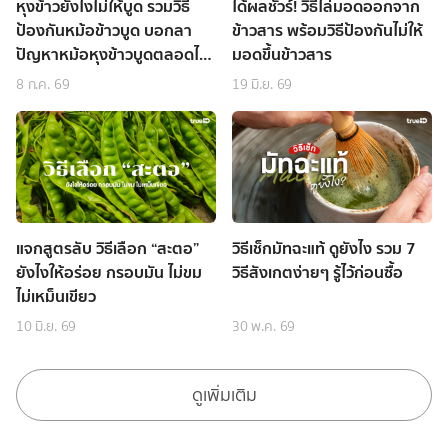
หุงข้าวยังไงไม่ให้บูด รวมวิธี
ได้ผลชัวร์! วิธีไล่มอดออกจาก
ป้องกันหม้อข้าวบูด บอกลา
ข้าวสาร พร้อมวิธีป้องกันไม่ให้
ปัญหาหม้อหุงข้าวบูดตลอดไป
มอดขึ้นข้าวสาร
ได้เลย
8 ก.ค. 69
19 มิ.ย. 69
แจกสูตรลับ วิธีเลือก “สะตอ”
วิธีเช็กมัทฉะแท้ ดูยังไง รวม 7
ยังไงให้อร่อย กรอบมัน ไม่ขม
วิธีสังเกตง่ายๆ รู้ไว้ก่อนซื้อ
ไม่เหม็นเขียว
10 มิ.ย. 69
30 พ.ค. 69
ดูเพิ่มเติม