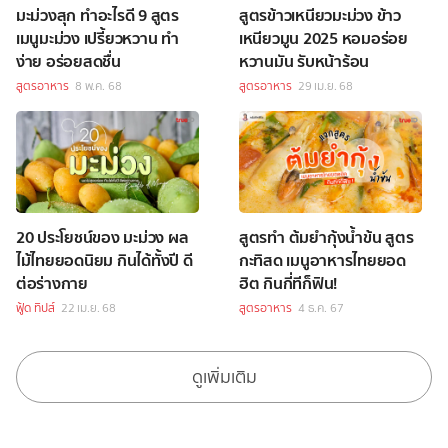
มะม่วงสุก ทำอะไรดี 9 สูตร
สูตรข้าวเหนียวมะม่วง ข้าว
เมนูมะม่วง เปรี้ยวหวาน ทำ
เหนียวมูน 2025 หอมอร่อย
ง่าย อร่อยสดชื่น
หวานมัน รับหน้าร้อน
สูตรอาหาร
8 พ.ค. 68
สูตรอาหาร
29 เม.ย. 68
20 ประโยชน์ของ มะม่วง ผล
สูตรทำ ต้มยำกุ้งน้ำข้น สูตร
ไม้ไทยยอดนิยม กินได้ทั้งปี ดี
กะทิสด เมนูอาหารไทยยอด
ต่อร่างกาย
ฮิต กินกี่ทีก็ฟิน!
ฟู้ด ทิปส์
22 เม.ย. 68
สูตรอาหาร
4 ธ.ค. 67
ดูเพิ่มเติม