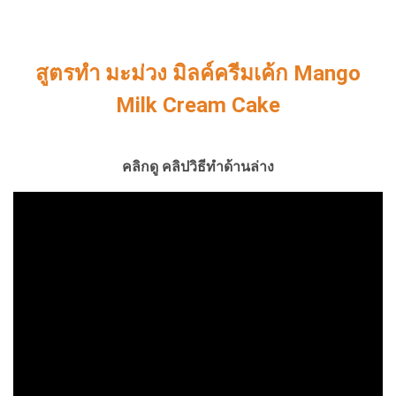
สูตรทำ มะม่วง มิลค์ครีมเค้ก Mango
Milk Cream Cake
คลิกดู คลิปวิธีทำด้านล่าง