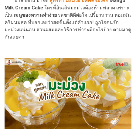
พาสายกิน มาจด
สูตรทำ มะม่วง มิลค์ครีมเค้ก
Mango
Milk Cream Cake
ใครที่อินเลิฟมะม่วงต้องห้ามพลาด เพราะ
เป็น
เมนูของหวานทำง่าย
รสชาติดีต่อใจ เปรี้ยวหวาน หอมมัน
ครีมนมสด ที่บอกเลยว่าสดชื่นตั้งแต่คำแรก! ถูกใจคนรัก
มะม่วงแน่นอน ส่วนผสมและวิธีการทำจะมีอะไรบ้าง ตามมาดู
กันเลยค่า