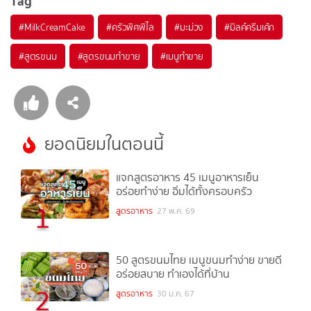
Tag
#
MilkCreamCake
#
ครัวพิศพิไล
#
มะม่วง
#
มิลค์ครีมเค้ก
#
สูตรขนม
#
สูตรขนมทำขาย
#
เมนูทำขาย
ยอดนิยมในตอนนี้
แจกสูตรอาหาร 45 เมนูอาหารเย็น
อร่อยทำง่าย อิ่มได้ทั้งครอบครัว
1
สูตรอาหาร
27 พ.ค. 69
50 สูตรขนมไทย เมนูขนมทำง่าย ขายดี
อร่อยสบาย ทำเองได้ที่บ้าน
2
สูตรอาหาร
30 ม.ค. 67