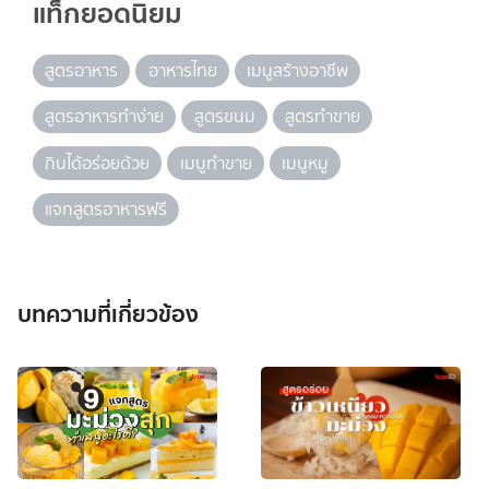
แท็กยอดนิยม
สูตรอาหาร
อาหารไทย
เมนูสร้างอาชีพ
สูตรอาหารทำง่าย
สูตรขนม
สูตรทำขาย
กินได้อร่อยด้วย
เมนูทำขาย
เมนูหมู
แจกสูตรอาหารฟรี
บทความที่เกี่ยวข้อง