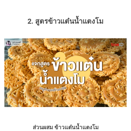
2. สูตรข้าวแต๋นน้ำแตงโม
ส่วนผสม ข้าวแต๋นน้ำแตงโม