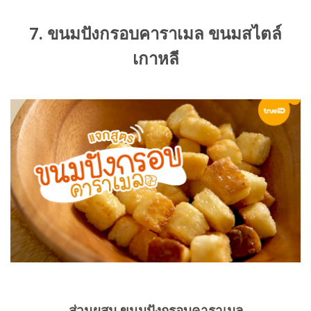
7. ขนมปังกรอบคาราเมล ขนมสไตล์
เกาหลี
ส่วนผสม ขนมปังกรอบคาราเมล