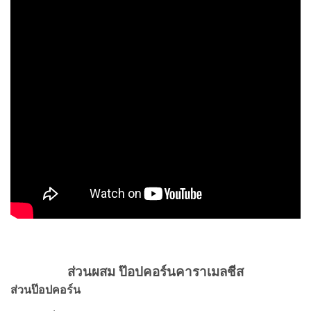
ส่วนผสม ป๊อปคอร์นคาราเมลชีส
ส่วนป๊อปคอร์น