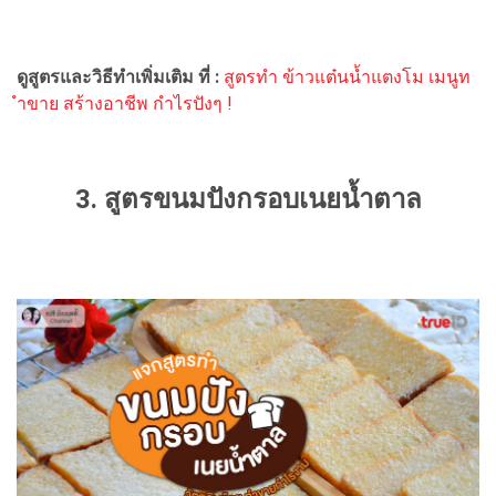
ดูสูตรและวิธีทำเพิ่มเติม ที่ :
สูตรทำ ข้าวแต๋นน้ำแตงโม เมนูท
ำขาย สร้างอาชีพ กำไรปังๆ !
3. สูตรขนมปังกรอบเนยน้ำตาล