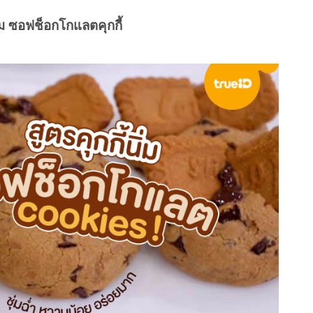
นิ่ม ซอฟช็อกโกแลตคุกกี้