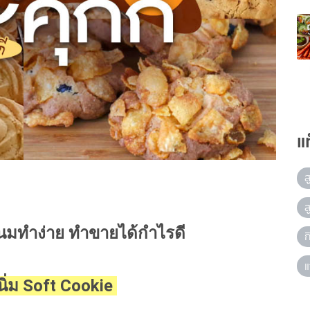
แ
ส
ส
ขนมทำง่าย ทำขายได้กำไรดี
ก
แ
้นิ่ม Soft Cookie