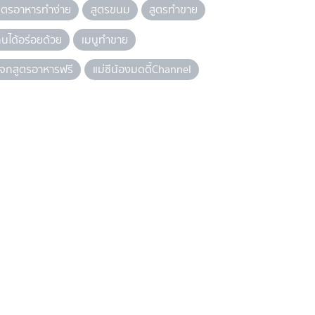
ูตรอาหารทำง่าย
สูตรขนม
สูตรทำขาย
ินได้อร่อยด้วย
เมนูทำขาย
จกสูตรอาหารฟรี
แม่ซีน้องมดดี้Channel