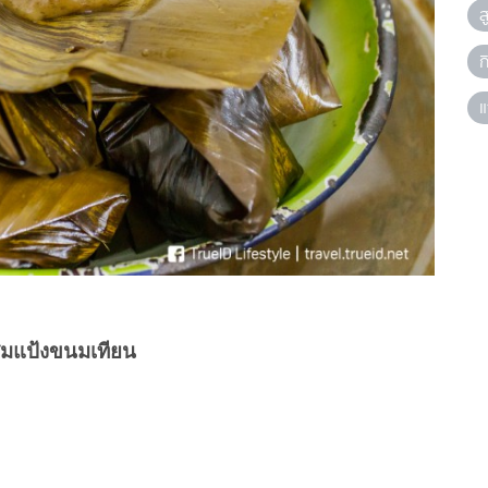
ส
ก
แ
สมแป้งขนมเทียน