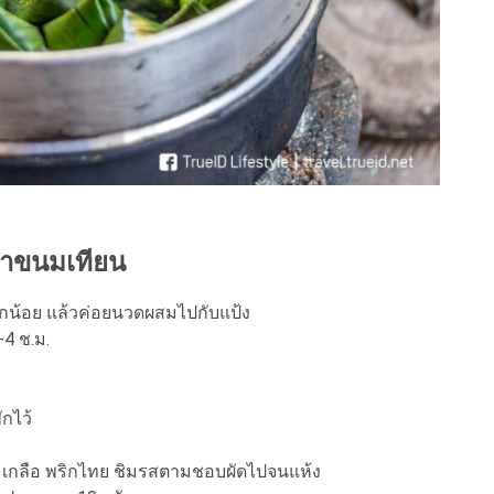
ทำขนมเทียน
ล็กน้อย แล้วค่อยนวดผสมไปกับแป้ง
-4 ช.ม.
ักไว้
ำตาล เกลือ พริกไทย ชิมรสตามชอบผัดไปจนแห้ง