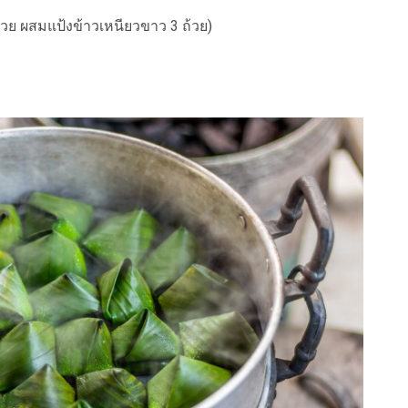
้วย ผสมแป้งข้าวเหนียวขาว 3 ถ้วย)