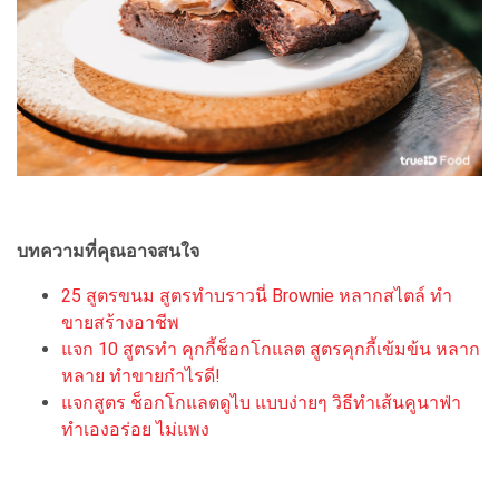
บทความที่คุณอาจสนใจ
25 สูตรขนม สูตรทำบราวนี่ Brownie หลากสไตล์ ทำ
ขายสร้างอาชีพ
แจก 10 สูตรทำ คุกกี้ช็อกโกแลต สูตรคุกกี้เข้มข้น หลาก
หลาย ทำขายกำไรดี!
แจกสูตร ช็อกโกแลตดูไบ แบบง่ายๆ วิธีทำเส้นคูนาฟ่า
ทำเองอร่อย ไม่แพง