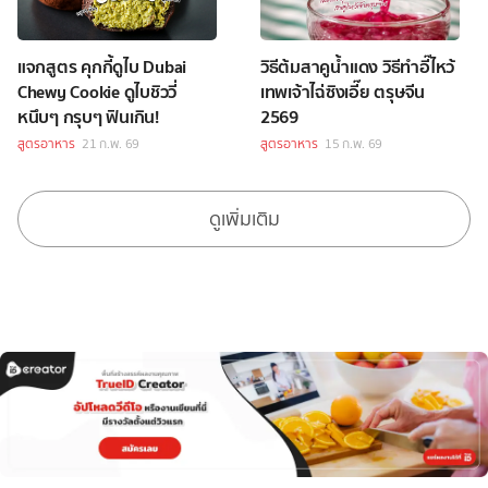
แจกสูตร คุกกี้ดูไบ Dubai
วิธีต้มสาคูน้ำแดง วิธีทำอี๊ไหว้
Chewy Cookie ดูไบชิววี่
เทพเจ้าไฉ่ซิงเอี๊ย ตรุษจีน
หนึบๆ กรุบๆ ฟินเกิน!
2569
สูตรอาหาร
21 ก.พ. 69
สูตรอาหาร
15 ก.พ. 69
ดูเพิ่มเติม