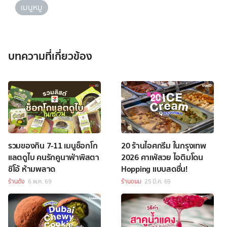
เมนูหมู
บทความที่เกี่ยวข้อง
รวมของกิน 7-11 เมนูช็อกโก
20 ร้านไอศกรีม ในกรุงเทพ
แลตดูไบ คนรักคูนาฟ่าพิสตา
2026 คาเฟ่สวย ไอติมโดน
ชิโอ้ ห้ามพลาด
Hopping แบบสดชื่น!
ร้านดัง
6 พ.ค. 69
ร้านขนม
25 มี.ค. 69