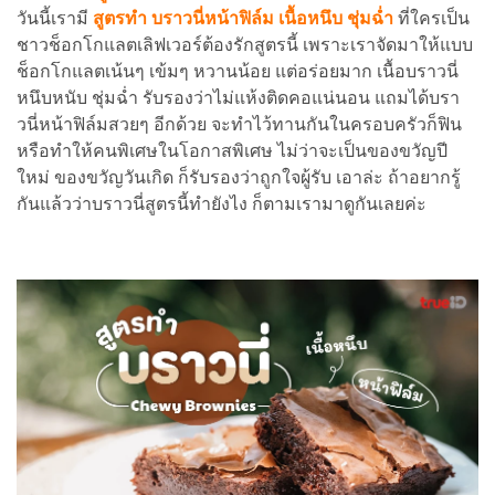
วันนี้เรามี
สูตรทำ บราวนี่หน้าฟิล์ม เนื้อหนึบ ชุ่มฉ่ำ
ที่ใครเป็น
ชาวช็อกโกแลตเลิฟเวอร์ต้องรักสูตรนี้ เพราะเราจัดมาให้แบบ
ช็อกโกแลตเน้นๆ เข้มๆ หวานน้อย แต่อร่อยมาก เนื้อบราวนี่
หนึบหนับ ชุ่มฉ่ำ รับรองว่าไม่แห้งติดคอแน่นอน แถมได้บรา
วนี่หน้าฟิล์มสวยๆ อีกด้วย จะทำไว้ทานกันในครอบครัวก็ฟิน
หรือทำให้คนพิเศษในโอกาสพิเศษ ไม่ว่าจะเป็นของขวัญปี
ใหม่ ของขวัญวันเกิด ก็รับรองว่าถูกใจผู้รับ เอาล่ะ ถ้าอยากรู้
กันแล้วว่าบราวนี่สูตรนี้ทำยังไง ก็ตามเรามาดูกันเลยค่ะ