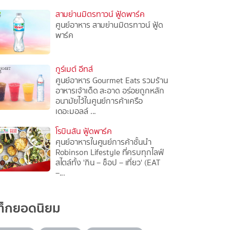
สามย่านมิตรทาวน์ ฟู้ดพาร์ค
ศูนย์อาหาร สามย่านมิตรทาวน์ ฟู้ด
พาร์ค
กูร์เมต์ อีทส์
ศูนย์อาหาร Gourmet Eats รวมร้าน
อาหารเจ้าเด็ด สะอาด อร่อยถูกหลัก
อนามัยไว้ในศูนย์การค้าเครือ
เดอะมอลล์ ...
โรบินสัน ฟู้ดพาร์ค
ศุนย์อาหารในศูนย์การค้าชั้นนำ
Robinson Lifestyle ที่ครบทุกไลฟ์
สไตล์ทั้ง 'กิน – ช็อป – เที่ยว' (EAT
–...
ท็กยอดนิยม