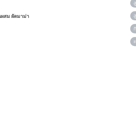
ส
ส
นผสม ผัดมาม่า
ก
แ