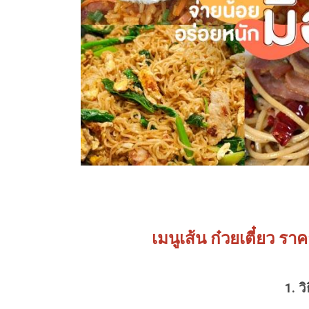
เมนูเส้น ก๋วยเตี๋ยว ร
1. ว