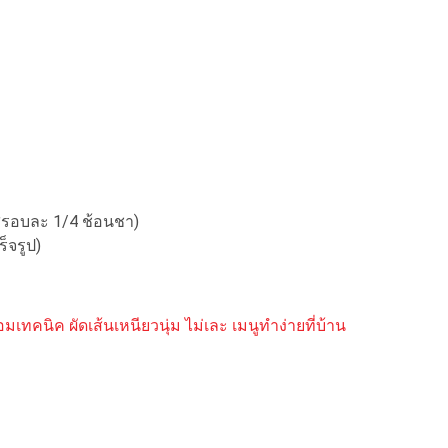
ส่รอบละ 1/4 ช้อนชา)
ร็จรูป)
อมเทคนิค ผัดเส้นเหนียวนุ่ม ไม่เละ เมนูทำง่ายที่บ้าน