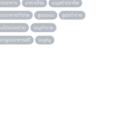
ูตรอาหาร
อาหารไทย
เมนูสร้างอาชีพ
ูตรอาหารทำง่าย
สูตรขนม
สูตรทำขาย
ินได้อร่อยด้วย
เมนูทำขาย
จกสูตรอาหารฟรี
เมนูหมู