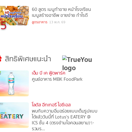
60 สูตร เมนูทำขาย หน้าโรงเรียน
เมนูสร้างอาชีพ ขายง่าย กำไรดี
5
สูตรอาหาร
13 พ.ค. 69
สิทธิพิเศษแนะนำ
เอ็ม บี เค ฟู้ดพาร์ค
ศูนย์อาหาร MBK FoodPark
โลตัส อีทเทอรี ไอซีเอส
พบกับความอิ่มอร่อยแบบเต็มรูปแบบ
ได้แล้ววันนี้ที่ Lotus's EATERY @
ICS ชั้น 4 (ตรงข้ามไอคอนสยาม)✨
รวมร...