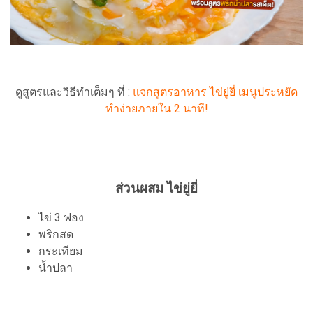
ดูสูตรและวิธีทำเต็มๆ ที่ :
แจกสูตรอาหาร ไข่ยู่ยี่ เมนูประหยัด
ทำง่ายภายใน 2 นาที!
ส่วนผสม ไข่ยู่ยี่
ไข่ 3 ฟอง
พริกสด
กระเทียม
น้ำปลา