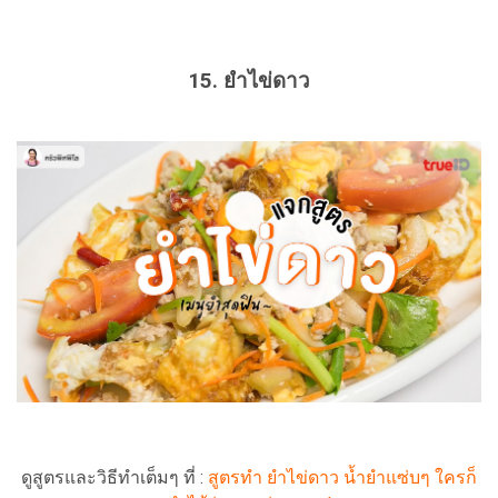
15. ยำไข่ดาว
ดูสูตรและวิธีทำเต็มๆ ที่ :
สูตรทำ ยำไข่ดาว น้ำยำแซ่บๆ ใครก็