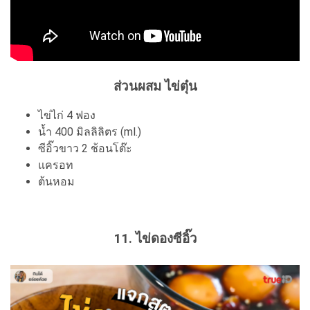
ส่วนผสม ไข่ตุ๋น
ไข่ไก่ 4 ฟอง
น้ำ 400 มิลลิลิตร (ml.)
ซีอิ๊วขาว 2 ช้อนโต๊ะ
แครอท
ต้นหอม
11. ไข่ดองซีอิ๊ว