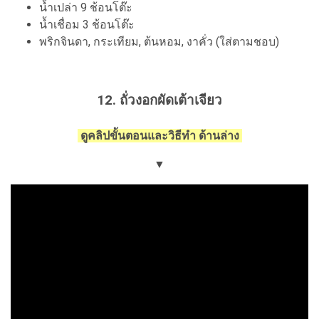
น้ำเปล่า 9 ช้อนโต๊ะ
น้ำเชื่อม 3 ช้อนโต๊ะ
พริกจินดา, กระเทียม, ต้นหอม, งาคั่ว (ใส่ตามชอบ)
12. ถั่วงอกผัดเต้าเจียว
ดูคลิปขั้นตอนและวิธีทำ ด้านล่าง
▼