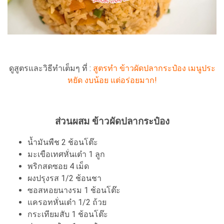
ดูสูตรและวิธีทำเต็มๆ ที่ :
สูตรทำ ข้าวผัดปลากระป๋อง เมนูประ
หยัด งบน้อย แต่อร่อยมาก!
ส่วนผสม ข้าวผัดปลากระป๋อง
น้ำมันพืช 2 ช้อนโต๊ะ
มะเขือเทศหั่นเต๋า 1 ลูก
พริกสดซอย 4 เม็ด
ผงปรุงรส 1/2 ช้อนชา
ซอสหอยนางรม 1 ช้อนโต๊ะ
แครอทหั่นเต๋า 1/2 ถ้วย
กระเทียมสับ 1 ช้อนโต๊ะ