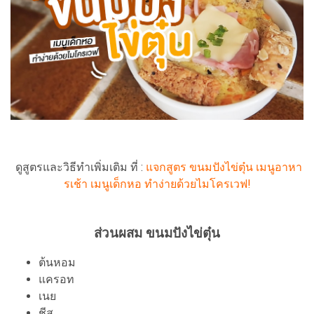
ดูสูตรและวิธีทำเพิ่มเติม ที่ :
แจกสูตร ขนมปังไข่ตุ๋น เมนูอาหา
รเช้า เมนูเด็กหอ ทำง่ายด้วยไมโครเวฟ!
ส่วนผสม ขนมปังไข่ตุ๋น
ต้นหอม
แครอท
เนย
ชีส