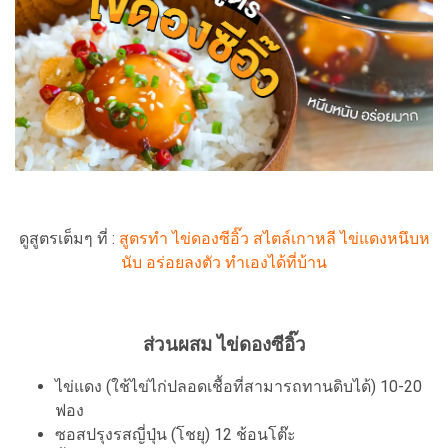
ดูสูตรเต็มๆ ที่ :
สูตรทำ ไข่ดองซีอิ๊ว สไตล์เกาหลี ไข่แดงหนึบห
นับ อร่อยลงตัว ทำเองได้ที่บ้าน
ส่วนผสม ไข่ดองซีอิ๊ว
ไข่แดง (ใช้ไข่ไก่ปลอดเชื้อที่สามารถทานดิบได้) 10-20
ฟอง
ซอสปรุงรสญี่ปุ่น (โชยุ) 12 ช้อนโต๊ะ