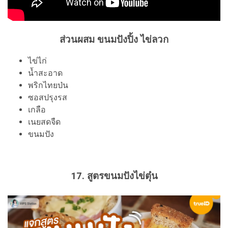
ส่วนผสม
ขนมปังปิ้ง ไข่ลวก
ไข่ไก่
น้ำสะอาด
พริกไทยป่น
ซอสปรุงรส
เกลือ
เนยสดจืด
ขนมปัง
17. สูตรขนมปังไข่ตุ๋น