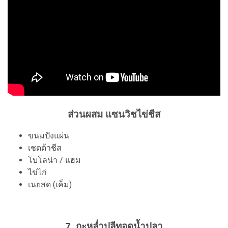
ส่วนผสม แซนวิชไข่ชีส
ขนมปังแผ่น
เชดด้าชีส
โบโลน่า / แฮม
ไข่ไก่
เนยสด (เค็ม)
7. กะหล่ำปลีทอดน้ำปลา