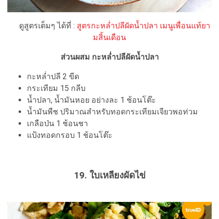
ดูสูตรเต็มๆ ได้ที่ :
สูตรกะหล่ำปลีผัดน้ำปลา เมนูเพื่อนแท้ยา
มสิ้นเดือน
ส่วนผสม กะหล่ำปลีผัดน้ำปลา
กะหล่ำปลี 2 ขีด
กระเทียม 15 กลีบ
น้ำปลา, น้ำมันหอย อย่างละ 1 ช้อนโต๊ะ
น้ำมันพืช ปริมาณสำหรับทอดกระเทียมเจียวพอท่วม
เกลือป่น 1 ช้อนชา
แป้งทอดกรอบ 1 ช้อนโต๊ะ
19. ใบเหลียงผัดไข่