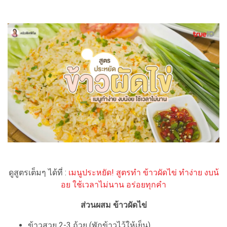
ดูสูตรเต็มๆ ได้ที่ :
เมนูประหยัด! สูตรทำ ข้าวผัดไข่ ทำง่าย งบน้
อย ใช้เวลาไม่นาน อร่อยทุกคำ
ส่วนผสม ข้าวผัดไข่
ข้าวสวย 2-3 ถ้วย (พักข้าวไว้ให้เย็น)