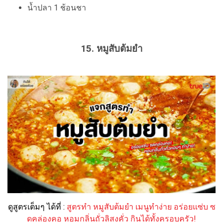
น้ำปลา 1 ช้อนชา
15. หมูสับต้มยำ
ดูสูตรเต็มๆ ได้ที่ :
สูตรทำ หมูสับต้มยำ เมนูทำง่าย อร่อยแซ่บ ซ
ดคล่องคอ หอมกลิ่นถั่วลิสงคั่ว กินได้ทั้งครอบครัว!