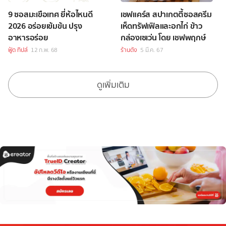
9 ซอสมะเขือเทศ ยี่ห้อไหนดี
เชฟแคร์ส สปาเกตตี้ซอสครีม
2026 อร่อยเข้มข้น ปรุง
เห็ดทรัฟเฟิลและอกไก่ ข้าว
อาหารอร่อย
กล่องเซเว่น โดย เชฟพฤกษ์
ฟู้ด ทิปส์
12 ก.พ. 68
ร้านดัง
5 มี.ค. 67
ดูเพิ่มเติม