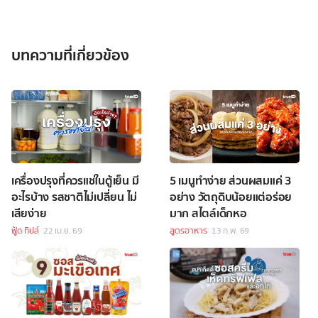
บทความที่เกี่ยวข้อง
เครื่องปรุงที่ควรแช่ในตู้เย็น มี
5 เมนูทำง่าย ส่วนผสมแค่ 3
อะไรบ้าง รสชาติไม่เปลี่ยน ไม่
อย่าง วัตถุดิบน้อยแต่อร่อย
เสียง่าย
มาก สไตล์เด็กหอ
ฟู้ด ทิปส์
22 เม.ย. 69
สูตรอาหาร
13 ก.พ. 69