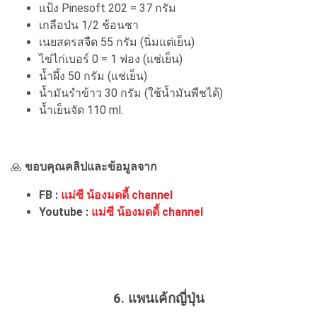
แป้ง Pinesoft 202 = 37 กรัม
เกลือป่น 1/2 ช้อนชา
เนยสดรสจืด 55 กรัม (นิ่มแต่เย็น)
ไข่ไก่เบอร์ 0 = 1 ฟอง (แช่เย็น)
น้ำผึ้ง 50 กรัม (แช่เย็น)
น้ำมันรำข้าว 30 กรัม (ใช้น้ำมันพืชได้)
น้ำเย็นจัด 110 ml.
🙏
ขอบคุณคลิปและข้อมูลจาก
FB :
แม่ซี น้องมดดี้ channel
Youtube :
แม่ซี น้องมดดี้ channel
6. แพนเค้กญี่ปุ่น