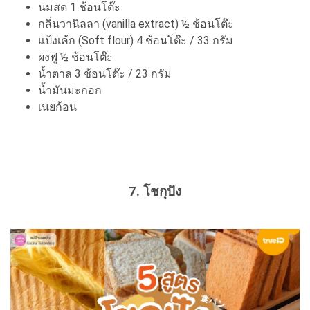
นมสด 1 ช้อนโต๊ะ
กลิ่นวานิลลา (vanilla extract) ½ ช้อนโต๊ะ
แป้งเค้ก (Soft flour) 4 ช้อนโต๊ะ / 33 กรัม
ผงฟู ½ ช้อนโต๊ะ
น้ำตาล 3 ช้อนโต๊ะ / 23 กรัม
น้ำมันมะกอก
เนยก้อน
7. โชกุปัง