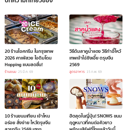
บทความที่เกี่ยวข้อง
20 ร้านไอศกรีม ในกรุงเทพ
วิธีต้มสาคูน้ำแดง วิธีทำอี๊ไหว้
2026 คาเฟ่สวย ไอติมโดน
เทพเจ้าไฉ่ซิงเอี๊ย ตรุษจีน
Hopping แบบสดชื่น!
2569
ร้านขนม
25 มี.ค. 69
สูตรอาหาร
15 ก.พ. 69
10 ร้านขนมเทียน เจ้าไหน
ฮิตสุดในญี่ปุ่น! SNOWS ขนม
อร่อย สั่งง่าย ไหว้ตรุษจีน
ฤดูหนาวที่คนต่อคิวยาว
สารทจีน 2569 เฮงๆ
พร้อมเสิร์ฟที่ไทยแล้ววันนี้