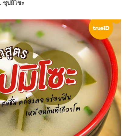
. ซุปมิโซะ