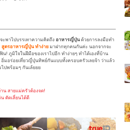
เราจะพาไปบรรเทาความคิดถึง
อาหารญี่ปุ่น
ด้วยการลงมือทำ
 สูตรอาหารญี่ปุ่น ทำง่าย
มาฝากทุกคนกันค่ะ นอกจากจะ
ฟิน! ภูมิใจในฝีมือของเราไปอีก ทำง่ายๆ ทำได้เองที่บ้าน
มอร่อยเที่ยวญี่ปุ่นทิพย์กันแบบทั้งครอบครัวเลยจ้า ว่าแล้ว
ามไปพร้อมๆ กันเล้ยยย
ดบ้าน สายแม่ครัวต้องจด!
 ตัดเลี่ยนได้ดี