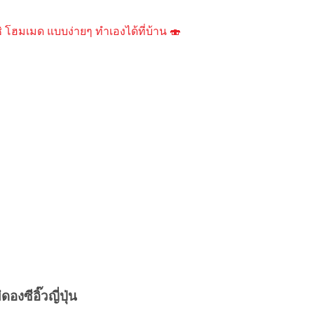
ิ โฮมเมด แบบง่ายๆ ทำเองได้ที่บ้าน 🍣
ดองซีอิ๊วญี่ปุ่น