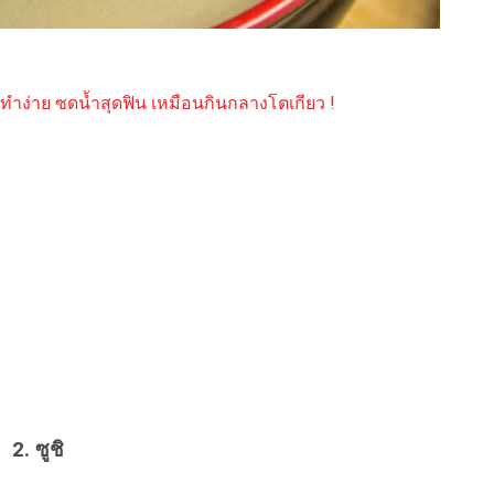
 ทำง่าย ซดน้ำสุดฟิน เหมือนกินกลางโตเกียว !
2. ซูชิ