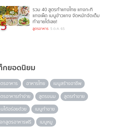
รวม 40 สูตรทำแกงไทย แกงกะทิ
แกงเผ็ด เมนูข้าวแกง จัดหนักจัดเต็ม
5
ทำขายได้เลย!
สูตรอาหาร
5 ต.ค. 65
ท็กยอดนิยม
ูตรอาหาร
อาหารไทย
เมนูสร้างอาชีพ
ูตรอาหารทำง่าย
สูตรขนม
สูตรทำขาย
ินได้อร่อยด้วย
เมนูทำขาย
จกสูตรอาหารฟรี
เมนูหมู