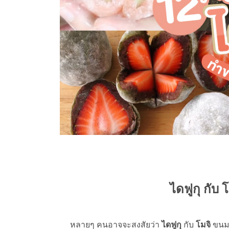
ไดฟูกุ กับ 
หลายๆ คนอาจจะสงสัยว่า
ไดฟูกุ
กับ
โมจิ
ขนมญี