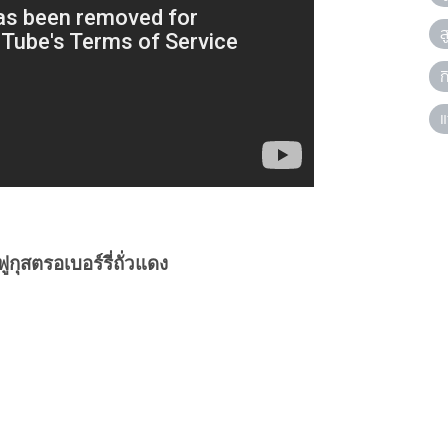
ส
ก
แ
กุสตรอเบอร์รี่ถั่วแดง