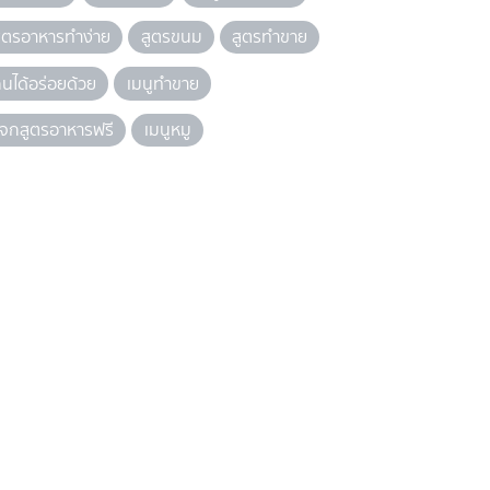
ูตรอาหารทำง่าย
สูตรขนม
สูตรทำขาย
ินได้อร่อยด้วย
เมนูทำขาย
จกสูตรอาหารฟรี
เมนูหมู