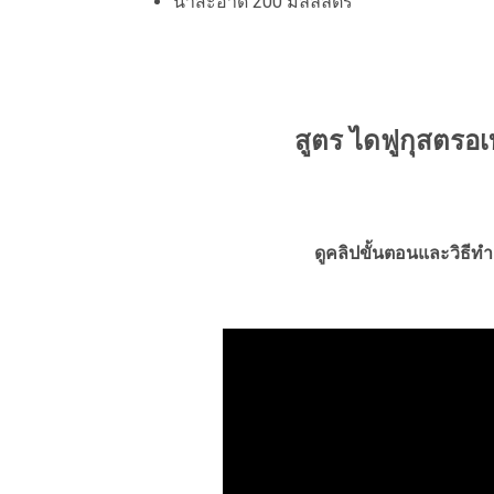
น้ำสะอาด 200 มิลลิลิตร
สูตร ไดฟูกุสตรอเบ
ดูคลิปขั้นตอนและวิธีทำ 