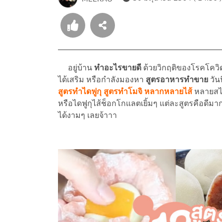
อยู่บ้าน
ทำอะไรขายดี
ด้วยวิกฤติของโรคโควิด
ได้เสริม หรือกำลังมองหา
สูตรอาหารทำขาย
วัน
สูตรทำไดฟูกุ สูตรทำโมจิ หลากหลายไส้
หลายสไต
หรือไดฟูกุไส้ช็อกโกแลตเยิ้มๆ แต่ละสูตรคือดีมา
ได้งามๆ เลยจ้าาา