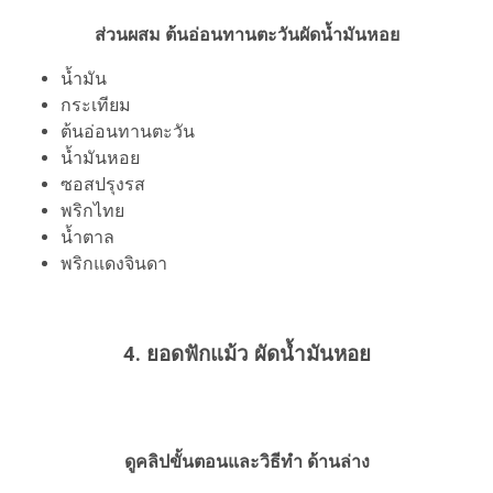
ส่วนผสม ต้นอ่อนทานตะวันผัดน้ำมันหอย
น้ำมัน
กระเทียม
ต้นอ่อนทานตะวัน
น้ำมันหอย
ซอสปรุงรส
พริกไทย
น้ำตาล
พริกแดงจินดา
4. ยอดฟักแม้ว ผัดน้ำมันหอย
ดูคลิปขั้นตอนและวิธีทำ ด้านล่าง