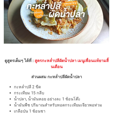
ดูสูตรเต็มๆ ได้ที่ :
สูตรกะหล่ำปลีผัดน้ำปลา เมนูเพื่อนแท้ยามสิ้
นเดือน
ส่วนผสม กะหล่ำปลีผัดน้ำปลา
กะหล่ำปลี 2 ขีด
กระเทียม 15 กลีบ
น้ำปลา, น้ำมันหอย อย่างละ 1 ช้อนโต๊ะ
น้ำมันพืช ปริมาณสำหรับทอดกระเทียมเจียวพอท่วม
เกลือป่น 1 ช้อนชา