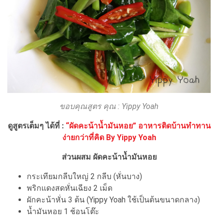
ขอบคุณสูตร คุณ : Yippy Yoah
ดูสูตรเต็มๆ ได้ที่ :
“ผัดคะน้าน้ำมันหอย” อาหารติดบ้านทำทาน
ง่ายกว่าที่คิด By Yippy Yoah
ส่วนผสม ผัดคะน้าน้ำมันหอย
กระเทียมกลีบใหญ่ 2 กลีบ (หั่นบาง)
พริกแดงสดหั่นเฉียง 2 เม็ด
ผักคะน้าหั่น 3 ต้น (Yippy Yoah ใช้เป็นต้นขนาดกลาง)
น้ำมันหอย 1 ช้อนโต๊ะ