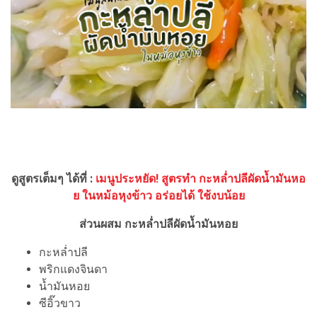
ดูสูตรเต็มๆ ได้ที่ :
เมนูประหยัด! สูตรทำ กะหล่ำปลีผัดน้ำมันหอ
ย ในหม้อหุงข้าว อร่อยได้ ใช้งบน้อย
ส่วนผสม กะหล่ำปลีผัดน้ำมันหอย
กะหล่ำปลี
พริกแดงจินดา
น้ำมันหอย
ซีอิ๊วขาว