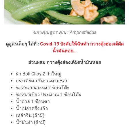
ขอบคุณสูตร คุณ : Amphetladda
ดูสูตรเต็มๆ ได้ที่ :
Covid-19 บังคับให้ฉันทำ กวางตุ้งฮ่องเต้ผัด
น้ำมันหอย...
ส่วนผสม กวางตุ้งฮ่องเต้ผัดน้ำมันหอย
ผัก Bok Choy 2 กำใหญ่
กระเทียม ปริมาณตามชอบ
ซอสหอยนางรม 2 ช้อนโต๊ะ
ซอสฝาเขียว ประมาณ 1 ช้อนโต๊ะ
น้ำตาล 1 ช้อนชา
น้ำเปล่าครึ่งแก้ว
เหล้าจีน (ถ้ามี)
น้ำมันงา (ถ้ามี)