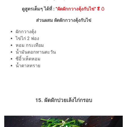
ดูสูตรเต็มๆ ได้ที่ :
"ผัดผักกวางตุ้งกับไข่"🥬🥚
ส่วนผสม ผัดผักกวางตุ้งกับไข่
ผักกวางตุ้ง
ไข่ไก่ 2 ฟอง
หอม กระเทียม
น้ำมันดอกทานตะวัน
ซีอิ้วเห็ดหอม
น้ำตาลทราย
15. ผัดผักปวยเล้งไก่กรอบ