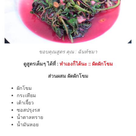
ขอบคุณสูตร คุณ : ฉันท์ชมา
ดูสูตรเต็มๆ ได้ที่ :
ทำเองก็ได้นะ :: ผัดผักโขม
ส่วนผสม
ผัดผักโขม
ผักโขม
กระเทียม
เต้าเจี้ยว
ซอสปรุงรส
น้ำตาลทราย
น้ำมันหอย