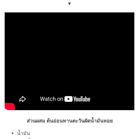
▼
ส่วนผสม ต้นอ่อนทานตะวันผัดน้ำมันหอย
น้ำมัน