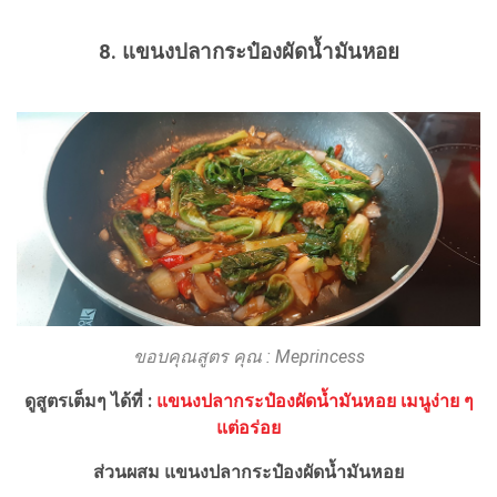
8. แขนงปลากระป๋องผัดน้ำมันหอย
ขอบคุณสูตร คุณ : Meprincess
ดูสูตรเต็มๆ ได้ที่ :
แขนงปลากระป๋องผัดน้ำมันหอย เมนูง่าย ๆ
แต่อร่อย
ส่วนผสม แขนงปลากระป๋องผัดน้ำมันหอย