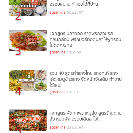
อร่อยสบาย ทำเองได้ที่บ้าน
2
สูตรอาหาร
30 ม.ค. 67
แจกสูตร ปลาทอด ราดพริกสามรส
กลมกล่อม พร้อมวิธีทอดปลาให้ฟูกรอบ
ไม่ติดกระทะ!
3
สูตรอาหาร
5 ม.ค. 69
รวม 40 สูตรทำแกงไทย แกงกะทิ แกง
เผ็ด เมนูข้าวแกง จัดหนักจัดเต็ม ทำขาย
ได้เลย!
4
สูตรอาหาร
5 ต.ค. 65
แจกสูตร ผัดกะเพราหมูสับ สูตรร้านตาม
สั่ง หอมฟุ้ง อร่อยเด็ดสะใจ!
5
สูตรอาหาร
22 มิ.ย. 64