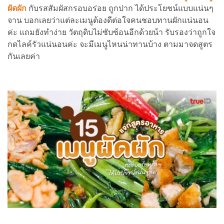
ผัดผัก
กับรสสัมผัสกรอบอร่อย ถูกปาก ได้ประโยชน์แบบแน่นๆ
จาน บอกเลยว่าแต่ละเมนูต้องดีต่อใจคนชอบทานผักแน่นอน
ค่ะ แถมยังทำง่าย วัตถุดิบไม่ซับซ้อนอีกด้วยน้า รับรองว่าถูกใจ
กดไลค์รัวแน่นอนค่ะ จะมีเมนูไหนน่าทานบ้าง ตามมาจดสูตร
กันเลยค่า