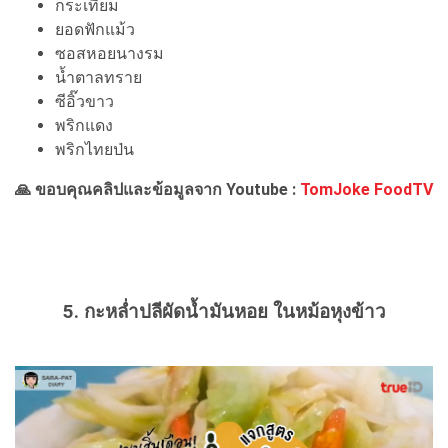
กระเทียม
ยอดฟักแม้ว
ซอสหอยนางรม
น้ำตาลทราย
ซีอิ๊วขาว
พริกแดง
พริกไทยป่น
🙏 ขอบคุณคลิปและข้อมูลจาก Youtube :
TomJoke FoodTV
5. กะหล่ำปลีผัดน้ำมันหอย ในหม้อหุงข้าว