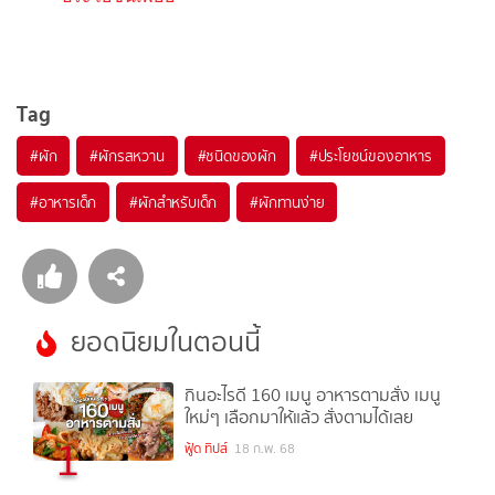
Tag
#
ผัก
#
ผักรสหวาน
#
ชนิดของผัก
#
ประโยชน์ของอาหาร
#
อาหารเด็ก
#
ผักสำหรับเด็ก
#
ผักทานง่าย
ยอดนิยมในตอนนี้
กินอะไรดี 160 เมนู อาหารตามสั่ง เมนู
ใหม่ๆ เลือกมาให้แล้ว สั่งตามได้เลย
1
ฟู้ด ทิปส์
18 ก.พ. 68