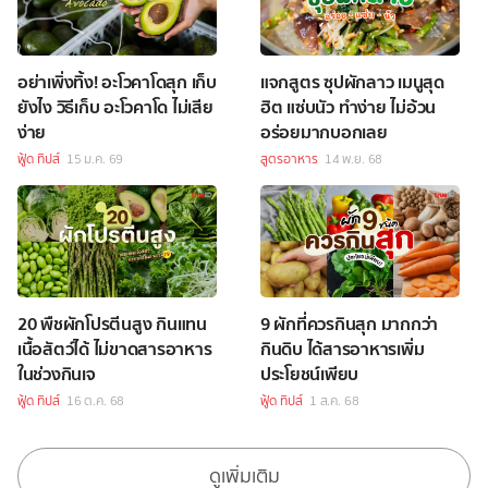
อย่าเพิ่งทิ้ง! อะโวคาโดสุก เก็บ
แจกสูตร ซุปผักลาว เมนูสุด
ยังไง วิธีเก็บ อะโวคาโด ไม่เสีย
ฮิต แซ่บนัว ทำง่าย ไม่อ้วน
ง่าย
อร่อยมากบอกเลย
ฟู้ด ทิปส์
15 ม.ค. 69
สูตรอาหาร
14 พ.ย. 68
20 พืชผักโปรตีนสูง กินแทน
9 ผักที่ควรกินสุก มากกว่า
เนื้อสัตว์ได้ ไม่ขาดสารอาหาร
กินดิบ ได้สารอาหารเพิ่ม
ในช่วงกินเจ
ประโยชน์เพียบ
ฟู้ด ทิปส์
16 ต.ค. 68
ฟู้ด ทิปส์
1 ส.ค. 68
ดูเพิ่มเติม