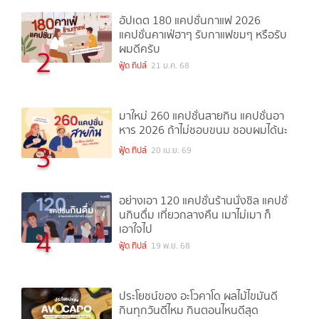
อัปเดต 180 แคปชั่นกาแฟ 2026
แคปชั่นคาเฟ่ฮาๆ รับกาแฟขมๆ หรือรับ
ผมดีครับ
2
ฟู้ด ทิปส์
21 ม.ค. 68
มาใหม่ 260 แคปชั่นสายกิน แคปชั่นอา
หาร 2026 ถ้าไม่ชอบขนม ชอบผมได้นะ
3
ฟู้ด ทิปส์
20 เม.ย. 69
อย่างเอา 120 แคปชั่นร้านนั่งชิล แคปชั่
นกินดื่ม เที่ยวกลางคืน เมาไม่เมา ก็
เอาใจไป
4
ฟู้ด ทิปส์
19 พ.ย. 68
ประโยชน์ของ อะโวคาโด ผลไม้ไขมันดี
กินทุกวันดีไหม กินตอนไหนดีสุด