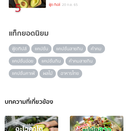
5
ฟู้ด ทิปส์
20 ก.ย. 65
แท็กยอดนิยม
ฟู้ดทิปส์
แคปชั่น
แคปชั่นสายกิน
คำคม
แคปชั่นอ่อย
แคปชั่นกิน
คำคมสายกิน
แคปชั่นคาเฟ่
ผลไม้
อาหารไทย
บทความที่เกี่ยวข้อง