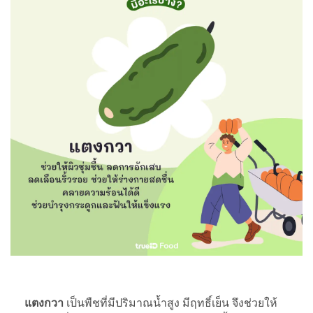
แตงกวา
เป็นพืชที่มีปริมาณน้ำสูง มีฤทธิ์เย็น จึงช่วยให้