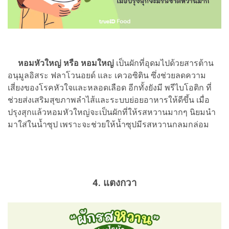
หอมหัวใหญ่ หรือ หอมใหญ่
เป็นผักที่อุดมไปด้วยสารต้าน
อนุมูลอิสระ ฟลาโวนอยด์ และ เควอซิติน ซึ่งช่วยลดความ
เสี่ยงของโรคหัวใจและหลอดเลือด อีกทั้งยังมี พรีไบโอติก ที่
ช่วยส่งเสริมสุขภาพลำไส้และระบบย่อยอาหารให้ดีขึ้น เมื่อ
ปรุงสุกแล้วหอมหัวใหญ่จะเป็นผักที่ให้รสหวานมากๆ นิยมนำ
มาใส่ในน้ำซุป เพราะจะช่วยให้น้ำซุปมีรสหวานกลมกล่อม
4. แตงกวา