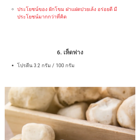
ประโยชน์ของ ผักโขม ฝาแฝดปวยเล้ง อร่อยดี มี
ประโยชน์มากกว่าที่คิด
6. เห็ดฟาง
โปรตีน 3.2 กรัม / 100 กรัม