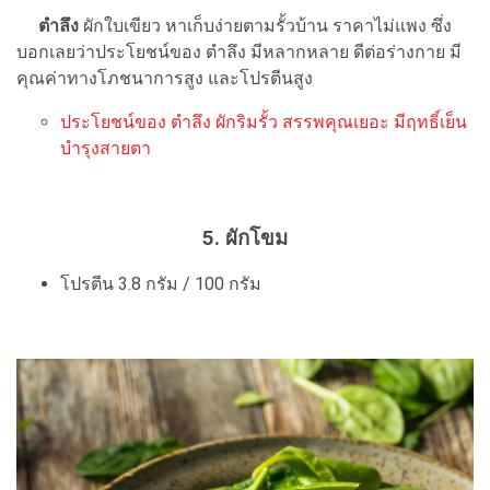
ตำลึง
ผักใบเขียว หาเก็บง่ายตามรั้วบ้าน ราคาไม่แพง ซึ่ง
บอกเลยว่าประโยชน์ของ ตำลึง มีหลากหลาย ดีต่อร่างกาย มี
คุณค่าทางโภชนาการสูง และโปรตีนสูง
ประโยชน์ของ ตำลึง ผักริมรั้ว สรรพคุณเยอะ มีฤทธิ์เย็น
บำรุงสายตา
5. ผักโขม
โปรตีน 3.8 กรัม / 100 กรัม