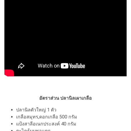
อัตราส่วน ปลานิลเผาเกลือ
ปลานิลตัวใหญ่ 1 ตัว
เกลือสมุทร,ดอกเกลือ 500 กรัม
แป้งสาลีอเนกประสงค์ 40 กรัม
ตะไคร้บุบพอแตก