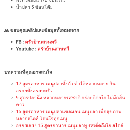
พริกไทยป่น 1/2 ช้อนโต๊ะ
น้ำปลา 5 ช้อนโต๊ะ
🙏 ขอบคุณคลิปและข้อมูลทั้งหมดจาก
FB :
ครัวบ้านสวนทวี
Youtube :
ครัวบ้านสวนทวี
บทความที่คุณอาจสนใจ
17 สูตรอาหาร เมนูปลาทั้งตัว ทำได้หลากหลาย กิน
อร่อยทั้งครอบครัว
9 สูตรปลานึ่ง หลากหลายรสชาติ อร่อยดีต่อใจ ไม่มีกลิ่น
คาว
15 สูตรอาหาร เมนูปลาแซลมอน เมนูปลา เพื่อสุขภาพ
หลากสไตล์ โดนใจทุกเมนู
อร่อยเลย ! 15 สูตรอาหาร เมนูปลาทู รสเด็ดถึงใจ สไตล์