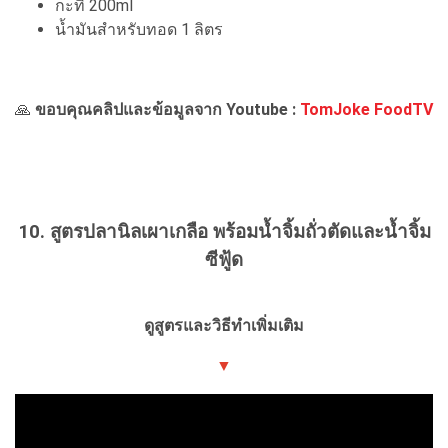
กะทิ 200ml
น้ำมันสำหรับทอด 1 ลิตร
🙏
ขอบคุณคลิปและข้อมูลจาก Youtube :
TomJoke FoodTV
10. สูตรปลานิลเผาเกลือ พร้อมน้ำจิ้มถั่วตัดและน้ำจิ้ม
ซีฟู้ด
ดูสูตรและวิธีทำเพิ่มเติม
▼