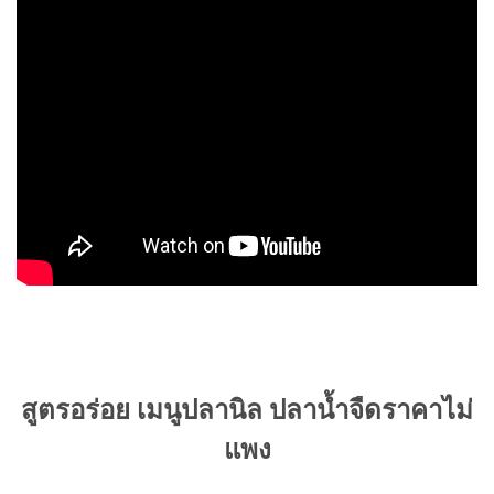
สูตรอร่อย เมนูปลานิล ปลาน้ำจืดราคาไม่
แพง