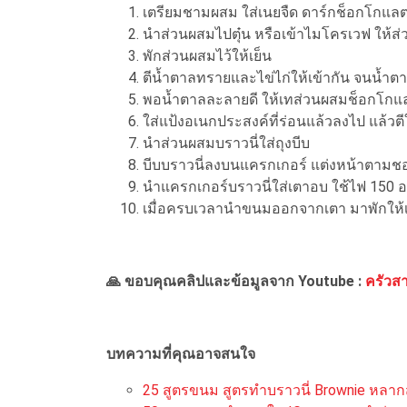
เตรียมชามผสม ใส่เนยจืด ดาร์กช็อกโกแลต 
นำส่วนผสมไปตุ๋น หรือเข้าไมโครเวฟ ให้ส่
พักส่วนผสมไว้ให้เย็น
ตีน้ำตาลทรายและไข่ไก่ให้เข้ากัน จนน้
พอน้ำตาลละลายดี ให้เทส่วนผสมช็อกโกแลตท
ใส่แป้งอเนกประสงค์ที่ร่อนแล้วลงไป แล้วตี
นำส่วนผสมบราวนี่ใส่ถุงบีบ
บีบบราวนี่ลงบนแครกเกอร์ แต่งหน้าตามช
นำแครกเกอร์บราวนี่ใส่เตาอบ ใช้ไฟ 150 อ
เมื่อครบเวลานำขนมออกจากเตา มาพักให้
🙏 ขอบคุณคลิปและข้อมูลจาก
Youtube :
ครัวส
บทความที่คุณอาจสนใจ
25 สูตรขนม สูตรทำบราวนี่ Brownie หลา