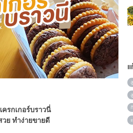
แ
ส
ส
ก
ครกเกอร์บราวนี่
มสวย ทำง่ายขายดี
แ