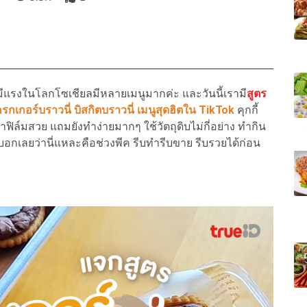
ี่มีแรงในโลกโซเชียลมีหลายเมนูมากค่ะ และวันนี้เรามี
สูตร
รกเกอร์บราวนี่ บิสกิตบราวนี่ เมนูสุดฮิตใน TikTok
คุกกี้
ฟิล์มสวย แถมยังทำง่ายมากๆ ใช้วัตถุดิบไม่กี่อย่าง ทำกิน
อกเลยว่านี่แหละคือช่วงพีค รีบทำรีบขาย รีบรวยได้ก่อน