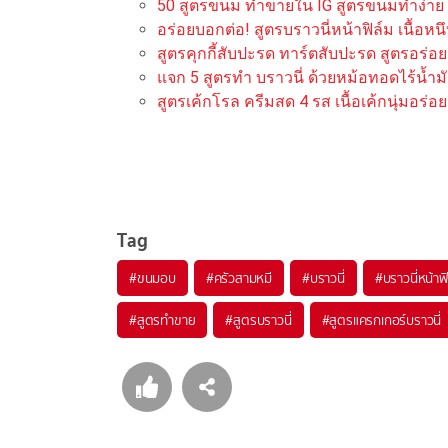
50 สูตรขนม ทำขายใน IG สูตรขนมทำง่าย ข
อร่อยบอกต่อ! สูตรบราวนี่หน้าฟิล์ม เนื้อหน
สูตรคุกกี้สับปะรด ทาร์ตสับปะรด สูตรอร่
แจก 5 สูตรทำ บราวนี่ ด้วยหม้อทอดไร้น้ำมัน 
สูตรเค้กโรล ครีมสด 4 รส เนื้อเค้กนุ่มอร
Tag
#
ขนมอบ
#
ครัวสามหมี
#
บราวนี่
#
บราวนี่หน้าฟ
#
สูตรทำขาย
#
สูตรบราวนี่
#
สูตรแครกเกอร์บราวนี่