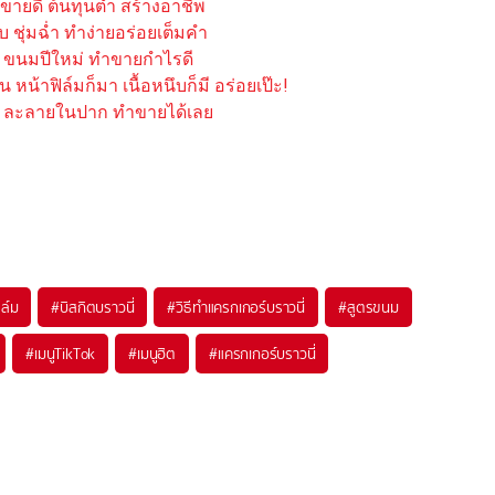
ายดี ต้นทุนต่ำ สร้างอาชีพ
ึบ ชุ่มฉ่ำ ทำง่ายอร่อยเต็มคำ
อย ขนมปีใหม่ ทำขายกำไรดี
หน้าฟิล์มก็มา เนื้อหนึบก็มี อร่อยเป๊ะ!
่อย ละลายในปาก ทำขายได้เลย
ิล์ม
#
บิสกิตบราวนี่
#
วิธีทำแครกเกอร์บราวนี่
#
สูตรขนม
#
เมนูTikTok
#
เมนูฮิต
#
แครกเกอร์บราวนี่