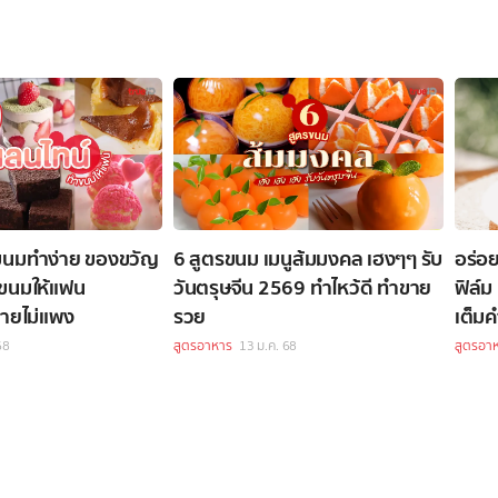
ขนมทำง่าย ของขวัญ
6 สูตรขนม เมนูส้มมงคล เฮงๆๆ รับ
อร่อย
ำขนมให้แฟน
วันตรุษจีน 2569 ทำไหว้ดี ทำขาย
ฟิล์ม
จ่ายไม่แพง
รวย
เต็ม
68
สูตรอาหาร
13 ม.ค. 68
สูตรอา