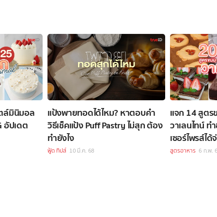
ไตล์มินิมอล
แป้งพายทอดได้ไหม? หาตอบคำ
แจก 14 สูตร
IG อัปเดต
วิธีเช็คแป้ง Puff Pastry ไม่สุก ต้อง
วาเลนไทน์ ท
ทำยังไง
เซอร์ไพรส์ได้
ฟู้ด ทิปส์
10 มี.ค. 68
สูตรอาหาร
6 ก.พ. 