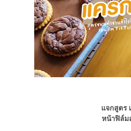
แจกสูตร แ
หน้าฟิล์