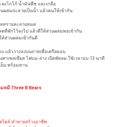
ผงโกโก้ น้ำมันพืช และเกลือ
วนผสมละลายเป็นน้ำ แล้วคนให้เข้ากัน
ำตาลทรายละลายหมด
ี่พักไว้ลงไป แล้วตีให้ส่วนผสมพอเข้ากัน
ให้ส่วนผสมเข้ากันดี
อบ แล้ววางลงบนถาดเพื่อเตรียมอบ
งศาเซลเซียส ไฟบน-ล่าง เปิดพัดลม ใช้เวลาอบ 13 นาที
เย็น พร้อมทาน
ามหมี Three B Bears
กสไตล์ ทำขายสร้างอาชีพ