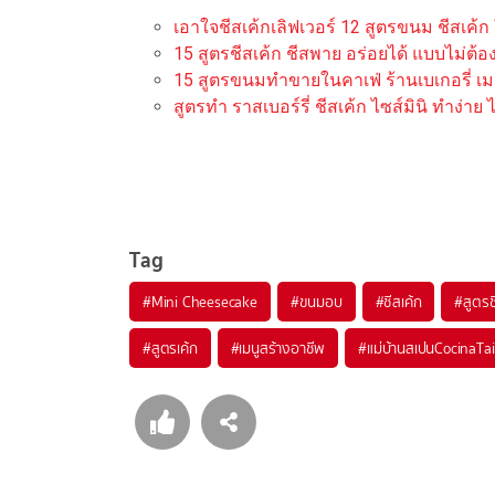
เอาใจชีสเค้กเลิฟเวอร์ 12 สูตรขนม ชีสเค้
15 สูตรชีสเค้ก ชีสพาย อร่อยได้ แบบไม่ต้อ
15 สูตรขนมทำขายในคาเฟ่ ร้านเบเกอรี่ เม
สูตรทำ ราสเบอร์รี่ ชีสเค้ก ไซส์มินิ ทำง่าย
Tag
#
Mini Cheesecake
#
ขนมอบ
#
ชีสเค้ก
#
สูตรช
#
สูตรเค้ก
#
เมนูสร้างอาชีพ
#
แม่บ้านสเปนCocinaTa