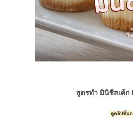
สูตรทำ มินิชีสเค้
ดูคลิปขั้น