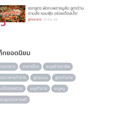
แจกสูตร ผัดกะเพราหมูสับ สูตรร้าน
ตามสั่ง หอมฟุ้ง อร่อยเด็ดสะใจ!
5
สูตรอาหาร
22 มิ.ย. 64
ท็กยอดนิยม
ูตรอาหาร
อาหารไทย
เมนูสร้างอาชีพ
ูตรอาหารทำง่าย
สูตรขนม
สูตรทำขาย
ินได้อร่อยด้วย
เมนูทำขาย
เมนูหมู
จกสูตรอาหารฟรี