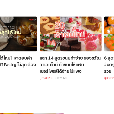
ได้ไหม? หาตอบคำ
แจก 14 สูตรขนมทำง่าย ของขวัญ
6 สู
uff Pastry ไม่สุก ต้อง
วาเลนไทน์ ทำขนมให้แฟน
วันตร
เซอร์ไพรส์ได้จ่ายไม่แพง
รวย
8
สูตรอาหาร
6 ก.พ. 68
สูตรอา