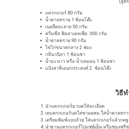
(สูตร
แครกเกอร์ 80 กรัม
น้ำตาลทราย 1 ช้อนโต๊ะ
เนยจืดละลาย 50 กรัม
ครีมชีส ฟิลลาเดลเฟีย 300 กรัม
น้ำตาลทราย 90 กรัม
ไข่ไก่ขนาดกลาง 2 ฟอง
กลิ่นวนิลา 1 ช้อนชา
น้ำมะนาว หรือ น้ำเลมอน 1 ช้อนชา
แป้งสาลีเอนกประสงค์ 2 ช้อนโต๊ะ
วิธีท
นำแครกเกอร์มาบดให้ละเอียด
เทแครกเกอร์บดใส่ชามผสม ใส่น้ำตาลทราย 
เตรียมพิมพ์แบบถ้วย ใส่แครกเกอร์แล้วกด
นำฐานแครกเกอร์ไปแช่ตู้เย็น หรือช่องฟรีซ