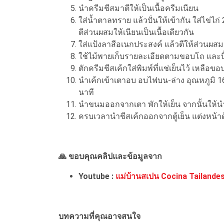
นำครีมชีสมาตีให้เป็นเนื้อครีมเนียน
ใส่น้ำตาลทราย แล้วปั่นให้เข้ากัน ใส่ไข่
ตีส่วนผสมให้เนียนเป็นเนื้อเดียวกัน
ใส่แป้งลาสีอเนกประสงค์ แล้วตีให้ส่วนผสม
ใช้ไม้พายเก็บรายละเอียดตามขอบโถ และบี้แ
ตักครีมชีสเค้กใส่พิมพ์ที่แช่เย็นไว้ เหลือข
นำเค้กเข้าเตาอบ อบไฟบน-ล่าง อุณหภูมิ
นาที
นำขนมออกจากเตา พักให้เย็น จากนั้นให้นำไป
ครบเวลานำชีสเค้กออกจากตู้เย็น แต่งหน้าด้
🙏 ขอบคุณคลิปและข้อมูลจาก
Youtube :
แม่บ้านสเปน Cocina Tailande
บทความที่คุณอาจสนใจ