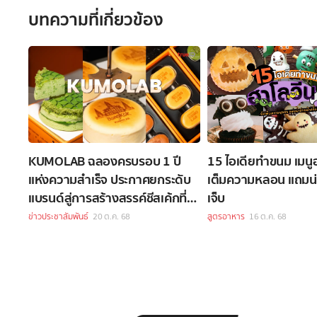
บทความที่เกี่ยวข้อง
KUMOLAB ฉลองครบรอบ 1 ปี
15 ไอเดียทำขนม เมนูฮ
แห่งความสำเร็จ ประกาศยกระดับ
เต็มความหลอน แถมน่
แบรนด์สู่การสร้างสรรค์ชีสเค้กที่
เจ็บ
ไม่มีที่สิ้นสุด
ข่าวประชาสัมพันธ์
20 ต.ค. 68
สูตรอาหาร
16 ต.ค. 68