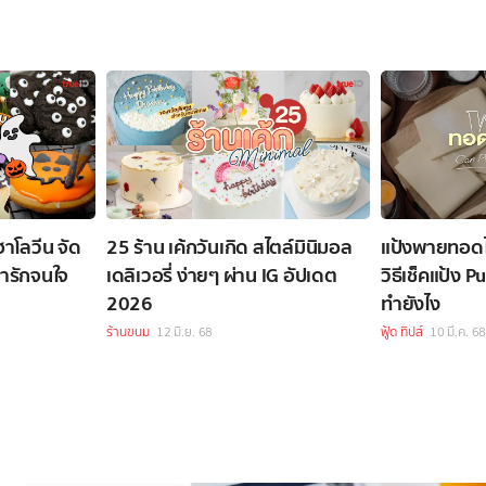
าโลวีน จัด
25 ร้าน เค้กวันเกิด สไตล์มินิมอล
แป้งพายทอด
ารักจนใจ
เดลิเวอรี่ ง่ายๆ ผ่าน IG อัปเดต
วิธีเช็คแป้ง P
2026
ทำยังไง
ร้านขนม
12 มิ.ย. 68
ฟู้ด ทิปส์
10 มี.ค. 6