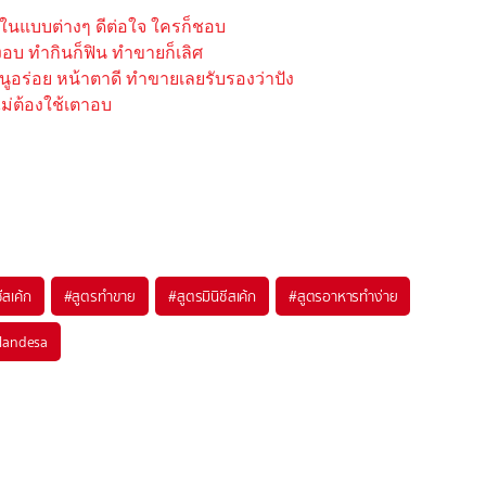
ก ในแบบต่างๆ ดีต่อใจ ใครก็ชอบ
งอบ ทำกินก็ฟิน ทำขายก็เลิศ
นูอร่อย หน้าตาดี ทำขายเลยรับรองว่าปัง
 ไม่ต้องใช้เตาอบ
ีสเค้ก
#
สูตรทำขาย
#
สูตรมินิชีสเค้ก
#
สูตรอาหารทำง่าย
ilandesa