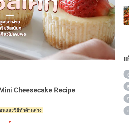
แ
ส
ส
ก Mini Cheesecake Recipe
ก
แ
ตอนและวิธีทำด้านล่าง
▼