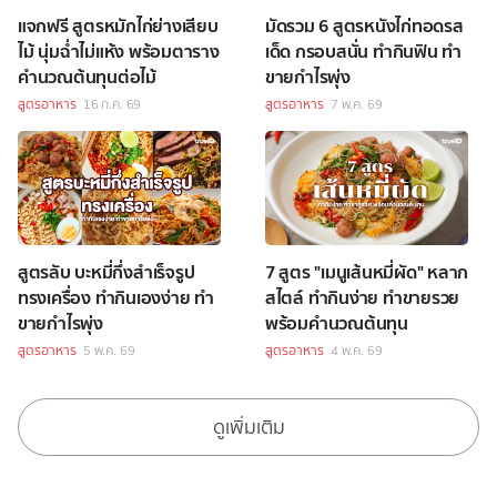
แจกฟรี สูตรหมักไก่ย่างเสียบ
มัดรวม 6 สูตรหนังไก่ทอดรส
ไม้ นุ่มฉ่ำไม่แห้ง พร้อมตาราง
เด็ด กรอบสนั่น ทำกินฟิน ทำ
คำนวณต้นทุนต่อไม้
ขายกำไรพุ่ง
สูตรอาหาร
16 ก.ค. 69
สูตรอาหาร
7 พ.ค. 69
สูตรลับ บะหมี่กึ่งสำเร็จรูป
7 สูตร "เมนูเส้นหมี่ผัด" หลาก
ทรงเครื่อง ทำกินเองง่าย ทำ
สไตล์ ทำกินง่าย ทำขายรวย
ขายกำไรพุ่ง
พร้อมคำนวณต้นทุน
สูตรอาหาร
5 พ.ค. 69
สูตรอาหาร
4 พ.ค. 69
ดูเพิ่มเติม