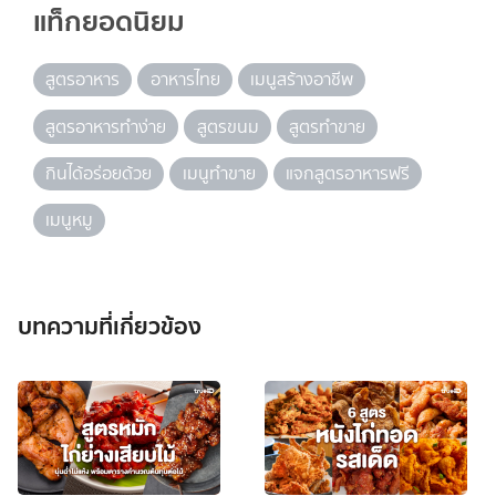
แท็กยอดนิยม
สูตรอาหาร
อาหารไทย
เมนูสร้างอาชีพ
สูตรอาหารทำง่าย
สูตรขนม
สูตรทำขาย
กินได้อร่อยด้วย
เมนูทำขาย
แจกสูตรอาหารฟรี
เมนูหมู
บทความที่เกี่ยวข้อง