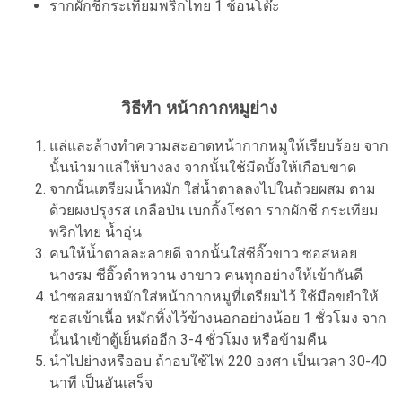
รากผักชีกระเทียมพริกไทย 1 ช้อนโต๊ะ
วิธีทำ หน้ากากหมูย่าง
แล่และล้างทำความสะอาดหน้ากากหมูให้เรียบร้อย จาก
นั้นนำมาแล่ให้บางลง จากนั้นใช้มีดบั้งให้เกือบขาด
จากนั้นเตรียมน้ำหมัก ใส่น้ำตาลลงไปในถ้วยผสม ตาม
ด้วยผงปรุงรส เกลือป่น เบกกิ้งโซดา รากผักชี กระเทียม
พริกไทย น้ำอุ่น
คนให้น้ำตาลละลายดี จากนั้นใส่ซีอิ๊วขาว ซอสหอย
นางรม ซีอิ๊วดำหวาน งาขาว คนทุกอย่างให้เข้ากันดี
นำซอสมาหมักใส่หน้ากากหมูที่เตรียมไว้ ใช้มือขยำให้
ซอสเข้าเนื้อ หมักทิ้งไว้ข้างนอกอย่างน้อย 1 ชั่วโมง จาก
นั้นนำเข้าตู้เย็นต่ออีก 3-4 ชั่วโมง หรือข้ามคืน
นำไปย่างหรืออบ ถ้าอบใช้ไฟ 220 องศา เป็นเวลา 30-40
นาที เป็นอันเสร็จ