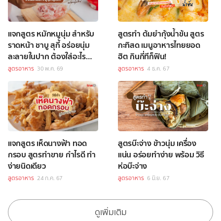
แจกสูตร หมักหมูนุ่ม สำหรับ
สูตรทำ ต้มยำกุ้งน้ำข้น สูตร
ราดหน้า ชาบู สุกี้ อร่อยนุ่ม
กะทิสด เมนูอาหารไทยยอด
ละลายในปาก ต้องใส่อะไร
ฮิต กินกี่ทีก็ฟิน!
บ้าง
สูตรอาหาร
30 พ.ค. 69
สูตรอาหาร
4 ธ.ค. 67
แจกสูตร เห็ดนางฟ้า ทอด
สูตรบ๊ะจ่าง ข้าวนุ่ม เครื่อง
กรอบ สูตรทำขาย กำไรดี ทำ
แน่น อร่อยทำง่าย พร้อม วิธี
ง่ายนิดเดียว
ห่อบ๊ะจ่าง
สูตรอาหาร
24 ก.ค. 67
สูตรอาหาร
6 มิ.ย. 67
ดูเพิ่มเติม