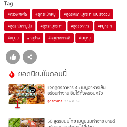
Tag
#
ครัวพิศพิไล
#
สูตรหมักหมู
#
สูตรหมักหมูกระทะแบบเร่งด่วน
#
สูตรหมักหมูนุ่ม
#
สูตรหมูกระทะ
#
สูตรอาหาร
#
หมูกระทะ
#
หมูนุ่ม
#
หมูย่าง
#
หมูย่างเกาหลี
#
เมนูหมู
ยอดนิยมในตอนนี้
แจกสูตรอาหาร 45 เมนูอาหารเย็น
อร่อยทำง่าย อิ่มได้ทั้งครอบครัว
1
สูตรอาหาร
27 พ.ค. 69
50 สูตรขนมไทย เมนูขนมทำง่าย ขายดี
อร่อยสบาย ทำเองได้ที่บ้าน