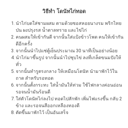
วิธีทำ โดนัทไก่ทอด
นำไก่บดใส่ชามผสม ตามด้วยซอสหอยนางรม พริกไทย
ป่น ผงปรุงรส น้ำตาลทราย และไข่ไก่
คนผสมให้เข้ากันดี จากนั้นใส่แป้งข้าวโพด คนให้เข้ากัน
ดีอีกครั้ง
จากนั้นนำไปแช่ตู้เย็นประมาณ 30 นาทีเป็นอย่างน้อย
นำไก่มาขึ้นรูป จากนั้นนำไปชุบไข่ ลงที่เกล็ดขนมปังให้
ทั่ว
จากนั้นทำรูตรงกลาง ให้เหมือนโดนัท นำมาพักไว้ใน
ถาด สำหรับรอทอด
จากนั้นตั้งกระทะ ใส่น้ำมันให้ท่วม ใช้ไฟกลางค่อนอ่อน
รอจนน้ำมันร้อนดี
ใส่ตัวโดนัทไก่ลงไป ทอดไปสักพัก เพิ่มไฟแรงขึ้น กลับ 2
ข้าง และรอจนสีออกเหลืองทองดี
ตัดขึ้นมาพักไว้ เป็นอันเสร็จ