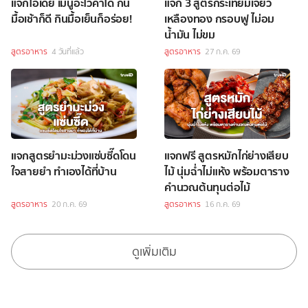
แจกไอเดีย เมนูอะโวคาโด กิน
แจก 3 สูตรกระเทียมเจียว
มื้อเช้าก็ดี กินมื้อเย็นก็อร่อย!
เหลืองทอง กรอบฟู ไม่อม
น้ำมัน ไม่ขม
สูตรอาหาร
4 วันที่แล้ว
สูตรอาหาร
27 ก.ค. 69
แจกสูตรยำมะม่วงแซ่บซี๊ดโดน
แจกฟรี สูตรหมักไก่ย่างเสียบ
ใจสายยำ ทำเองได้ที่บ้าน
ไม้ นุ่มฉ่ำไม่แห้ง พร้อมตาราง
คำนวณต้นทุนต่อไม้
สูตรอาหาร
20 ก.ค. 69
สูตรอาหาร
16 ก.ค. 69
ดูเพิ่มเติม