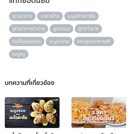
แท็กยอดนิยม
สูตรอาหาร
อาหารไทย
เมนูสร้างอาชีพ
สูตรอาหารทำง่าย
สูตรขนม
สูตรทำขาย
กินได้อร่อยด้วย
เมนูทำขาย
แจกสูตรอาหารฟรี
เมนูหมู
บทความที่เกี่ยวข้อง