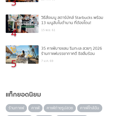
3
วิธีสั่งเมนู สตาร์บัคส์ Starbucks พร้อม
13 เมนูลับในตำนาน ที่ต้องโดน!
4
15 พ.ย. 61
35 คาเฟ่บางแสน ริมทะเล สวยๆ 2026
ร้านกาแฟบรรยากาศดี ชิลลืมร้อน
5
7 ม.ค. 69
แท็กยอดนิยม
ร้านกาแฟ
คาเฟ่
คาเฟ่ถ่ายรูปสวย
คาเฟ่ใกล้ฉัน