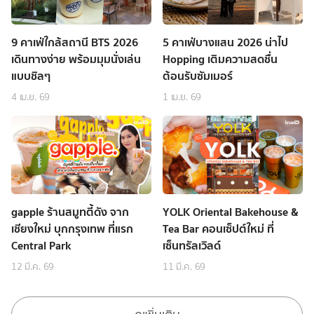
9 คาเฟ่ใกล้สถานี BTS 2026
5 คาเฟ่บางแสน 2026 น่าไป
เดินทางง่าย พร้อมมุมนั่งเล่น
Hopping เติมความสดชื่น
แบบชิลๆ
ต้อนรับซัมเมอร์
4 เม.ย. 69
1 เม.ย. 69
gapple ร้านสมูทตี้ดัง จาก
YOLK Oriental Bakehouse &
เชียงใหม่ บุกกรุงเทพ ที่แรก
Tea Bar คอนเซ็ปต์ใหม่ ที่
Central Park
เซ็นทรัลเวิลด์
12 มี.ค. 69
11 มี.ค. 69