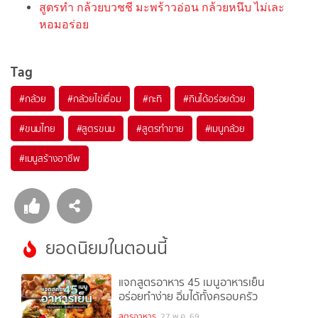
สูตรทำ กล้วยบวชชี มะพร้าวอ่อน กล้วยหนึบ ไม่เละ
หอมอร่อย
Tag
#
กล้วย
#
กล้วยไข่เชื่อม
#
กะทิ
#
กินได้อร่อยด้วย
#
ขนมไทย
#
สูตรขนม
#
สูตรทำขาย
#
เมนูกล้วย
#
เมนูสร้างอาชีพ
ยอดนิยมในตอนนี้
แจกสูตรอาหาร 45 เมนูอาหารเย็น
อร่อยทำง่าย อิ่มได้ทั้งครอบครัว
สูตรอาหาร
27 พ.ค. 69