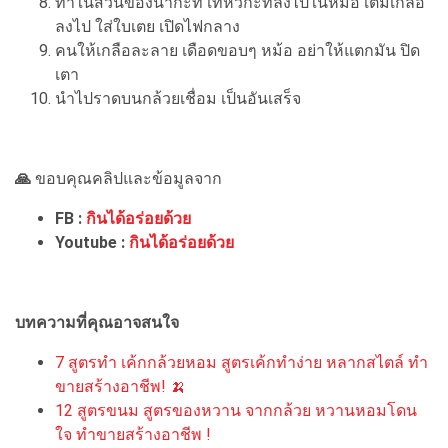
ทำในส่วนของน้ำกะทิ เทหัวกะทิลงไปในหม้อ เติมเกลือ
ลงไป ใส่ใบเตย เปิดไฟกลาง
คนให้เกลือละลาย เดือดขอบๆ หม้อ อย่าให้แตกมัน ปิด
เตา
นำไปราดบนกล้วยเชื่อม เป็นอันเสร็จ
🙏
ขอบคุณคลิปและข้อมูลจาก
FB :
กินได้อร่อยด้วย
Youtube :
กินได้อร่อยด้วย
บทความที่คุณอาจสนใจ
7 สูตรทำ เค้กกล้วยหอม สูตรเค้กทำง่าย หลากสไตล์ ทำ
ขายสร้างอาชีพ! 🍌
12 สูตรขนม สูตรของหวาน จากกล้วย หวานหอมโดน
ใจ ทำขายสร้างอาชีพ !