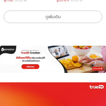
ฟู้ด ทิปส์
16 มิ.ย. 68
สูตรอาหาร
30 ม.ค. 67
ดูเพิ่มเติม