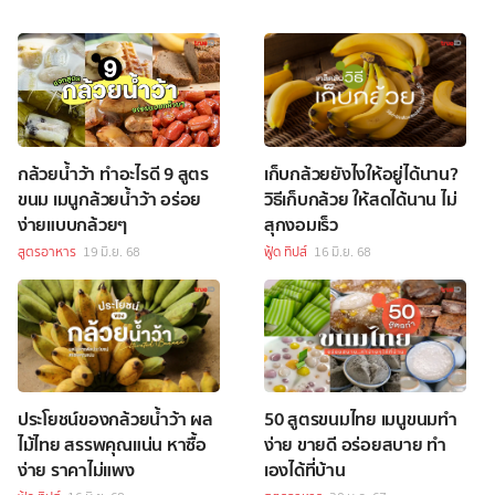
กล้วยน้ำว้า ทำอะไรดี 9 สูตร
เก็บกล้วยยังไงให้อยู่ได้นาน?
ขนม เมนูกล้วยน้ำว้า อร่อย
วิธีเก็บกล้วย ให้สดได้นาน ไม่
ง่ายแบบกล้วยๆ
สุกงอมเร็ว
สูตรอาหาร
19 มิ.ย. 68
ฟู้ด ทิปส์
16 มิ.ย. 68
ประโยชน์ของกล้วยน้ำว้า ผล
50 สูตรขนมไทย เมนูขนมทำ
ไม้ไทย สรรพคุณแน่น หาซื้อ
ง่าย ขายดี อร่อยสบาย ทำ
ง่าย ราคาไม่แพง
เองได้ที่บ้าน