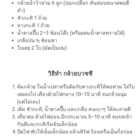
กล้วยน้ำว้าห่าม 6 ลูก (ปอกเปลือก หั่นท่อนขนาดพอดี
คำ)
หัวกะทิ 1 ถ้วย
หางกะทิ 1 ถ้วย
น้ำตาลปี๊บ 2–3 ช้อนโต๊ะ (หรือผสมน้ำตาลทรายได้)
เกลือป่น ½ ช้อนชา
ใบเตย 2 ใบ (มัดเป็นปม)
วิธีทำ กล้วยบวชชี
ต้มกล้วย ในน้ำเปล่าหรือต้มกับหางกะทิให้พอท่วม ใส่ใบ
เตยลงไป เคี่ยวด้วยไฟกลาง 10–15 นาที จนกล้วยนุ่ม
(แต่ไม่เละ)
เติม หัวกะทิ, น้ำตาลปี๊บ และเกลือ คนเบาๆ ให้ละลายดี
เคี่ยวต่อ ด้วยไฟอ่อน อีกประมาณ 5–10 นาที จนรสเข้า
กันดีและกะทิเริ่มข้นเล็กน้อย
ปิดไฟ พักให้เย็นเล็กน้อย แล้วเสิร์ฟ ร้อนหรือเย็นก็อร่อย