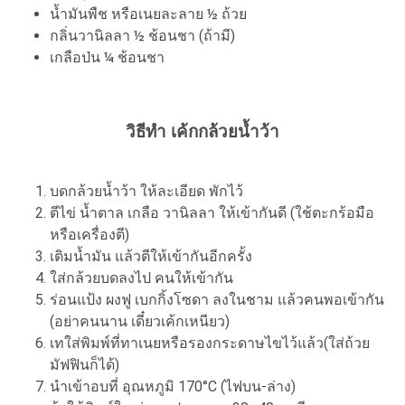
น้ำมันพืช หรือเนยละลาย ½ ถ้วย
กลิ่นวานิลลา ½ ช้อนชา (ถ้ามี)
เกลือป่น ¼ ช้อนชา
วิธีทำ เค้กกล้วยน้ำว้า
บดกล้วยน้ำว้า ให้ละเอียด พักไว้
ตีไข่ น้ำตาล เกลือ วานิลลา ให้เข้ากันดี (ใช้ตะกร้อมือ
หรือเครื่องตี)
เติมน้ำมัน แล้วตีให้เข้ากันอีกครั้ง
ใส่กล้วยบดลงไป คนให้เข้ากัน
ร่อนแป้ง ผงฟู เบกกิ้งโซดา ลงในชาม แล้วคนพอเข้ากัน
(อย่าคนนาน เดี๋ยวเค้กเหนียว)
เทใส่พิมพ์ที่ทาเนยหรือรองกระดาษไขไว้แล้ว(ใส่ถ้วย
มัฟฟินก็ได้)
นำเข้าอบที่ อุณหภูมิ 170°C (ไฟบน-ล่าง)