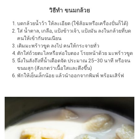
วิธีทำ ขนมกล้วย
บดกล้วยน้ำว้า ให้ละเอียด (ใช้ส้อมหรือเครื่องปั่นก็ได้)
ใส่ น้ำตาล, เกลือ, แป้งข้าวเจ้า, แป้งมัน ลงในกล้วยที่บด
คนให้เข้ากันจนเนียน
เติมมะพร้าวขูด ลงไป คนให้กระจายทั่ว
ตักใส่ถ้วยตะไลหรือห่อใบตอง โรยหน้าด้วย มะพร้าวขูด
นึ่งในลังถึงที่น้ำเดือดจัด ประมาณ 25–30 นาที หรือจน
ขนมสุก (สังเกตว่าเนื้อใสและตึงขึ้น)
พักให้เย็นเล็กน้อย แล้วนำออกจากพิมพ์ พร้อมเสิร์ฟ