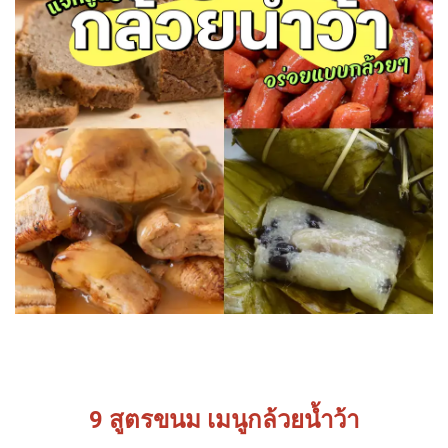
9 สูตรขนม เมนูกล้วยน้ำว้า