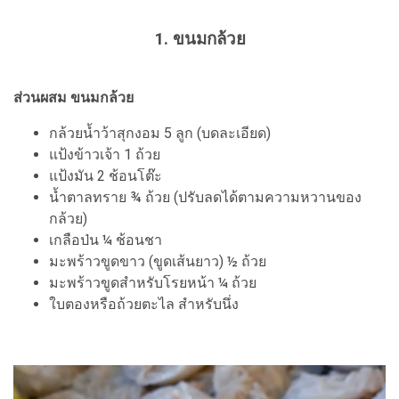
1. ขนมกล้วย
ส่วนผสม ขนมกล้วย
กล้วยน้ำว้าสุกงอม 5 ลูก (บดละเอียด)
แป้งข้าวเจ้า 1 ถ้วย
แป้งมัน 2 ช้อนโต๊ะ
น้ำตาลทราย ¾ ถ้วย (ปรับลดได้ตามความหวานของ
กล้วย)
เกลือป่น ¼ ช้อนชา
มะพร้าวขูดขาว (ขูดเส้นยาว) ½ ถ้วย
มะพร้าวขูดสำหรับโรยหน้า ¼ ถ้วย
ใบตองหรือถ้วยตะไล สำหรับนึ่ง