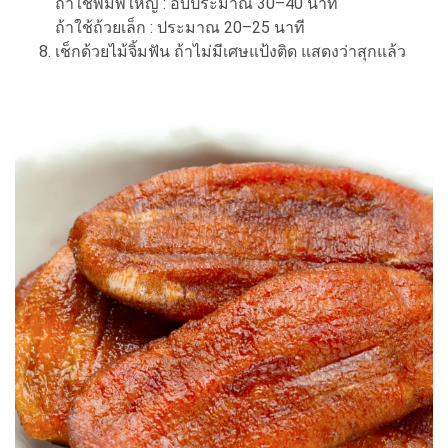
ถ้าใช้พิมพ์ใหญ่ : อบประมาณ 30–40 นาที
ถ้าใช้ถ้วยเล็ก : ประมาณ 20–25 นาที
เช็กด้วยไม้จิ้มฟัน ถ้าไม่มีเศษแป้งติด แสดงว่าสุกแล้ว