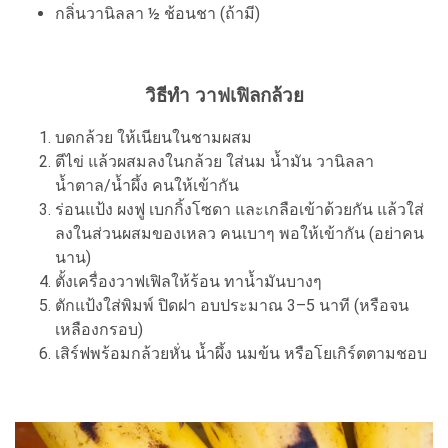
กลิ่นวานิลลา ½ ช้อนชา (ถ้ามี)
วิธีทำ วาฟเฟิลกล้วย
บดกล้วย ให้เนียนในชามผสม
ตีไข่ แล้วผสมลงในกล้วย ใส่นม น้ำมัน วานิลลา
น้ำตาล/น้ำผึ้ง คนให้เข้ากัน
ร่อนแป้ง ผงฟู เบกกิ้งโซดา และเกลือเข้าด้วยกัน แล้วใส่
ลงในส่วนผสมของเหลว คนเบาๆ พอให้เข้ากัน (อย่าคน
นาน)
ตั้งเครื่องวาฟเฟิลให้ร้อน ทาน้ำมันบางๆ
ตักแป้งใส่พิมพ์ ปิดฝา อบประมาณ 3–5 นาที (หรือจน
เหลืองกรอบ)
เสิร์ฟพร้อมกล้วยหั่น น้ำผึ้ง นมข้น หรือโยเกิร์ตตามชอบ