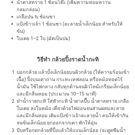
น้ำตาลทราย 1 ช้อนโต๊ะ (เพิ่มความหอมหวาน
กลมกล่อม)
เกลือป่น ½ ช้อนชา
แป้งข้าวเจ้า 1 ช้อนชา (ละลายน้ำเล็กน้อย สำหรับให้
ข้น)
ใบเตย 1–2 ใบ (มัดเป็นปม)
วิธีทำ กล้วยปิ้งราดน้ำกะทิ
ปอกกล้วย แล้วบั้งเล็กน้อยบนผิวกล้วย (ให้ความร้อนเข้า
เนื้อ) ปิ้งบนเตาถ่าน กระทะเทฟลอน หรือหม้อทอดไร้
น้ำมัน ใช้ไฟกลาง กลับทุกด้านจนผิวไหม้เกรียมเล็กน้อย
และมีกลิ่นหอม (ประมาณ 10–15 นาที)
ทำน้ำราดกะทิ ใส่หัวกะทิ น้ำตาลปี๊บ น้ำตาลทราย เกลือ
ใบเตย ลงในหม้อ เคี่ยวด้วยไฟอ่อนจนส่วนผสมละลาย
และมีกลิ่นหอม เติมแป้งข้าวเจ้าละลายน้ำ คนให้เข้ากัน
จนข้นเล็กน้อย ยกออกจากเตา พักให้อุ่น
บีบหรือกดกล้วยที่ปิ้งแล้วให้แบนเล็กน้อย (จะดูดซึมน้ำ