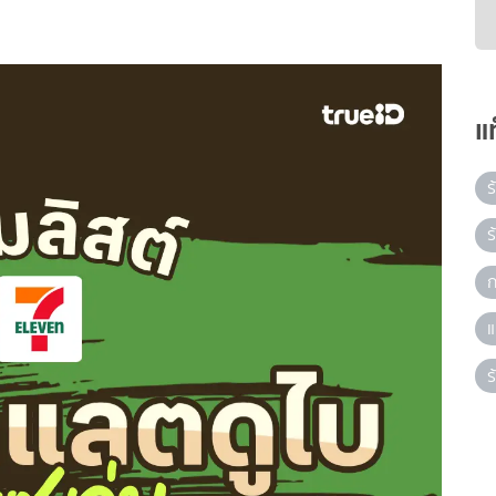
แ
ร
ร
ก
แ
ร