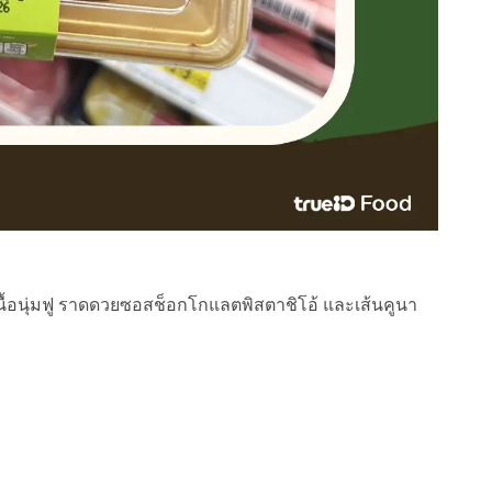
ื้อนุ่มฟู ราดดวยซอสช็อกโกแลตพิสตาชิโอ้ และเส้นคูนา