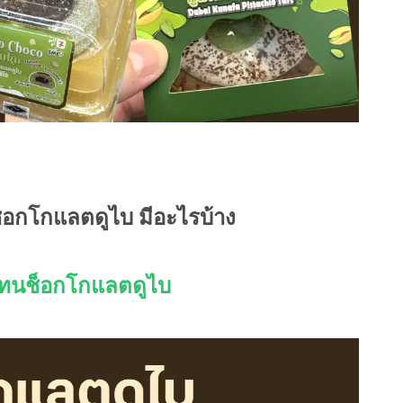
ช็อกโกแลตดูไบ มีอะไรบ้าง
เทนช็อกโกแลตดูไบ