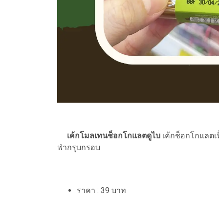
เค้กโมลเทนช็อกโกแลตดูไบ
เค้กช็อกโกแลตเน
ฟ่ากรุบกรอบ
ราคา : 39 บาท