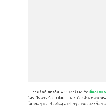
รวมลิสต์
ของกิน 7-11
เอาใจคนรัก
ช็อกโกแลต
ใครเป็นชาว Chocolate Lover ต้องห้ามพลาด
ขน
โอหอมๆ บวกกับเส้นคูนาฟ่ากรุบกรอบและช็อกโกแล