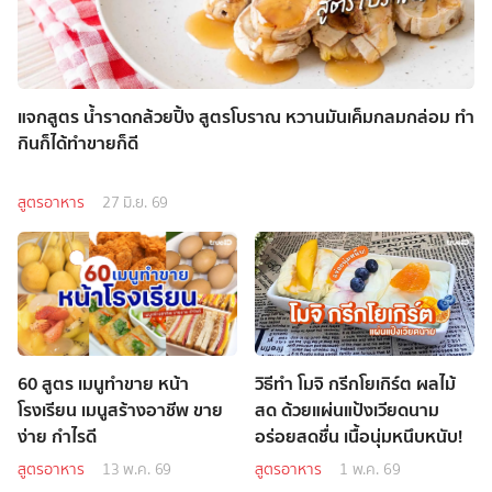
แจกสูตร น้ำราดกล้วยปิ้ง สูตรโบราณ หวานมันเค็มกลมกล่อม ทำ
กินก็ได้ทำขายก็ดี
สูตรอาหาร
27 มิ.ย. 69
60 สูตร เมนูทำขาย หน้า
วิธีทำ โมจิ กรีกโยเกิร์ต ผลไม้
โรงเรียน เมนูสร้างอาชีพ ขาย
สด ด้วยแผ่นแป้งเวียดนาม
ง่าย กำไรดี
อร่อยสดชื่น เนื้อนุ่มหนึบหนับ!
สูตรอาหาร
13 พ.ค. 69
สูตรอาหาร
1 พ.ค. 69