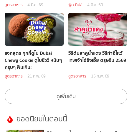
สูตรอาหาร
4 มี.ค. 69
ฟู้ด ทิปส์
4 มี.ค. 69
แจกสูตร คุกกี้ดูไบ Dubai
วิธีต้มสาคูน้ำแดง วิธีทำอี๊ไหว้
Chewy Cookie ดูไบชิววี่ หนึบๆ
เทพเจ้าไฉ่ซิงเอี๊ย ตรุษจีน 2569
กรุบๆ ฟินเกิน!
สูตรอาหาร
21 ก.พ. 69
สูตรอาหาร
15 ก.พ. 69
ดูเพิ่มเติม
ยอดนิยมในตอนนี้