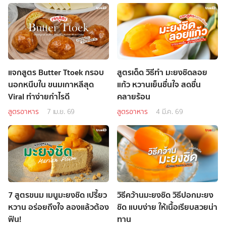
แจกสูตร Butter Ttoek กรอบ
สูตรเด็ด วิธีทำ มะยงชิดลอย
นอกหนึบใน ขนมเกาหลีสุด
แก้ว หวานเย็นชื่นใจ สดชื่น
Viral ทำง่ายกำไรดี
คลายร้อน
สูตรอาหาร
7 เม.ย. 69
สูตรอาหาร
4 มี.ค. 69
7 สูตรขนม เมนูมะยงชิด เปรี้ยว
วิธีคว้านมะยงชิด วิธีปอกมะยง
หวาน อร่อยถึงใจ ลองแล้วต้อง
ชิด แบบง่าย ให้เนื้อเรียบสวยน่า
ฟิน!
ทาน