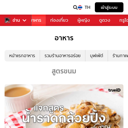
TH
เข้าสู่ระบบ
วงการเพลง
อ่าน
อาหาร
ท่องเที่ยว
ผู้หญิง
ดูดวง
ทรูไ
อาหาร
หน้าแรกอาหาร
รวมร้านอาหารอร่อย
บุฟเฟ่ต์
ร้านกา
สูตรขนม