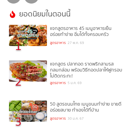
ยอดนิยมในตอนนี้
แจกสูตรอาหาร 45 เมนูอาหารเย็น
อร่อยทำง่าย อิ่มได้ทั้งครอบครัว
1
สูตรอาหาร
27 พ.ค. 69
แจกสูตร ปลาทอด ราดพริกสามรส
กลมกล่อม พร้อมวิธีทอดปลาให้ฟูกรอบ
ไม่ติดกระทะ!
2
สูตรอาหาร
5 ม.ค. 69
50 สูตรขนมไทย เมนูขนมทำง่าย ขายดี
อร่อยสบาย ทำเองได้ที่บ้าน
3
สูตรอาหาร
30 ม.ค. 67