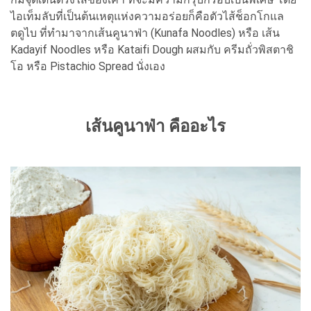
ไอเท็มลับที่เป็นต้นเหตุแห่งความอร่อยก็คือตัวไส้ช็อกโกแล
ตดูไบ ที่ทำมาจากเส้นคูนาฟ่า (Kunafa Noodles) หรือ เส้น
Kadayif Noodles หรือ Kataifi Dough ผสมกับ ครีมถั่วพิสตาชิ
โอ หรือ Pistachio Spread นั่งเอง
เส้นคูนาฟ่า คืออะไร