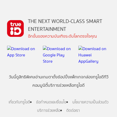
THE NEXT WORLD-CLASS SMART
ENTERTAINMENT
อีกขั้นของความบันเทิงระดับโลกตรงใจคุณ
วันนี้
ดู
สิทธิพิเศษ
อ่าน
เกม
ตาตั้ง
ช้อปปิ้ง
แพ็กเกจ
กล่องทรูไอดีทีวี
คอมมูนิตี้
บริการช่วยเหลือทรูไอดี
เกี่ยวกับทรูไอดี
ข้อกำหนดและเงื่อนไข
นโยบายความเป็นส่วนตัว
บริการช่วยเหลือ
ติดต่อเรา