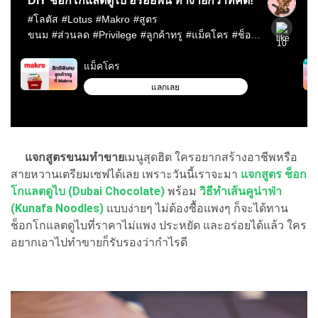
แจกสูตรขนมทำขาย
เมนูสุดฮิต ใครอยากสร้างอาชีพหรือ
สายหวานเตรียมเซฟได้เลย เพราะวันนี้เราจะมา
แจกสูตร ช็อก
โกแลตดูไบ (Dubai Chocolate)
พร้อม
วิธีทำเส้นคูน่าฟ่า
(Kunafa Noodles)
แบบง่ายๆ ไม่ต้องซื้อแพงๆ ก็จะได้ทาน
ช็อกโกแลตดูไบที่ราคาไม่แพง ประหยัด และอร่อยได้แล้ว ใคร
อยากเอาไปทำขายก็รับรองว่ากำไรดี