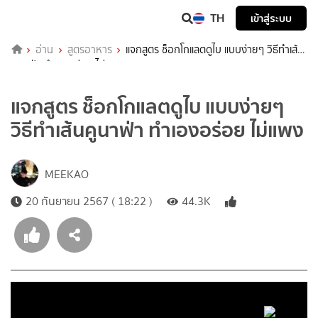
TH
เข้าสู่ระบบ
อ่าน
สูตรอาหาร
แจกสูตร ช็อกโกแลตดูไบ แบบง่ายๆ วิธีทำเส้น
คูนาฟ่า ทำเองอร่อย ไม่แพง
แจกสูตร ช็อกโกแลตดูไบ แบบง่ายๆ
วิธีทำเส้นคูนาฟ่า ทำเองอร่อย ไม่แพง
MEEKAO
20 กันยายน 2567 ( 18:22 )
44.3K