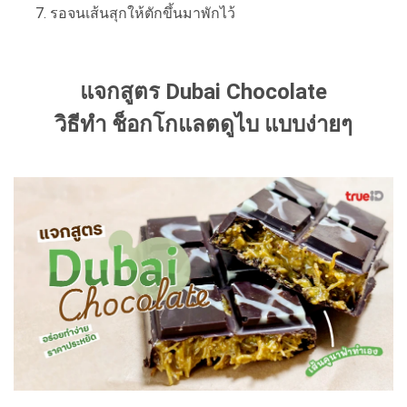
รอจนเส้นสุกให้ตักขึ้นมาพักไว้
แจกสูตร Dubai Chocolate
วิธีทำ ช็อกโกแลตดูไบ แบบง่ายๆ