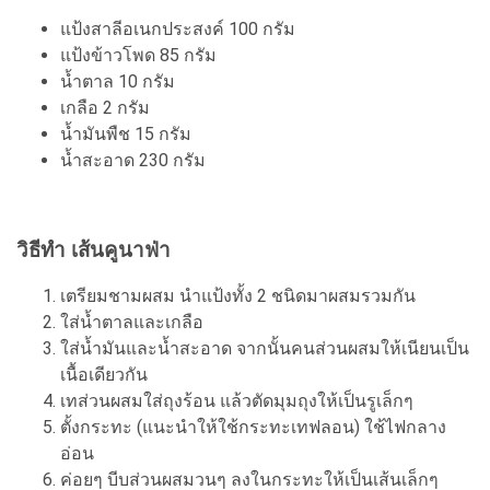
แป้งสาลีอเนกประสงค์ 100 กรัม
แป้งข้าวโพด 85 กรัม
น้ำตาล 10 กรัม
เกลือ 2 กรัม
น้ำมันพืช 15 กรัม
น้ำสะอาด 230 กรัม
วิธีทำ เส้นคูนาฟ่า
เตรียมชามผสม นำแป้งทั้ง 2 ชนิดมาผสมรวมกัน
ใส่น้ำตาลและเกลือ
ใส่น้ำมันและน้ำสะอาด จากนั้นคนส่วนผสมให้เนียนเป็น
เนื้อเดียวกัน
เทส่วนผสมใส่ถุงร้อน แล้วตัดมุมถุงให้เป็นรูเล็กๆ
ตั้งกระทะ (แนะนำให้ใช้กระทะเทฟลอน) ใช้ไฟกลาง
อ่อน
ค่อยๆ บีบส่วนผสมวนๆ ลงในกระทะให้เป็นเส้นเล็กๆ