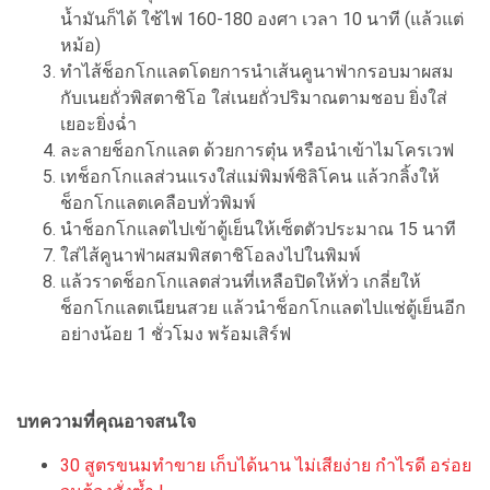
น้ำมันก็ได้ ใช้ไฟ 160-180 องศา เวลา 10 นาที (แล้วแต่
หม้อ)
ทำไส้ช็อกโกแลตโดยการนำเส้นคูนาฟ่ากรอบมาผสม
กับเนยถั่วพิสตาชิโอ ใส่เนยถั่วปริมาณตามชอบ ยิ่งใส่
เยอะยิ่งฉ่ำ
ละลายช็อกโกแลต ด้วยการตุ๋น หรือนำเข้าไมโครเวฟ
เทช็อกโกแลส่วนแรงใส่แม่พิมพ์ซิลิโคน แล้วกลิ้งให้
ช็อกโกแลตเคลือบทั่วพิมพ์
นำช็อกโกแลตไปเข้าตู้เย็นให้เซ็ตตัวประมาณ 15 นาที
ใส่ไส้คูนาฟ่าผสมพิสตาชิโอลงไปในพิมพ์
แล้วราดช็อกโกแลตส่วนที่เหลือปิดให้ทั่ว เกลี่ยให้
ช็อกโกแลตเนียนสวย แล้วนำช็อกโกแลตไปแช่ตู้เย็นอีก
อย่างน้อย 1 ชั่วโมง พร้อมเสิร์ฟ
บทความที่คุณอาจสนใจ
30 สูตรขนมทำขาย เก็บได้นาน ไม่เสียง่าย กำไรดี อร่อย