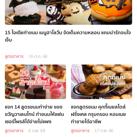
15 ไอเดียทำขนม เมนูฮาโลวีน จัดเต็มความหลอน แถมน่ารักจนใจ
เจ็บ
สูตรอาหาร
16 ต.ค. 68
แจก 14 สูตรขนมทำง่าย ของ
แจกสูตรขนม คุกกี้เนยสไตล์
ขวัญวาเลนไทน์ ทำขนมให้แฟน
ฝรั่งเศส กรุบกรอบ หอมเนย
เซอร์ไพรส์ได้จ่ายไม่แพง
ทำขายได้อาชีพ
สูตรอาหาร
6 ก.พ. 68
สูตรอาหาร
17 ก.พ. 66