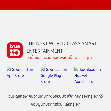
THE NEXT WORLD-CLASS SMART
ENTERTAINMENT
อีกขั้นของความบันเทิงระดับโลกตรงใจคุณ
วันนี้
ดู
สิทธิพิเศษ
อ่าน
เกม
ตาตั้ง
ช้อปปิ้ง
แพ็กเกจ
กล่องทรูไอดีทีวี
คอมมูนิตี้
บริการช่วยเหลือทรูไอดี