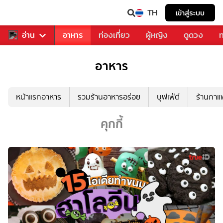
TH
เข้าสู่ระบบ
สารวงการเพลง
อ่าน
อาหาร
ท่องเที่ยว
ผู้หญิง
ดูดวง
ท
อาหาร
หน้าแรกอาหาร
รวมร้านอาหารอร่อย
บุฟเฟ่ต์
ร้านกา
คุกกี้