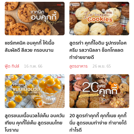
แชร์เทคนิค อบคุกกี้ ให้เนื้อ
สูตรทำ คุกกี้ไอติม รูปทรงไอศ
สัมผัสดี สีสวย กรอบนาน
ครีม รสวานิลลา ช็อกโกแลต
ทำง่ายขายดี
ฟู้ด ทิปส์
16 ก.พ. 66
สูตรอาหาร
26 พ.ย. 65
สูตรขนมเนื้อนวลไข่เค็ม อบควัน
20 สูตรทำคุกกี้ คุกกี้เนย คุกกี้
เทียน คุกกี้ไข่เค็ม สูตรขนมไทย
นิ่ม สูตรขนมทำง่าย ทำขายได้
โบราณ
กำไรดี