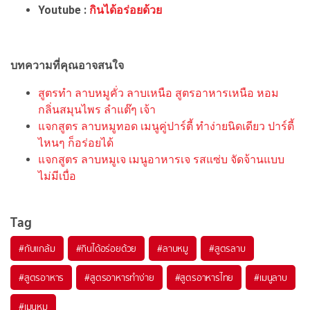
Youtube :
กินได้อร่อยด้วย
บทความที่คุณอาจสนใจ
สูตรทำ ลาบหมูคั่ว ลาบเหนือ สูตรอาหารเหนือ หอม
กลิ่นสมุนไพร ลำแต๊ๆ เจ้า
แจกสูตร ลาบหมูทอด เมนูคู่ปาร์ตี้ ทำง่ายนิดเดียว ปาร์ตี้
ไหนๆ ก็อร่อยได้
แจกสูตร ลาบหมูเจ เมนูอาหารเจ รสแซ่บ จัดจ้านแบบ
ไม่มีเบื่อ
Tag
#
กับแกล้ม
#
กินได้อร่อยด้วย
#
ลาบหมู
#
สูตรลาบ
#
สูตรอาหาร
#
สูตรอาหารทำง่าย
#
สูตรอาหารไทย
#
เมนูลาบ
#
เมนูหมู