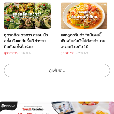
สูตรสลัดแตงกวา กรอบ นัว
แจกสูตรส้มตำ "ฉบับคนขี้
สะใจ กับแกล้มชั้นดี ทำง่าย
เกียจ" แซ่บนัวไม่ต้องตำนาน
กินกับอะไรก็อร่อย
อร่อยนัวระดับ 10
สูตรอาหาร
18 พ.ค. 69
สูตรอาหาร
6 พ.ค. 69
ดูเพิ่มเติม