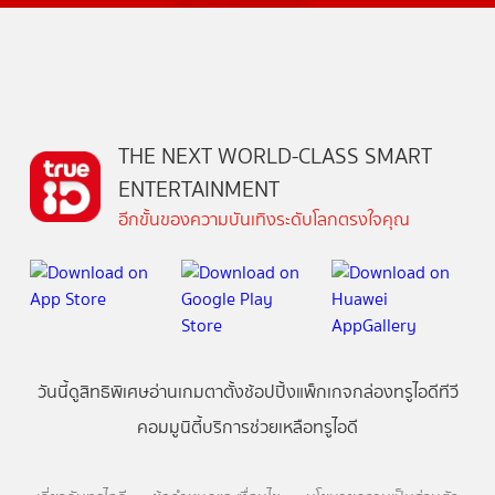
THE NEXT WORLD-CLASS SMART
ENTERTAINMENT
อีกขั้นของความบันเทิงระดับโลกตรงใจคุณ
วันนี้
ดู
สิทธิพิเศษ
อ่าน
เกม
ตาตั้ง
ช้อปปิ้ง
แพ็กเกจ
กล่องทรูไอดีทีวี
คอมมูนิตี้
บริการช่วยเหลือทรูไอดี