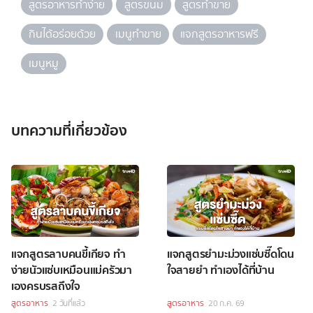
สูตรอาหารทำง่าย
สูตรขนม
สูตรทำขาย
กินได้อร่อยด้วย
เมนูทำขาย
แจกสูตรอาหารฟรี
เมนูหมู
บทความที่เกี่ยวข้อง
แจกสูตรลาบคนขี้เกียจ ทำ
แจกสูตรยำมะม่วงแซ่บซี๊ดโดน
ง่ายนัวแซ่บเหมือนแม่ครัวมา
ใจสายยำ ทำเองได้ที่บ้าน
เองครบรสถึงใจ
สูตรอาหาร
2 วันที่แล้ว
สูตรอาหาร
20 ก.ค. 69