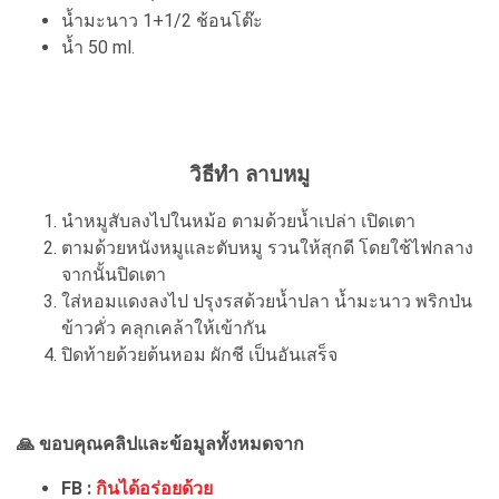
น้ำมะนาว 1+1/2 ช้อนโต๊ะ
น้ำ 50 ml.
วิธีทำ ลาบหมู
นำหมูสับลงไปในหม้อ ตามด้วยน้ำเปล่า เปิดเตา
ตามด้วยหนังหมูและตับหมู รวนให้สุกดี โดยใช้ไฟกลาง
จากนั้นปิดเตา
ใส่หอมแดงลงไป ปรุงรสด้วยน้ำปลา น้ำมะนาว พริกป่น
ข้าวคั่ว คลุกเคล้าให้เข้ากัน
ปิดท้ายด้วยต้นหอม ผักชี เป็นอันเสร็จ
🙏 ขอบคุณคลิปและข้อมูลทั้งหมดจาก
FB :
กินได้อร่อยด้วย