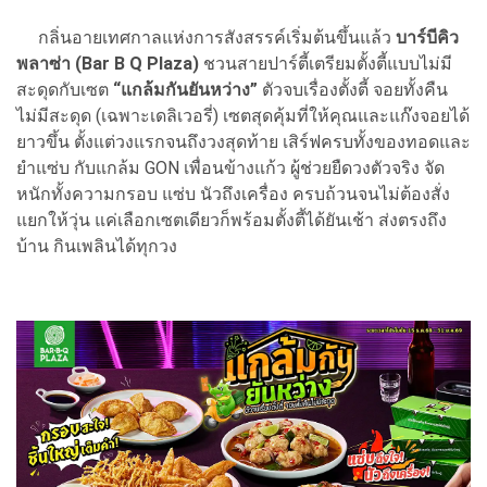
กลิ่นอายเทศกาลแห่งการสังสรรค์เริ่มต้นขึ้นแล้ว
บาร์บีคิว
พลาซ่า (Bar B Q Plaza)
ชวนสายปาร์ตี้เตรียมตั้งตี้แบบไม่มี
สะดุดกับเซต
“แกล้มกันยันหว่าง”
ตัวจบเรื่องตั้งตี้ จอยทั้งคืน
ไม่มีสะดุด (เฉพาะเดลิเวอรี่) เซตสุดคุ้มที่ให้คุณและแก๊งจอยได้
ยาวขึ้น ตั้งแต่วงแรกจนถึงวงสุดท้าย เสิร์ฟครบทั้งของทอดและ
ยำแซ่บ กับแกล้ม GON เพื่อนข้างแก้ว ผู้ช่วยยืดวงตัวจริง จัด
หนักทั้งความกรอบ แซ่บ นัวถึงเครื่อง ครบถ้วนจนไม่ต้องสั่ง
แยกให้วุ่น แค่เลือกเซตเดียวก็พร้อมตั้งตี้ได้ยันเช้า ส่งตรงถึง
บ้าน กินเพลินได้ทุกวง