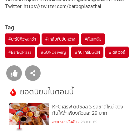
Twitter: https://twitter.com/barbqplazathai
Tag
#
บาร์บีคิวพลาซ่า
#
แกล้มกันยันหว่าง
#
กับแกล้ม
#
BarBQPlaza
#
GONDelivery
#
กับแกล้มGON
#
เดลิเวอรี
ยอดนิยมในตอนนี้
KFC เสิร์ฟ ดิปซอส 3 รสชาติใหม่ จ้วง
กันให้ฉ่ำเพียงถ้วยละ 29 บาท
1
ข่าวประชาสัมพันธ์
23 ก.ค. 69