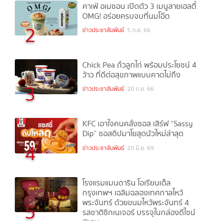
คาเฟ่ อเมซอน เปิดตัว 3 เมนูสายเฮลตี้
OMG! อร่อยครบจบที่นมโอ๊ต
2
ข่าวประชาสัมพันธ์
5 ก.ย. 66
Chick Pea ถั่วลูกไก่ พร้อมประโยชน์ 4
ว้าว ที่ดีต่อสุขภาพแบบคาดไม่ถึง
3
ข่าวประชาสัมพันธ์
20 ก.ย. 66
KFC เอาใจคนคลั่งซอส เสิร์ฟ “Sassy
Dip” ซอสดิปมาโยสุดนัวใหม่ล่าสุด
4
ข่าวประชาสัมพันธ์
20 มิ.ย. 69
โรงแรมแมนดาริน โอเรียนเต็ล
กรุงเทพฯ เฉลิมฉลองเทศกาลไหว้
พระจันทร์ ด้วยขนมไหว้พระจันทร์ 4
5
รสชาติซิกเนเจอร์ บรรจุในกล่องดีไซน์