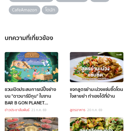
CafeAmazon
โดนัท
บทความที่เกี่ยวข้อง
ชวนเปิดประสบการณ์ปิ้งย่าง
แจกสูตรยำมะม่วงแซ่บซี๊ดโดน
บน "ดาวบาร์บีกุน" ในงาน
ใจสายยำ ทำเองได้ที่บ้าน
BAR B GON PLANET
GARDEN ที่ SAMA Garden
ข่าวประชาสัมพันธ์
21 ก.ค. 69
สูตรอาหาร
20 ก.ค. 69