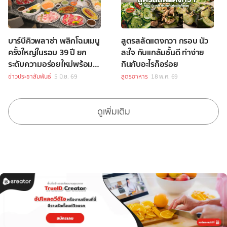
บาร์บีคิวพลาซ่า พลิกโฉมเมนู
สูตรสลัดแตงกวา กรอบ นัว
ครั้งใหญ่ในรอบ 39 ปี ยก
สะใจ กับแกล้มชั้นดี ทำง่าย
ระดับความอร่อยใหม่พร้อม
กินกับอะไรก็อร่อย
กันกว่า 160 สาขาทั่วประเทศ
ข่าวประชาสัมพันธ์
5 มิ.ย. 69
สูตรอาหาร
18 พ.ค. 69
ดูเพิ่มเติม