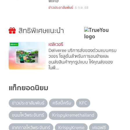
พิเศษ
ข่าวประชาสัมพันธ์
6 ก.ย. 68
สิทธิพิเศษแนะนำ
เดลิเวอรี
Deliveree บริการส่งของด่วนแบบครบ
วงจร โซลูชั่นสำหรับการขนย้ายและ
ขนส่งสินค้าทุกรูปแบบ ให้คุณส่งของ
ในพื...
แท็กยอดนิยม
ข่าวประชาสัมพันธ์
คริสปี้ครีม
KFC
ขนมไหว้พระจันทร์
Krispykremethailand
เทศกาลไหว้พระจันทร์
KrispyKreme
เคเอฟซี