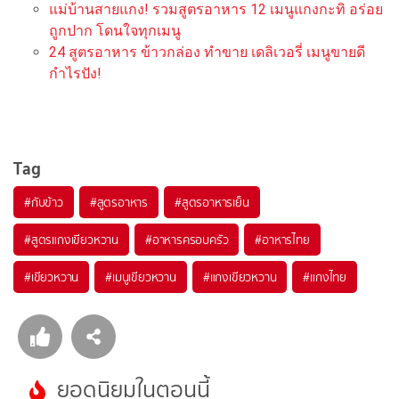
แม่บ้านสายแกง! รวมสูตรอาหาร 12 เมนูแกงกะทิ อร่อย
ถูกปาก โดนใจทุกเมนู
24 สูตรอาหาร ข้าวกล่อง ทำขาย เดลิเวอรี่ เมนูขายดี
กำไรปัง!
Tag
#
กับข้าว
#
สูตรอาหาร
#
สูตรอาหารเย็น
#
สูตรแกงเขียวหวาน
#
อาหารครอบครัว
#
อาหารไทย
#
เขียวหวาน
#
เมนูเขียวหวาน
#
แกงเขียวหวาน
#
แกงไทย
ยอดนิยมในตอนนี้