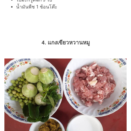
น้ำมันพืช 1 ช้อนโต๊ะ
4. แกงเขียวหวานหมู