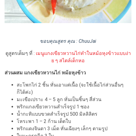
ขอบคุณสูตร คุณ : ChuuJai
ดูสูตรเต็มๆ ที่ :
เมนูแกงเขียวหวานไก่ทำในหม้อหุงข้าวแบบง่า
ย ๆ สไตล์เด็กหอ
ส่วนผสม แกงเขียวหวานไก่ หม้อหุงข้าว
สะโพกไก่ 2 ชิ้น หั่นเอาแต่เนื้อ (จะใช้เนื้อไก่ส่วนอื่นๆ
ก็ได้ค่ะ)
มะเขือเปราะ 4 – 5 ลูก หั่นเป็นชิ้นๆ สี่ส่วน
พริกแกงเขียวหวานสำเร็จรูป 1 ซอง
น้ำกะทิแบบขวดสำเร็จรูป 500 มิลลิลิตร
โหระพา 1 – 2 ก้าน เด็ดใบ
พริกแดงจินดา 3 เม็ด หั่นเฉียงๆ เล็กๆ ตามรูป
ใบมะกรูดฉีก 3 ใบ