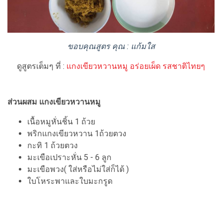
ขอบคุณสูตร คุณ : แก้มใส
ดูสูตรเต็มๆ ที่ :
แกงเขียวหวานหมู อร่อยเผ็ด รสชาติไทยๆ
ส่วนผสม แกงเขียวหวานหมู
เนื้อหมูหั่นชิ้น 1 ถ้วย
พริกแกงเขียวหวาน 1ถ้วยตวง
กะทิ 1 ถ้วยตวง
มะเขือเปราะหั่น 5 - 6 ลูก
มะเขือพวง( ใส่หรือไม่ใส่ก็ได้ )
ใบโหระพาและใบมะกรูด