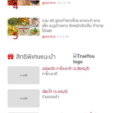
4
สูตรอาหาร
30 ธ.ค. 68
รวม 40 สูตรทำแกงไทย แกงกะทิ แกง
เผ็ด เมนูข้าวแกง จัดหนักจัดเต็ม ทำขาย
ได้เลย!
5
สูตรอาหาร
5 ต.ค. 65
สิทธิพิเศษแนะนำ
อร่อยจัง ทาโกะยากิ (จ.สิงห์บุรี)
ทาโกะยากิ
เอียะไก่ (จ.ชลบุรี)
ร้านของชำ