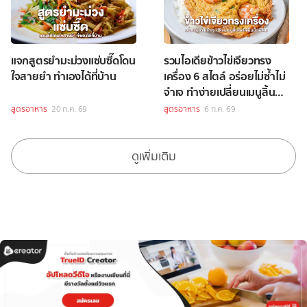
แจกสูตรยำมะม่วงแซ่บซี๊ดโดน
รวมไอเดียข้าวไข่เจียวทรง
ใจสายยำ ทำเองได้ที่บ้าน
เครื่อง 6 สไตล์ อร่อยไม่ซ้ำไม่
จำเจ ทำง่ายเปลี่ยนเมนูสิ้นคิด
ให้เป็นมื้อพิเศษ
สูตรอาหาร
20 ก.ค. 69
สูตรอาหาร
6 ก.ค. 69
ดูเพิ่มเติม