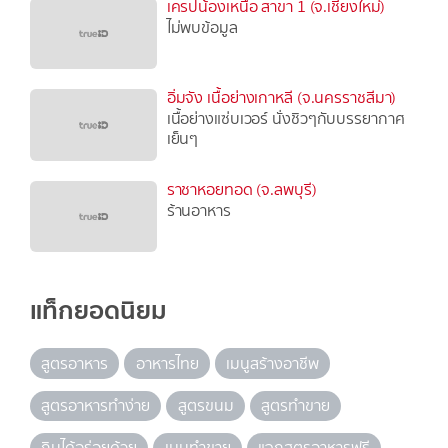
เครปน้องเหนือ สาขา 1 (จ.เชียงใหม่)
ไม่พบข้อมูล
อิ่มจัง เนื้อย่างเกาหลี (จ.นครราชสีมา)
เนื้อย่างแซ่บเวอร์ นั่งชิวๆกับบรรยากาศ
เย็นๆ
ราชาหอยทอด (จ.ลพบุรี)
ร้านอาหาร
แท็กยอดนิยม
สูตรอาหาร
อาหารไทย
เมนูสร้างอาชีพ
สูตรอาหารทำง่าย
สูตรขนม
สูตรทำขาย
กินได้อร่อยด้วย
เมนูทำขาย
แจกสูตรอาหารฟรี