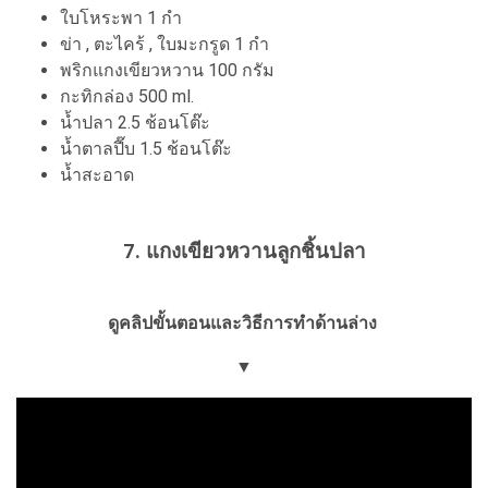
ใบโหระพา 1 กำ
ข่า , ตะไคร้ , ใบมะกรูด 1 กำ
พริกแกงเขียวหวาน 100 กรัม
กะทิกล่อง 500 ml.
น้ำปลา 2.5 ช้อนโต๊ะ
น้ำตาลปี๊บ 1.5 ช้อนโต๊ะ
น้ำสะอาด
7. แกงเขียวหวานลูกชิ้นปลา
ดูคลิปขั้นตอนและวิธีการทำด้านล่าง
▼