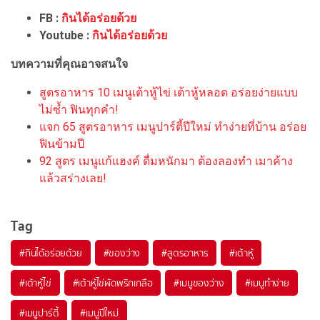
FB :
กินได้อร่อยด้วย
Youtube :
กินได้อร่อยด้วย
บทความที่คุณอาจสนใจ
สูตรอาหาร 10 เมนูเต้าหู้ไข่ เต้าหู้หลอด อร่อยง่ายแบบ
ไม่ซ้ำ ฟินทุกคำ!
แจก 65 สูตรอาหาร เมนูปาร์ตี้ปีใหม่ ทำง่ายที่บ้าน อร่อย
ฟินข้ามปี
92 สูตร เมนูแก้แฮงค์ ดื่มหนักมา ต้องลองทำ เมาค้าง
แล้วสร่างเลย!
Tag
#
กินได้อร่อยด้วย
#
ของว่าง
#
สูตรอาหาร
#
เต้าหู้
#
เต้าหู้ไข่
#
เต้าหู้ไข่ผัดพริกเกลือ
#
เมนูของว่าง
#
เมนูทำง่าย
#
เมนูปาร์ตี้
#
เมนูปีใหม่