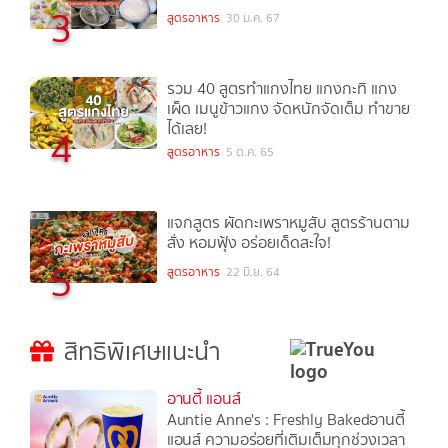
3
สูตรอาหาร
30 ม.ค. 67
รวม 40 สูตรทำแกงไทย แกงกะทิ แกง
เผ็ด เมนูข้าวแกง จัดหนักจัดเต็ม ทำขาย
ได้เลย!
4
สูตรอาหาร
5 ต.ค. 65
แจกสูตร ผัดกะเพราหมูสับ สูตรร้านตาม
สั่ง หอมฟุ้ง อร่อยเด็ดสะใจ!
5
สูตรอาหาร
22 มิ.ย. 64
สิทธิพิเศษแนะนำ
อานตี้ แอนส์
Auntie Anne's : Freshly Bakedอานตี้
แอนส์ ความอร่อยที่เติมเต็มทุกช่วงเวลา