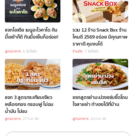
แจกไอเดีย เมนูอะโวคาโด กิน
รวม 12 ร้าน Snack Box ร้าน
มื้อเช้าก็ดี กินมื้อเย็นก็อร่อย!
ไหนดี 2569 อร่อย มีคุณภาพ
ราคาดี คุมงบได้
สูตรอาหาร
6 วันที่แล้ว
ร้านดัง
7 วันที่แล้ว
แจก 3 สูตรกระเทียมเจียว
แจกสูตรยำมะม่วงแซ่บซี๊ดโดน
เหลืองทอง กรอบฟู ไม่อม
ใจสายยำ ทำเองได้ที่บ้าน
น้ำมัน ไม่ขม
สูตรอาหาร
27 ก.ค. 69
สูตรอาหาร
20 ก.ค. 69