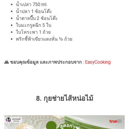
น้ำเปล่า 750 ml.
น้ำปลา 1 ช้อนโต๊ะ
น้ำตาลปี๊บ 2 ช้อนโต๊ะ
ใบมะกรูดฉีก 5 ใบ
ใบโหระพา 1 ถ้วย
พริกชี้ฟ้าเขียวแดงหั่น ⅓ ถ้วย
🙏 ขอบคุณข้อมูล และภาพประกอบจาก
:
EasyCooking
8. กุยช่ายไส้หน่อไม้