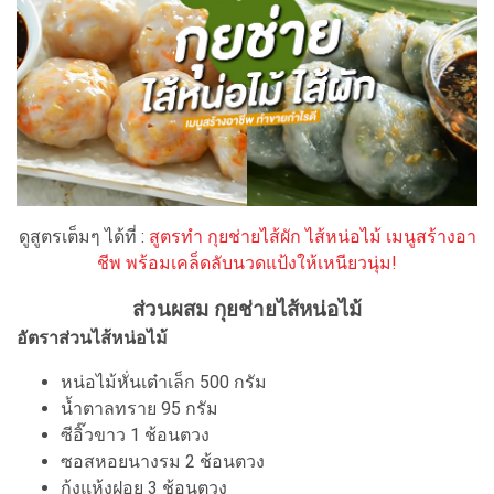
ดูสูตรเต็มๆ ได้ที่ :
สูตรทำ กุยช่ายไส้ผัก ไส้หน่อไม้ เมนูสร้างอา
ชีพ พร้อมเคล็ดลับนวดแป้งให้เหนียวนุ่ม!
ส่วนผสม กุยช่ายไส้หน่อไม้
อัตราส่วนไส้หน่อไม้
หน่อไม้หั่นเต๋าเล็ก 500 กรัม
น้ำตาลทราย 95 กรัม
ซีอิ๊วขาว 1 ช้อนตวง
ซอสหอยนางรม 2 ช้อนตวง
กุ้งแห้งฝอย 3 ช้อนตวง