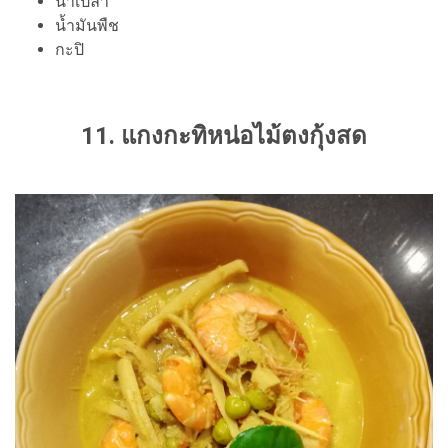
น้ำเปล่า
น้ำมันพืช
กะปิ
11. แกงกะทิหน่อไม้ตงกุ้งสด