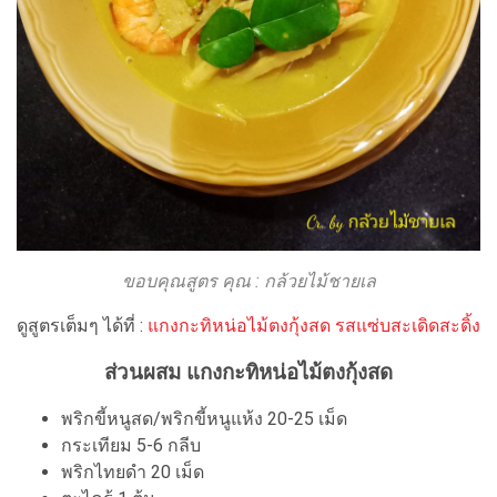
ขอบคุณสูตร คุณ : กล้วยไม้ชายเล
ดูสูตรเต็มๆ ได้ที่ :
แกงกะทิหน่อไม้ตงกุ้งสด รสแซ่บสะเดิดสะดิ้ง
ส่วนผสม แกงกะทิหน่อไม้ตงกุ้งสด
พริกขี้หนูสด/พริกขี้หนูแห้ง 20-25 เม็ด
กระเทียม 5-6 กลีบ
พริกไทยดำ 20 เม็ด