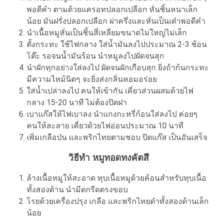
พอดีคำ ตามด้วยแครอทปลอกเปลือก หั่นชิ้นหนาเล็ก
น้อย มันฝรั่งปลอกเปลือก ผ่าครึ่งและหั่นเป็นเต๋าพอดีคำ
นำเนื้อหมูหั่นเป็นชิ้นสี่เหลี่ยมขนาดไม่ใหญ่ไม่เล็ก
ตั้งกระทะ ใช้ไฟกลาง ใส่น้ำมันลงไปประมาณ 2-3 ช้อน
โต๊ะ รอจนน้ำมันร้อน นำหมูลงไปผัดจนสุก
นำผักทุกอย่างใส่ลงไป ผัดจนผักเกือบสุก ยิ่งถ้าก้นกระทะ
มีความไหม้นิดๆ จะยิ่งส่งกลิ่นหอมอร่อย
ใส่น้ำเปล่าลงไป คนให้เข้ากัน เคี่ยวส่วนผสมด้วยไฟ
กลาง 15-20 นาที ไม่ต้องปิดฝา
เบาแก๊สให้ไฟเบาลง นำแกงกะหรี่ก้อนใส่ลงไป ค่อยๆ
คนให้ละลาย เคี่ยวด้วยไฟอ่อนประมาณ 10 นาที
เพิ่มเกลือป่น และพริกไทยตามชอบ ปิดแก๊ส เป็นอันเสร็จ
วิธีทำ หมูทอดทงคัตสึ
ล้างเนื้อหมูให้สะอาด ทุบเนื้อหมูด้วยค้อนสำหรับทุบเนื้อ
ทั้งสองด้าน นำมีดกรีดตรงขอบ
โรยด้วยเครื่องปรุง เกลือ และพริกไทยดำทั้งสองด้านเล็ก
น้อย