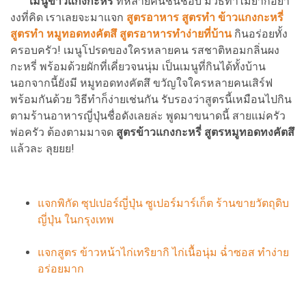
เมนูข้าวแกงกะหรี่
ที่หลายคนชื่นชอบ มีวิธีทำไม่ยากอย่า
งงที่คิด เราเลยจะมาแจก
สูตรอาหาร สูตรทำ ข้าวแกงกะหรี่
สูตรทำ หมูทอดทงคัตสึ สูตรอาหารทำง่ายที่บ้าน
กินอร่อยทั้ง
ครอบครัว! เมนูโปรดของใครหลายคน รสชาติหอมกลิ่นผง
กะหรี่ พร้อมด้วยผักที่เคี่ยวจนนุ่ม เป็นเมนูที่กินได้ทั้งบ้าน
นอกจากนี้ยังมี หมูทอดทงคัตสึ ขวัญใจใครหลายคนเสิร์ฟ
พร้อมกันด้วย วิธีทำก็ง่ายเช่นกัน รับรองว่าสูตรนี้เหมือนไปกิน
ตามร้านอาหารญี่ปุ่นชื่อดังเลยล่ะ พูดมาขนาดนี้ สายแม่ครัว
พ่อครัว ต้องตามมาจด
สูตรข้าวแกงกะหรี่ สูตรหมูทอดทงคัตสึ
แล้วละ ลุยยย!
แจกพิกัด ซุปเปอร์ญี่ปุ่น ซูเปอร์มาร์เก็ต ร้านขายวัตถุดิบ
ญี่ปุ่น ในกรุงเทพ
แจกสูตร ข้าวหน้าไก่เทริยากิ ไก่เนื้อนุ่ม ฉ่ำซอส ทำง่าย
อร่อยมาก