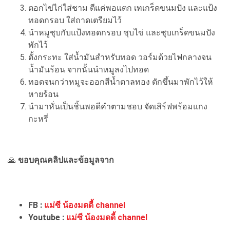
ตอกไข่ไก่ใส่ชาม ตีแค่พอแตก เทเกร็ดขนมปัง และแป้ง
ทอดกรอบ ใส่ถาดเตรียมไว้
นำหมูชุบกับแป้งทอดกรอบ ชุบไข่ และชุบเกร็ดขนมปัง
พักไว้
ตั้งกระทะ ใส่น้ำมันสำหรับทอด วอร์มด้วยไฟกลางจน
น้ำมันร้อน จากนั้นนำหมูลงไปทอด
ทอดจนกว่าหมูจะออกสีน้ำตาลทอง ตักขึ้นมาพักไว้ให้
หายร้อน
นำมาหั่นเป็นชิ้นพอดีคำตามชอบ จัดเสิร์ฟพร้อมแกง
กะหรี่
🙏
ขอบคุณคลิปและข้อมูลจาก
FB :
แม่ซี น้องมดดี้ channel
Youtube :
แม่ซี น้องมดดี้ channel