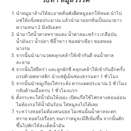
วิธีทำ หมูสวรรค์
นำหมูมาล้างให้สะอาดหั่นพังผืดหมูออกให้หมด นำไป
แช่ให้แข็งพอประมาณ แล้วนำมาออกหั่นเป็นแนวยาว
ความหนา 2 มิลลิเมตร
นำมาใส่น้ำตาลทรายแดง น้ำตาลมะพร้าว เกลือป่น
น้ำมันงา น้ำปลา ซีอิ๊วขาว ซอสฝาเขียว ซอสหอย
นางรม
จากนั้นนำมานวดคลุกเคล้าให้เข้ากันดี จนน้ำตาล
ละลาย
จากนั้นใส่ยี่หร่า และลูกผักชี คลุกเคล้าให้เข้ากันอีกครั้ง
แรปด้วยพลาสติก นำแช่ตู้เย็นช่องธรรมดา 1 ชั่วโมง
จากนั้นนำหมูเรียงใส่กระด้ง ตากแดดประมาณ 2 ชั่วโมง
กลับด้านเมื่อครบ 1 ชั่วโมงแรก
ตั้งกระทะใส่น้ำมันให้เยอะ เปิดแก๊สใช้ไฟกลางค่อนอ่อน
ไม่ต้องรอให้น้ำมันร้อน ใส่หมูลงไปได้เลย
ระหว่างทอดไม่ต้องคนบ่อย ไม่เช่นนั้นน้ำตาลจะตก
ทราย ทอดไปเรื่อยๆ จนกว่าหมูจะมีสีเข้มขึ้น จากนั้นตัก
ขึ้นไปพักให้สะเด็ดน้ำมัน