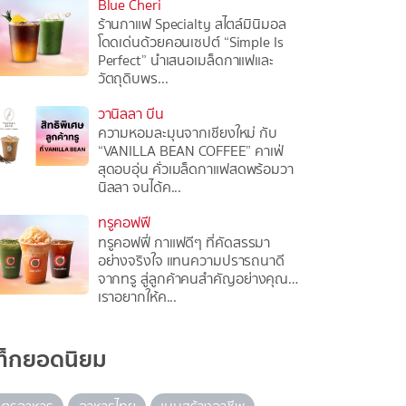
Blue Cheri
ร้านกาแฟ Specialty สไตล์มินิมอล
โดดเด่นด้วยคอนเซปต์ “Simple Is
Perfect” นำเสนอเมล็ดกาแฟและ
วัตถุดิบพร...
วานิลลา บีน
ความหอมละมุนจากเชียงใหม่ กับ
“VANILLA BEAN COFFEE” คาเฟ่
สุดอบอุ่น คั่วเมล็ดกาแฟสดพร้อมวา
นิลลา จนได้ค...
ทรูคอฟฟี
ทรูคอฟฟี่ กาแฟดีๆ ที่คัดสรรมา
อย่างจริงใจ แทนความปรารถนาดี
จากทรู สู่ลูกค้าคนสำคัญอย่างคุณ…
เราอยากให้ค...
ท็กยอดนิยม