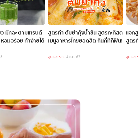
ยว มัทฉะ ตามเทรนด์
สูตรทำ ต้มยำกุ้งน้ำข้น สูตรกะทิสด
แจกส
หอมอร่อย ทำง่ายได้
เมนูอาหารไทยยอดฮิต กินกี่ทีก็ฟิน!
สูตรท
68
สูตรอาหาร
4 ธ.ค. 67
สูตรอา