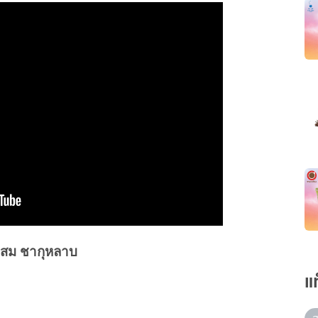
ผสม ชากุหลาบ
แ