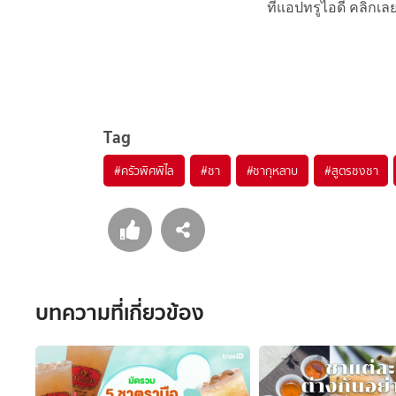
ที่แอปทรูไอดี คลิกเล
Tag
#
ครัวพิศพิไล
#
ชา
#
ชากุหลาบ
#
สูตรชงชา
บทความที่เกี่ยวข้อง