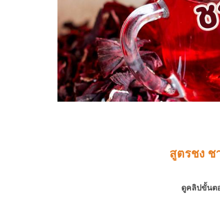
สูตรชง ชา
ดูคลิปขั้น