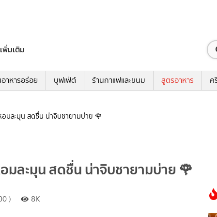
เพิ่มเติม
นอาหารอร่อย
บุฟเฟ่ต์
ร้านกาแฟและขนม
สูตรอาหาร
คร
้หอมละมุน สดชื่น น่าจิบชายามบ่าย 🌹
หอมละมุน สดชื่น น่าจิบชายามบ่าย 🌹
00 )
8K