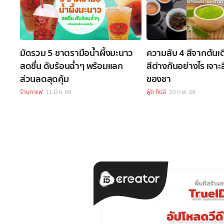
มัดรวม 5 ชาตรามือน้ำผึ้งมะนาว
ความลับ 4 สีจากต้นเด
สดชื่น ดับร้อนฉ่ำๆ พร้อมแลก
สีต่างกันอย่างไร เจา
ส่วนลดสุดคุ้ม
ของชา
ร้านกาแฟ
11 มี.ค. 69
ฟู้ด ทิปส์
20 ก.พ. 69