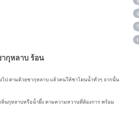
ส
ส
ก
แ
 ชากุหลาบ ร้อน
บลงไป ตามด้วยชากุหลาบ แล้วคนให้ชาโดนน้ำทั่วๆ จากนั้น
นกลิ่นกุหลาบหรือน้ำผึ้ง ตามความหวานที่ต้องการ พร้อม