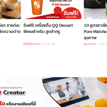
ียว ชาแต่ละ
รับฟรี! เครื่องดื่ม QQ Dessert
10 สูตรชาเขี
ะลึกความต่าง
พิเศษสำหรับ ลูกค้าทรู
Pure Matcha 
สุขภาพ
โปรโมชั่นอาหาร
14 ก.พ. 69
สูตรอาหาร
7 ม.ค. 