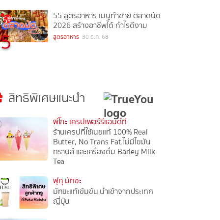
55 สูตรอาหาร เมนูทำขาย ตลาดนัด
2026 สร้างอาชีพได้ กำไรดีงาม
5
สูตรอาหาร
30 ธ.ค. 68
สิทธิพิเศษแนะนำ
พีโกะ เครปเพอร์รีแอนด์ที
ร้านเครปที่ใช้เนยแท้ 100% Real
Butter, No Trans Fat ไม่มีไขมัน
ทรานส์ และเครื่องดื่ม Barley Milk
Tea
ฟุกุ มัทชะ
มัทชะแท้เข้มข้น นำเข้าจากประเทศ
ญี่ปุ่น