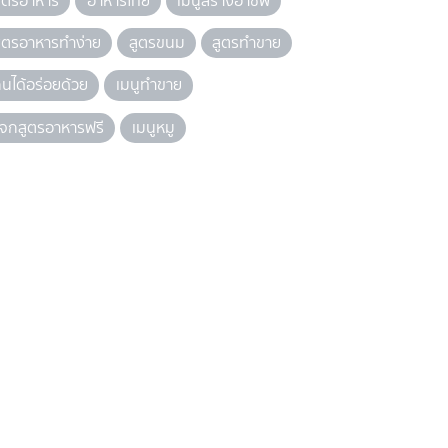
ูตรอาหาร
อาหารไทย
เมนูสร้างอาชีพ
ูตรอาหารทำง่าย
สูตรขนม
สูตรทำขาย
ินได้อร่อยด้วย
เมนูทำขาย
จกสูตรอาหารฟรี
เมนูหมู