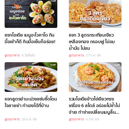
แจกไอเดีย เมนูอะโวคาโด กิน
แจก 3 สูตรกระเทียมเจียว
มื้อเช้าก็ดี กินมื้อเย็นก็อร่อย!
เหลืองทอง กรอบฟู ไม่อม
น้ำมัน ไม่ขม
สูตรอาหาร
4 วันที่แล้ว
สูตรอาหาร
27 ก.ค. 69
แจกสูตรยำมะม่วงแซ่บซี๊ดโดน
รวมไอเดียข้าวไข่เจียวทรง
ใจสายยำ ทำเองได้ที่บ้าน
เครื่อง 6 สไตล์ อร่อยไม่ซ้ำไม่
จำเจ ทำง่ายเปลี่ยนเมนูสิ้นคิด
ให้เป็นมื้อพิเศษ
สูตรอาหาร
20 ก.ค. 69
สูตรอาหาร
6 ก.ค. 69