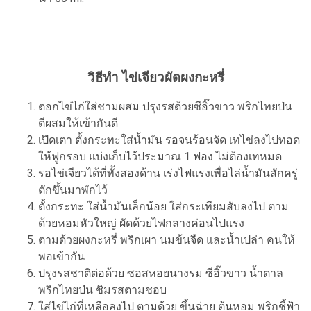
วิธีทำ ไข่เจียวผัดผงกะหรี่
ตอกไข่ไก่ใส่ชามผสม ปรุงรสด้วยซีอิ๊วขาว พริกไทยป่น
ตีผสมให้เข้ากันดี
เปิดเตา ตั้งกระทะใส่น้ำมัน รอจนร้อนจัด เทไข่ลงไปทอด
ให้ฟูกรอบ แบ่งเก็บไว้ประมาณ 1 ฟอง ไม่ต้องเทหมด
รอไข่เจียวได้ที่ทั้งสองด้าน เร่งไฟแรงเพื่อไล่น้ำมันสักครู่
ตักขึ้นมาพักไว้
ตั้งกระทะ ใส่น้ำมันเล็กน้อย ใส่กระเทียมสับลงไป ตาม
ด้วยหอมหัวใหญ่ ผัดด้วยไฟกลางค่อนไปแรง
ตามด้วยผงกะหรี่ พริกเผา นมข้นจืด และน้ำเปล่า คนให้
พอเข้ากัน
ปรุงรสชาติต่อด้วย ซอสหอยนางรม ซีอิ๊วขาว น้ำตาล
พริกไทยป่น ชิมรสตามชอบ
ใส่ไข่ไก่ที่เหลือลงไป ตามด้วย ขึ้นฉ่าย ต้นหอม พริกชี้ฟ้า