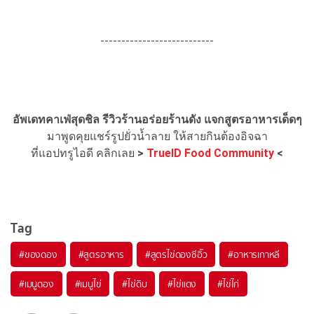
---------------------------
อัพเดทคาเฟ่สุดชิล รีวิวร้านอร่อยร้านดัง แจกสูตรอาหารเด็ดๆ
มาพูดคุยแชร์รูปยั่วน้ำลาย ให้สายกินต้องอิจฉา
ที่แอปทรูไอดี คลิกเลย
>
TrueID Food Community
<
Tag
#
ของดอง
#
สูตรอาหาร
#
สูตรไข่ดองซีอิ๊ว
#
อาหารเกาหลี
#
เมนูดอง
#
เมนูไข่
#
ไข่ดิบ
#
ไข่แดง
#
ไข่ไก่