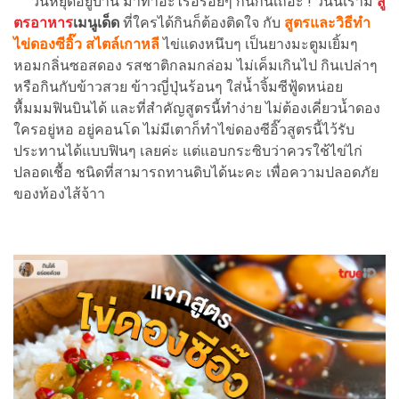
วันหยุดอยู่บ้าน มาทำอะไรอร่อยๆ กินกันเถอะ ! วันนี้เรามี
สู
ตรอาหาร
เมนูเด็ด
ที่ใครได้กินก็ต้องติดใจ กับ
สูตรและวิธีทำ
ไข่ดองซีอิ๊ว สไตล์เกาหลี
ไข่แดงหนึบๆ เป็นยางมะตูมเยิ้มๆ
หอมกลิ่นซอสดอง รสชาติกลมกล่อม ไม่เค็มเกินไป กินเปล่าๆ
หรือกินกับข้าวสวย ข้าวญี่ปุ่นร้อนๆ ใส่น้ำจิ้มซีฟู้ดหน่อย
หื้มมมฟินบินได้ และที่สำคัญสูตรนี้ทำง่าย ไม่ต้องเคี่ยวน้ำดอง
ใครอยู่หอ อยู่คอนโด ไม่มีเตาก็ทำไข่ดองซีอิ๊วสูตรนี้ไว้รับ
ประทานได้แบบฟินๆ เลยค่ะ แต่แอบกระซิบว่าควรใช้ไข่ไก่
ปลอดเชื้อ ชนิดที่สามารถทานดิบได้นะคะ เพื่อความปลอดภัย
ของท้องไส้จ้าา