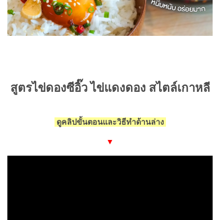
สูตรไข่ดองซีอิ๊ว ไข่แดงดอง สไตล์เกาหลี
ดูคลิปขั้นตอนและวิธีทำด้านล่าง
▼