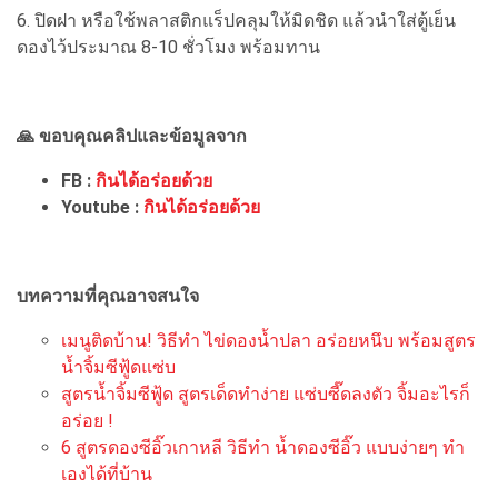
6. ปิดฝา หรือใช้พลาสติกแร็ปคลุมให้มิดชิด แล้วนำใส่ตู้เย็น
ดองไว้ประมาณ 8-10 ชั่วโมง พร้อมทาน
🙏 ขอบคุณคลิปและข้อมูลจาก
FB :
กินได้อร่อยด้วย
Youtube :
กินได้อร่อยด้วย
บทความที่คุณอาจสนใจ
เมนูติดบ้าน! วิธีทำ ไข่ดองน้ำปลา อร่อยหนึบ พร้อมสูตร
น้ำจิ้มซีฟู้ดแซ่บ
สูตรน้ำจิ้มซีฟู้ด สูตรเด็ดทำง่าย แซ่บซี๊ดลงตัว จิ้มอะไรก็
อร่อย !
6 สูตรดองซีอิ๊วเกาหลี วิธีทำ น้ำดองซีอิ๊ว แบบง่ายๆ ทำ
เองได้ที่บ้าน