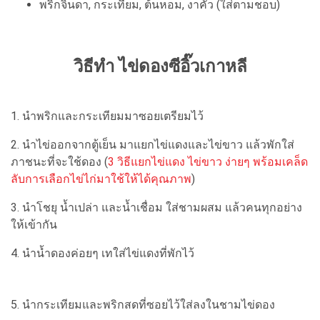
พริกจินดา, กระเทียม, ต้นหอม, งาคั่ว (ใส่ตามชอบ)
วิธีทำ ไข่ดองซีอิ๊วเกาหลี
1. นำพริกและกระเทียมมาซอยเตรียมไว้
2. นำไข่ออกจากตู้เย็น มาแยกไข่แดงและไข่ขาว แล้วพักใส่
ภาชนะที่จะใช้ดอง (
3 วิธีแยกไข่แดง ไข่ขาว ง่ายๆ พร้อมเคล็ด
ลับการเลือกไข่ไก่มาใช้ให้ได้คุณภาพ
)
3. นำโชยุ น้ำเปล่า และน้ำเชื่อม ใส่ชามผสม แล้วคนทุกอย่าง
ให้เข้ากัน
4. นำน้ำดองค่อยๆ เทใส่ไข่แดงที่พักไว้
5. นำกระเทียมและพริกสดที่ซอยไว้ใส่ลงในชามไข่ดอง