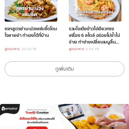
แจกสูตรยำมะม่วงแซ่บซี๊ดโดน
รวมไอเดียข้าวไข่เจียวทรง
ใจสายยำ ทำเองได้ที่บ้าน
เครื่อง 6 สไตล์ อร่อยไม่ซ้ำไม่
จำเจ ทำง่ายเปลี่ยนเมนูสิ้นคิด
ให้เป็นมื้อพิเศษ
สูตรอาหาร
20 ก.ค. 69
สูตรอาหาร
6 ก.ค. 69
ดูเพิ่มเติม