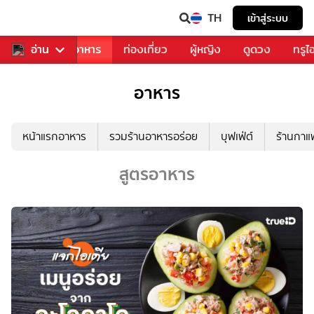
TH
เข้าสู่ระบบ
วงการเพลง
อ่าน
อาหาร
ท่องเที่ยว
ผู้หญิง
ดูดวง
ทรูไ
อาหาร
หน้าแรกอาหาร
รวมร้านอาหารอร่อย
บุฟเฟ่ต์
ร้านกา
สูตรอาหาร