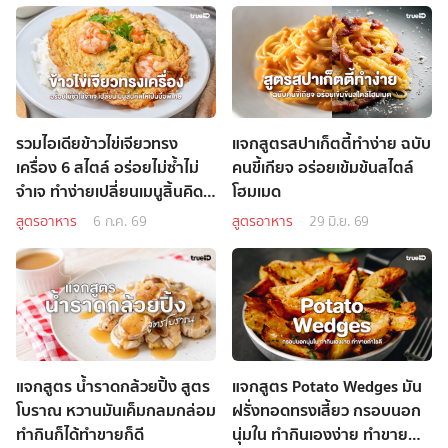
รวมไอเดียข้าวไข่เจียวทรง
แจกสูตรสปาเก็ตตี้ทำง่าย ฉบับ
เครื่อง 6 สไตล์ อร่อยไม่ซ้ำไม่
คนขี้เกียจ อร่อยเข้มข้นสไตล์
จำเจ ทำง่ายเปลี่ยนเมนูสิ้นคิด
โฮมเมด
ให้เป็นมื้อพิเศษ
สูตรอาหาร
6 ก.ค. 69
สูตรอาหาร
29 มิ.ย. 69
แจกสูตร น้ำราดกล้วยปิ้ง สูตร
แจกสูตร Potato Wedges มัน
โบราณ หวานมันเค็มกลมกล่อม
ฝรั่งทอดทรงเสี้ยว กรอบนอก
ทำกินก็ได้ทำขายก็ดี
นุ่มใน ทำกินเองง่าย ทำขาย