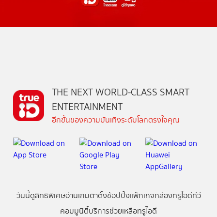
THE NEXT WORLD-CLASS SMART
ENTERTAINMENT
อีกขั้นของความบันเทิงระดับโลกตรงใจคุณ
วันนี้
ดู
สิทธิพิเศษ
อ่าน
เกม
ตาตั้ง
ช้อปปิ้ง
แพ็กเกจ
กล่องทรูไอดีทีวี
คอมมูนิตี้
บริการช่วยเหลือทรูไอดี