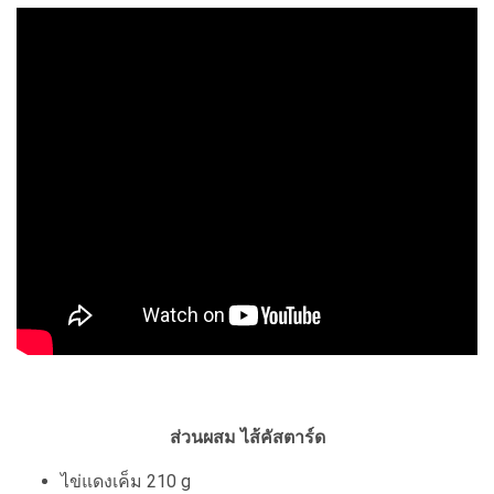
ส่วนผสม ไส้คัสตาร์ด
ไข่แดงเค็ม 210 g