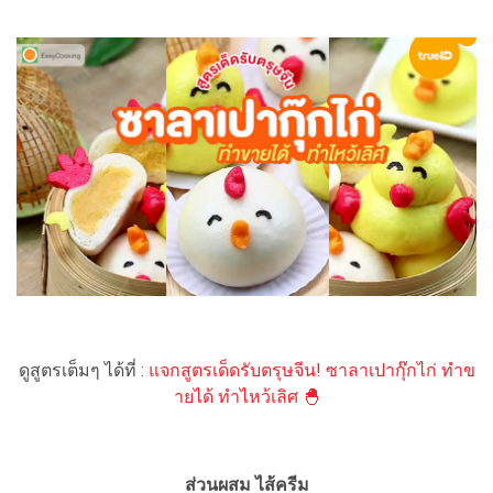
ดูสูตรเต็มๆ ได้ที่ :
แจกสูตรเด็ดรับตรุษจีน! ซาลาเปากุ๊กไก่ ทำข
ายได้ ทำไหว้เลิศ 🐣
ส่วนผสม ไส้ครีม