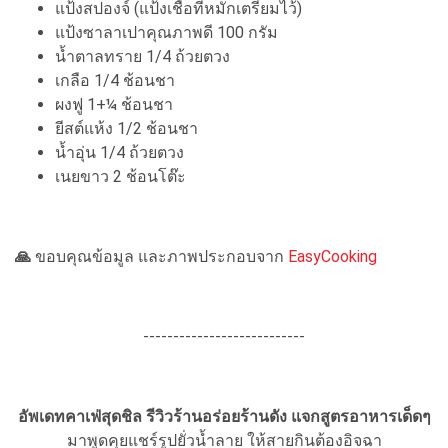
แป้งสปองจ์ (แป้งเชื้อที่หมักเตรียมไว้)
แป้งซาลาเปาคุณภาพดี 100 กรัม
น้ำตาลทราย 1/4 ถ้วยตวง
เกลือ 1/4 ช้อนชา
ผงฟู 1+¼ ช้อนชา
ยีสต์แห้ง 1/2 ช้อนชา
น้ำอุ่น 1/4 ถ้วยตวง
เนยขาว 2 ช้อนโต๊ะ
🙏
ขอบคุณข้อมูล และภาพประกอบจาก
EasyCooking
---------------------------
อัพเดทคาเฟ่สุดชิล รีวิวร้านอร่อยร้านดัง แจกสูตรอาหารเด็ดๆ
มาพูดคุยแชร์รูปยั่วน้ำลาย ให้สายกินต้องอิจฉา