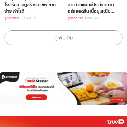
โรงเรียน เมนูสร้างอาชีพ ขาย
สด ด้วยแผ่นแป้งเวียดนาม
ง่าย กำไรดี
อร่อยสดชื่น เนื้อนุ่มหนึบ
หนับ!
สูตรอาหาร
13 พ.ค. 69
สูตรอาหาร
1 พ.ค. 69
ดูเพิ่มเติม