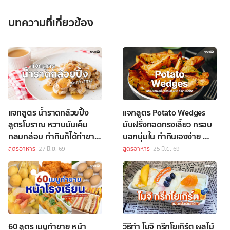
บทความที่เกี่ยวข้อง
แจกสูตร น้ำราดกล้วยปิ้ง
แจกสูตร Potato Wedges
สูตรโบราณ หวานมันเค็ม
มันฝรั่งทอดทรงเสี้ยว กรอบ
กลมกล่อม ทำกินก็ได้ทำขาย
นอกนุ่มใน ทำกินเองง่าย ทำ
ก็ดี
ขายกำไรดี
สูตรอาหาร
27 มิ.ย. 69
สูตรอาหาร
25 มิ.ย. 69
60 สูตร เมนูทำขาย หน้า
วิธีทำ โมจิ กรีกโยเกิร์ต ผลไม้