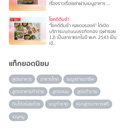
เรื่องราวเรื่องเล่าผ่านเมนูอาหาร ...
โชคดีติ่มซำ
"โชคดีติ่มซำ เรสเตอรองค์” ได้เปิด
บริการบนถนนบรรทัดทอง (จุฬาซอย
12) เป็นสาขาแรกในปี พ.ศ. 2543 เป็น
เจ้...
แท็กยอดนิยม
สูตรอาหาร
อาหารไทย
เมนูสร้างอาชีพ
สูตรอาหารทำง่าย
สูตรขนม
สูตรทำขาย
กินได้อร่อยด้วย
เมนูทำขาย
แจกสูตรอาหารฟรี
เมนูหมู