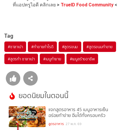
ที่แอปทรูไอดี คลิกเลย
>
TrueID Food Community
<
Tag
#
ซาลาเปา
#
ทำขายกำไรดี
#
สูตรขนม
#
สูตรขนมทำขาย
#
สูตรทำ ซาลาเปา
#
เมนูทำขาย
#
เมนูสร้างอาชีพ
ยอดนิยมในตอนนี้
แจกสูตรอาหาร 45 เมนูอาหารเย็น
อร่อยทำง่าย อิ่มได้ทั้งครอบครัว
1
สูตรอาหาร
27 พ.ค. 69