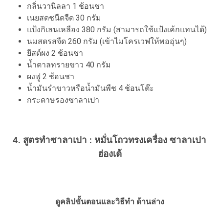
กลิ่นวานิลลา 1 ช้อนชา
เนยสดชนืดจืด 30 กรัม
แป้งกิเลนเหลือง 380 กรัม (สามารถใช้แป้งเค้กแทนได้)
นมสดรสจืด 260 กรัม (เข้าไมโครเวฟให้พออุ่นๆ)
ยีสต์ผง 2 ช้อนชา
น้ำตาลทรายขาว 40 กรัม
ผงฟู 2 ช้อนชา
น้ำมันรำขาวหรือน้ำมันพืช 4 ช้อนโต๊ะ
กระดาษรองซาลาเปา
4. สูตรทำซาลาเปา : หมั่นโถวทรงเครื่อง ซาลาเปา
ฮ่องเต้
ดูคลิปขั้นตอนและวิธีทำ ด้านล่าง