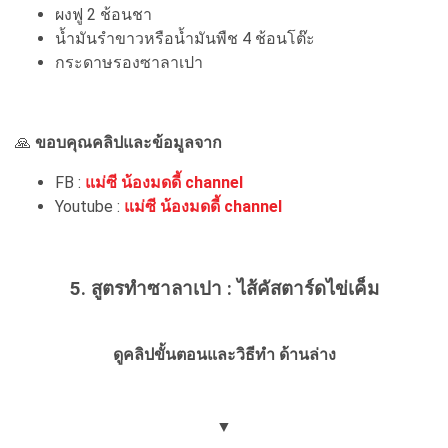
ผงฟู 2 ช้อนชา
น้ำมันรำขาวหรือน้ำมันพืช 4 ช้อนโต๊ะ
กระดาษรองซาลาเปา
🙏
ขอบคุณคลิปและข้อมูลจาก
FB :
แม่ซี น้องมดดี้ channel
Youtube :
แม่ซี น้องมดดี้ channel
5. สูตรทำซาลาเปา : ไส้คัสตาร์ดไข่เค็ม
ดูคลิปขั้นตอนและวิธีทำ ด้านล่าง
▼