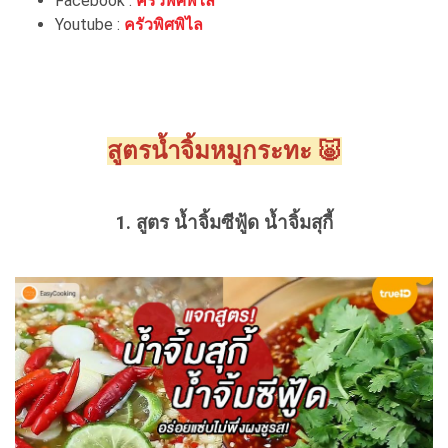
Facebook :
ครัวพิศพิไล
Youtube :
ครัวพิศพิไล
สูตรน้ำจิ้มหมูกระทะ 🐷
1. สูตร น้ำจิ้มซีฟู้ด น้ำจิ้มสุกี้