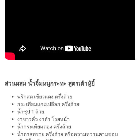
ส่วนผสม น้ำจิ้มหมูกระทะ สูตรเต้าหู้ยี้
พริกสด เขียวแดง ครึ่งถ้วย
กระเทียมแกะเปลือก ครึ่งถ้วย
น้ำซุป 1 ถ้วย
งาขาวคั่ว งาดำ โรยหน้า
น้ำกระเทียมดอง ครึ่งถ้วย
น้ำตาลทราย ครึ่งถ้วย หรือความหวานตามชอบ