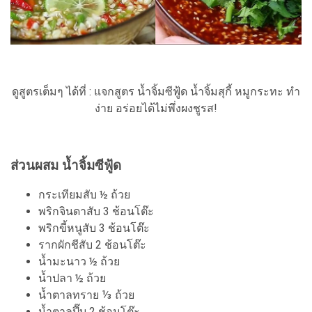
ดูสูตรเต็มๆ ได้ที่ : แจกสูตร น้ำจิ้มซีฟู้ด น้ำจิ้มสุกี้ หมูกระทะ ทำ
ง่าย อร่อยได้ไม่พึ่งผงชูรส!
ส่วนผสม น้ำจิ้มซีฟู้ด
กระเทียมสับ ½ ถ้วย
พริกจินดาสับ 3 ช้อนโต๊ะ
พริกขี้หนูสับ 3 ช้อนโต๊ะ
รากผักชีสับ 2 ช้อนโต๊ะ
น้ำมะนาว ½ ถ้วย
น้ำปลา ½ ถ้วย
น้ำตาลทราย ⅓ ถ้วย
น้ำตาลปี๊บ 2 ช้อนโต๊ะ