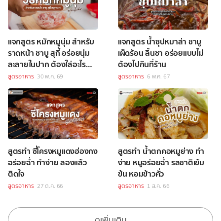
แจกสูตร หมักหมูนุ่ม สำหรับ
แจกสูตร น้ำซุปหมาล่า ชาบู
ราดหน้า ชาบู สุกี้ อร่อยนุ่ม
เผ็ดร้อน ลิ้นชา อร่อยแบบไม่
ละลายในปาก ต้องใส่อะไร
ต้องไปกินที่ร้าน
บ้าง
สูตรอาหาร
30 พ.ค. 69
สูตรอาหาร
6 พ.ค. 67
สูตรทำ ซี่โครงหมูแดงฮ่องกง
สูตรทำ น้ำตกคอหมูย่าง ทำ
อร่อยฉ่ำ ทำง่าย ลองแล้ว
ง่าย หมูอร่อยฉ่ำ รสชาติเข้ม
ติดใจ
ข้น หอมข้าวคั่ว
สูตรอาหาร
27 ต.ค. 66
สูตรอาหาร
1 ส.ค. 66
ดูเพิ่มเติม