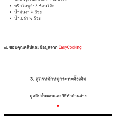
พริกโคชูจัง 3 ช้อนโต๊ะ
น้ำมันงา ¼ ถ้วย
น้ำเปล่า ½ ถ้วย
🙏
ขอบคุณคลิปและข้อมูลจาก
EasyCooking
3. สูตรหมักหมูกระทะดั้งเดิม
ดูคลิปขั้นตอนและวิธีทำด้านล่าง
▼