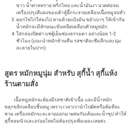
ขาว น้ำตาลทราย พริกไทย และน้ำมันงา นวดต่อจน
เครื่องปรุงสีแดงของเต้าหู้ยี้กระจายเคลือบเนื้อหมูจนทั่ว
ตอกไข่ไก่ใส่ลงไป ตามด้วยแป้งมัน ขยำเบาๆ ให้เข้ากัน
น้ำหมักจะมีลักษณะข้นหนืดเคลือบตัวหมูหมัก
ใส่กล่องปิดฝา แช่ตู้เย็นช่องธรรมดา อย่างน้อย 1-2
ชั่วโมง (แนะนำหมักข้ามคืน รสชาติจะซึมลึกและนุ่ม
ละลายในปาก)
สูตร หมักหมูนุ่ม สําหรับ สุกี้น้ำ สุกี้แห้ง
ร้านตามสั่ง
เนื้อหมูหมักจะต้องมีรสชาติเข้าเนื้อ และมีน้ำหมัก
ขลุกขลิกเคลือบชิ้นหมู เพราะเวลาเรานำไปผัดหรือต้มทีละ
ชาม เครื่องหมักจะละลายออกมาผสมกับเส้นและน้ำซุป ทำให้
สุกี้หอมนัวและอร่อยโดยไม่ต้องปรุงเพิ่มเยอะเลยค่ะ