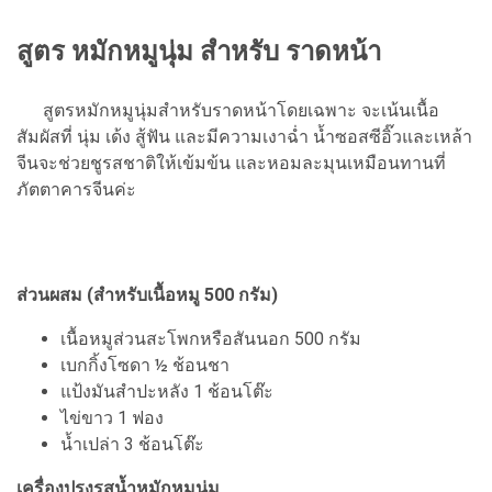
สูตร หมักหมูนุ่ม สําหรับ ราดหน้า
สูตรหมักหมูนุ่มสำหรับราดหน้าโดยเฉพาะ จะเน้นเนื้อ
สัมผัสที่ นุ่ม เด้ง สู้ฟัน และมีความเงาฉ่ำ น้ำซอสซีอิ๊วและเหล้า
จีนจะช่วยชูรสชาติให้เข้มข้น และหอมละมุนเหมือนทานที่
ภัตตาคารจีนค่ะ
ส่วนผสม (สำหรับเนื้อหมู 500 กรัม)
เนื้อหมูส่วนสะโพกหรือสันนอก 500 กรัม
เบกกิ้งโซดา ½ ช้อนชา
แป้งมันสำปะหลัง 1 ช้อนโต๊ะ
ไข่ขาว 1 ฟอง
น้ำเปล่า 3 ช้อนโต๊ะ
เครื่องปรุงรสน้ำหมักหมูนุ่ม