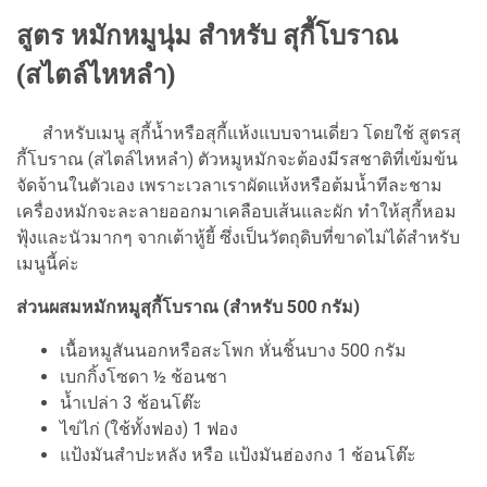
สูตร หมักหมูนุ่ม สําหรับ สุกี้โบราณ
(สไตล์ไหหลำ)
สำหรับเมนู สุกี้น้ำหรือสุกี้แห้งแบบจานเดี่ยว โดยใช้ สูตรสุ
กี้โบราณ (สไตล์ไหหลำ) ตัวหมูหมักจะต้องมีรสชาติที่เข้มข้น
จัดจ้านในตัวเอง เพราะเวลาเราผัดแห้งหรือต้มน้ำทีละชาม
เครื่องหมักจะละลายออกมาเคลือบเส้นและผัก ทำให้สุกี้หอม
ฟุ้งและนัวมากๆ จากเต้าหู้ยี้ ซึ่งเป็นวัตถุดิบที่ขาดไม่ได้สำหรับ
เมนูนี้ค่ะ
ส่วนผสมหมักหมูสุกี้โบราณ (สำหรับ 500 กรัม)
เนื้อหมูสันนอกหรือสะโพก หั่นชิ้นบาง 500 กรัม
เบกกิ้งโซดา ½ ช้อนชา
น้ำเปล่า 3 ช้อนโต๊ะ
ไข่ไก่ (ใช้ทั้งฟอง) 1 ฟอง
แป้งมันสำปะหลัง หรือ แป้งมันฮ่องกง 1 ช้อนโต๊ะ