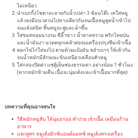
ไม่เหนียว
นำเบกกิ้งโซดาละลายกับน้ำเปล่า 3 ช้อนโต๊ะ เทใส่หมู
แล้วลงมือนวดวนไปทางเดียวกันจนเนื้อหมูดูดน้ำเข้าไป
จนแห้งสนิท ชิ้นหมูจะฟูและฉ่ำขึ้น
ใส่ซอสหอยนางรม ซีอิ๊วขาว น้ำตาลทราย พริกไทยป่น
และน้ำมันงา นวดคลุกเคล้าต่อจนเครื่องปรุงซึมเข้าเนื้อ
ตอกไข่ไก่ใส่ลงไป ตามด้วยแป้งมัน ขยำเบาๆ ให้เข้ากัน
จนน้ำหมักมีลักษณะข้นเหนียวเคลือบตัวหมู
ใส่กล่องปิดฝา แช่ตู้เย็นช่องธรรมดา อย่างน้อย 1 ชั่วโมง
(หากหมักข้ามคืน เนื้อจะนุ่มเด้งและเข้าเนื้อมากที่สุด)
บทความที่คุณอาจสนใจ
วิธีหมักหมูสับ ให้นุ่มอร่อย ทำง่าย เข้าเนื้อ เหมือนร้าน
อาหาร
แจกสูตร หมูเด้งมิกซ์แอนด์แมทช์ หมูเด้งทรงเครื่อง