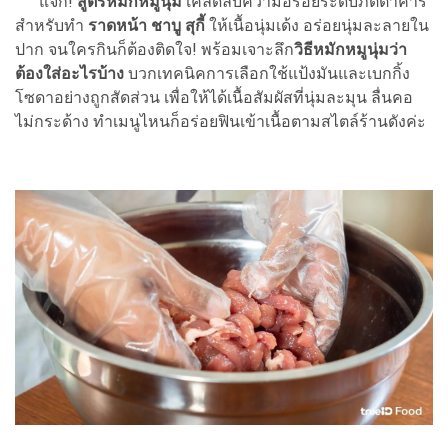
แจก!
สูตรหมักหมูนุ่ม
เคล็ดลับความอร่อยระดับภัตตาคาร
สำหรับทำ
ราดหน้า ชาบู สุกี้
ให้เนื้อนุ่มเด้ง อร่อยนุ่มละลายใน
ปาก จนใครกินก็ต้องติดใจ! พร้อมเจาะลึก
วิธีหมักหมูนุ่มว่า
ต้องใส่อะไรบ้าง
บวกเทคนิคการเลือกใช้แป้งมันและเบกกิ้ง
โซดาอย่างถูกสัดส่วน เพื่อให้ได้เนื้อสัมผัสที่นุ่มละมุน ลื่นคอ
ไม่กระด้าง ทำเมนูไหนก็อร่อยฟินเข้าเนื้อตามสไตล์ร้านดังค่ะ