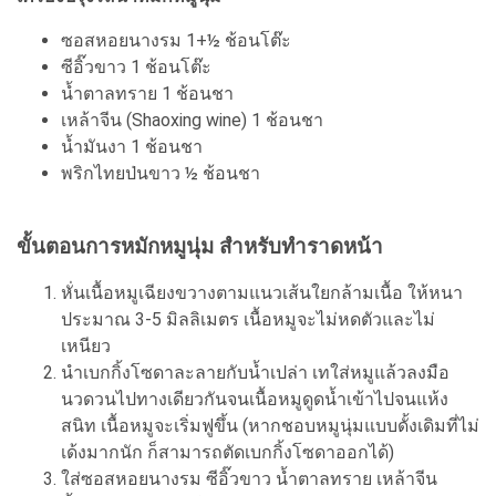
ซอสหอยนางรม 1+½ ช้อนโต๊ะ
ซีอิ๊วขาว 1 ช้อนโต๊ะ
น้ำตาลทราย 1 ช้อนชา
เหล้าจีน (Shaoxing wine) 1 ช้อนชา
น้ำมันงา 1 ช้อนชา
พริกไทยป่นขาว ½ ช้อนชา
ขั้นตอนการหมักหมูนุ่ม สำหรับทำราดหน้า
หั่นเนื้อหมูเฉียงขวางตามแนวเส้นใยกล้ามเนื้อ ให้หนา
ประมาณ 3-5 มิลลิเมตร เนื้อหมูจะไม่หดตัวและไม่
เหนียว
นำเบกกิ้งโซดาละลายกับน้ำเปล่า เทใส่หมูแล้วลงมือ
นวดวนไปทางเดียวกันจนเนื้อหมูดูดน้ำเข้าไปจนแห้ง
สนิท เนื้อหมูจะเริ่มฟูขึ้น (หากชอบหมูนุ่มแบบดั้งเดิมที่ไม่
เด้งมากนัก ก็สามารถตัดเบกกิ้งโซดาออกได้)
ใส่ซอสหอยนางรม ซีอิ๊วขาว น้ำตาลทราย เหล้าจีน