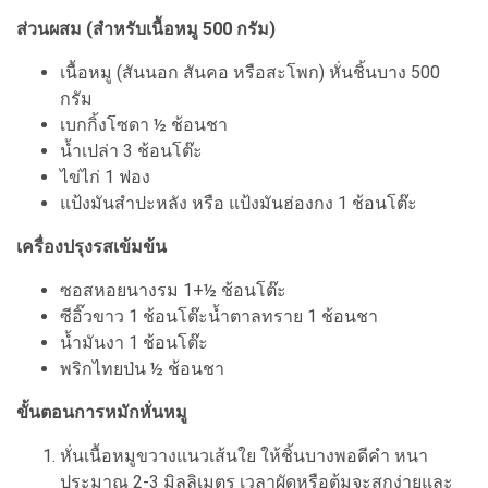
ส่วนผสม (สำหรับเนื้อหมู 500 กรัม)
เนื้อหมู (สันนอก สันคอ หรือสะโพก) หั่นชิ้นบาง 500
กรัม
เบกกิ้งโซดา ½ ช้อนชา
น้ำเปล่า 3 ช้อนโต๊ะ
ไข่ไก่ 1 ฟอง
แป้งมันสำปะหลัง หรือ แป้งมันฮ่องกง 1 ช้อนโต๊ะ
เครื่องปรุงรสเข้มข้น
ซอสหอยนางรม 1+½ ช้อนโต๊ะ
ซีอิ๊วขาว 1 ช้อนโต๊ะน้ำตาลทราย 1 ช้อนชา
น้ำมันงา 1 ช้อนโต๊ะ
พริกไทยป่น ½ ช้อนชา
ขั้นตอนการหมักหั่นหมู
หั่นเนื้อหมูขวางแนวเส้นใย ให้ชิ้นบางพอดีคำ หนา
ประมาณ 2-3 มิลลิเมตร เวลาผัดหรือต้มจะสุกง่ายและ