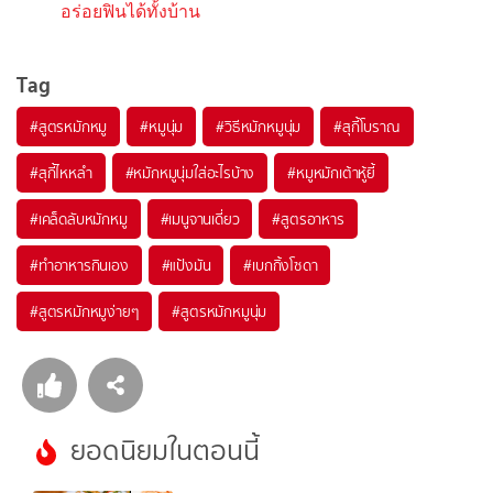
อร่อยฟินได้ทั้งบ้าน
Tag
#
สูตรหมักหมู
#
หมูนุ่ม
#
วิธีหมักหมูนุ่ม
#
สุกี้โบราณ
#
สุกี้ไหหลำ
#
หมักหมูนุ่มใส่อะไรบ้าง
#
หมูหมักเต้าหู้ยี้
#
เคล็ดลับหมักหมู
#
เมนูจานเดี่ยว
#
สูตรอาหาร
#
ทำอาหารกินเอง
#
แป้งมัน
#
เบกกิ้งโซดา
#
สูตรหมักหมูง่ายๆ
#
สูตรหมักหมูนุ่ม
ยอดนิยมในตอนนี้