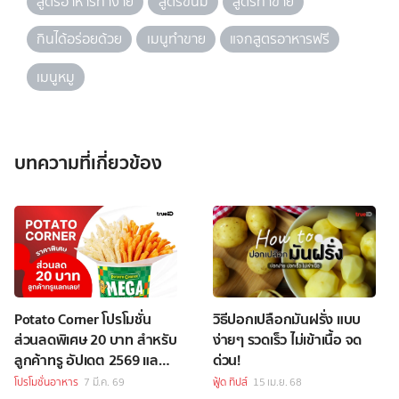
สูตรอาหารทำง่าย
สูตรขนม
สูตรทำขาย
กินได้อร่อยด้วย
เมนูทำขาย
แจกสูตรอาหารฟรี
เมนูหมู
บทความที่เกี่ยวข้อง
Potato Corner โปรโมชั่น
วิธีปอกเปลือกมันฝรั่ง แบบ
ส่วนลดพิเศษ 20 บาท สำหรับ
ง่ายๆ รวดเร็ว ไม่เข้าเนื้อ จด
ลูกค้าทรู อัปเดต 2569 แลก
ด่วน!
เลย!
โปรโมชั่นอาหาร
7 มี.ค. 69
ฟู้ด ทิปส์
15 เม.ย. 68