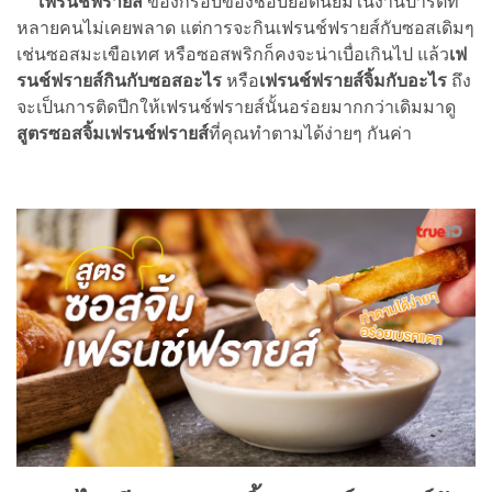
เฟรนช์ฟรายส์
ของกรอบของชอบยอดนิยมในงานปาร์ตี้ที่
หลายคนไม่เคยพลาด แต่การจะกินเฟรนช์ฟรายส์กับซอสเดิมๆ
เช่นซอสมะเขือเทศ หรือซอสพริกก็คงจะน่าเบื่อเกินไป แล้ว
เฟ
รนช์ฟรายส์กินกับซอสอะไร
หรือ
เฟรนช์ฟรายส์จิ้มกับอะไร
ถึง
จะเป็นการติดปีกให้เฟรนช์ฟรายส์นั้นอร่อยมากกว่าเดิมมาดู
สูตรซอสจิ้มเฟรนช์ฟรายส์
ที่คุณทำตามได้ง่ายๆ กันค่า