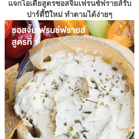
แจกไอเดียสูตรซอสจิ้มเฟรนช์ฟรายส์รับ
ปาร์ตี้ปีใหม่ ทำตามได้ง่ายๆ