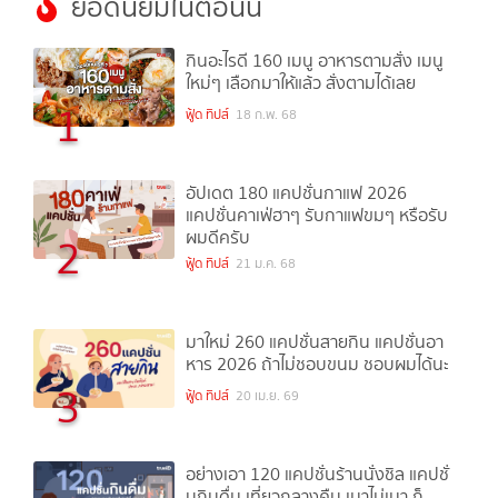
ยอดนิยมในตอนนี้
กินอะไรดี 160 เมนู อาหารตามสั่ง เมนู
ใหม่ๆ เลือกมาให้แล้ว สั่งตามได้เลย
1
ฟู้ด ทิปส์
18 ก.พ. 68
อัปเดต 180 แคปชั่นกาแฟ 2026
แคปชั่นคาเฟ่ฮาๆ รับกาแฟขมๆ หรือรับ
ผมดีครับ
2
ฟู้ด ทิปส์
21 ม.ค. 68
มาใหม่ 260 แคปชั่นสายกิน แคปชั่นอา
หาร 2026 ถ้าไม่ชอบขนม ชอบผมได้นะ
3
ฟู้ด ทิปส์
20 เม.ย. 69
อย่างเอา 120 แคปชั่นร้านนั่งชิล แคปชั่
นกินดื่ม เที่ยวกลางคืน เมาไม่เมา ก็