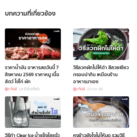
บทความที่เกี่ยวข้อง
ราคาน้ำมัน อาหารสดวันนี้ 7
วิธีลวกผักไม่ให้ดำ สีสวยเขียว
สิงหาคม 2569 ราคาหมู เนื้อ
กรอบน่ากิน เหมือนร้าน
สัตว์ ไข่ไก่ ผัก
อาหารมาเอง
ฟู้ด ทิปส์
14 ชั่วโมงที่แล้ว
ฟู้ด ทิปส์
22 ก.ค. 69
วิธีทำ Clear Ice น้ำแข็งใสแจ๋ว
หุงข้าวยังไงไม่ให้บูด รวมวิธี