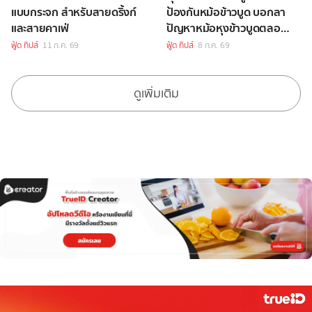
แบบกระจก สำหรับสายดริ้งก์
ป้องกันหม้อข้าวบูด บอกลา
และสายคาเฟ่
ปัญหาหม้อหุงข้าวบูดตลอด
ไปได้เลย
ฟู้ด ทิปส์
11 ก.ค. 69
ฟู้ด ทิปส์
8 ก.ค. 69
ดูเพิ่มเติม