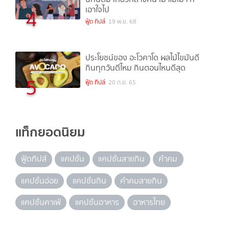
เอาใจไป
4
ฟู้ด ทิปส์
19 พ.ย. 68
ประโยชน์ของ อะโวคาโด ผลไม้ไขมันดี
กินทุกวันดีไหม กินตอนไหนดีสุด
5
ฟู้ด ทิปส์
20 ก.ย. 65
แท็กยอดนิยม
ฟู้ดทิปส์
แคปชั่น
แคปชั่นสายกิน
คำคม
แคปชั่นอ่อย
แคปชั่นกิน
คำคมสายกิน
แคปชั่นคาเฟ่
แคปชั่นอาหาร
อาหารไทย