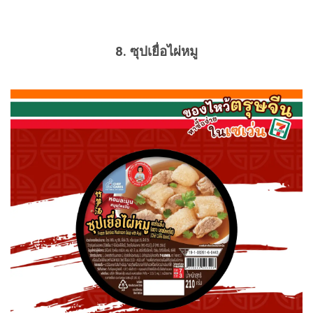
8. ซุปเยื่อไผ่หมู