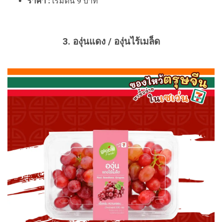
ราคา :
เริ่มต้น 9 บาท
3. องุ่นแดง / องุ่นไร้เมล็ด