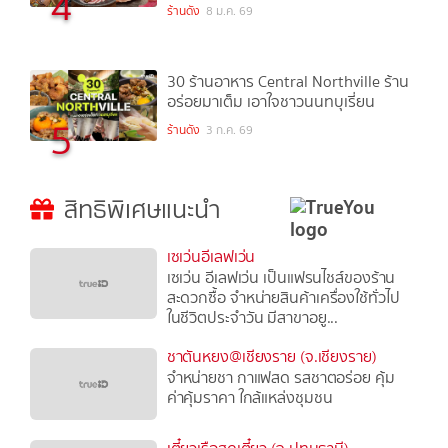
4
ร้านดัง
8 ม.ค. 69
30 ร้านอาหาร Central Northville ร้าน
อร่อยมาเต็ม เอาใจชาวนนทบุเรี่ยน
5
ร้านดัง
3 ก.ค. 69
สิทธิพิเศษแนะนำ
เซเว่นอีเลฟเว่น
เซเว่น อีเลฟเว่น เป็นแฟรนไชส์ของร้าน
สะดวกซื้อ จำหน่ายสินค้าเครื่องใช้ทั่วไป
ในชีวิตประจำวัน มีสาขาอยู...
ชาตันหยง@เชียงราย (จ.เชียงราย)
จำหน่ายชา กาแฟสด รสชาตอร่อย คุ้ม
ค่าคุ้มราคา ใกล้แหล่งชุมชน