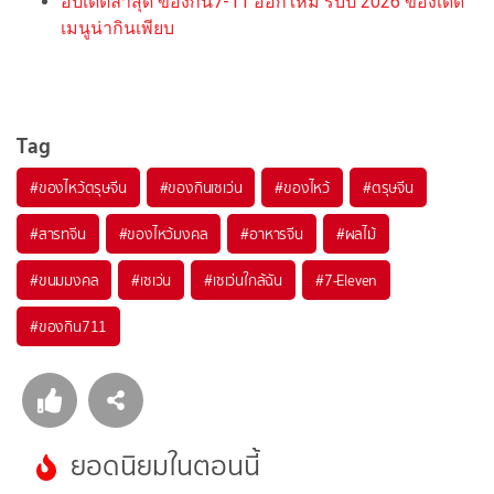
อัปเดตล่าสุด ของกิน7-11 ออกใหม่ รับปี 2026 ของเด็ด
เมนูน่ากินเพียบ
Tag
#
ของไหว้ตรุษจีน
#
ของกินเซเว่น
#
ของไหว้
#
ตรุษจีน
#
สารทจีน
#
ของไหว้มงคล
#
อาหารจีน
#
ผลไม้
#
ขนมมงคล
#
เซเว่น
#
เซเว่นใกล้ฉัน
#
7-Eleven
#
ของกิน711
ยอดนิยมในตอนนี้