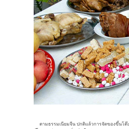
ตามธรรมเนียมจีน ปกติแล้วการจัดของขึ้นโต๊ะไห