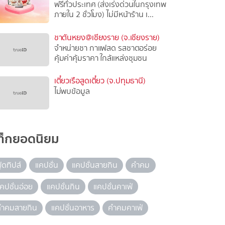
ฟรีทั่วประเทศ (ส่งเร่งด่วนในกรุงเทพ
ภายใน 2 ชั่วโมง) ไม่มีหน้าร้าน เ...
ชาตันหยง@เชียงราย (จ.เชียงราย)
จำหน่ายชา กาแฟสด รสชาตอร่อย
คุ้มค่าคุ้มราคา ใกล้แหล่งชุมชน
เตี๋ยวเรือสูดเตี๋ยว (จ.ปทุมธานี)
ไม่พบข้อมูล
ท็กยอดนิยม
ู้ดทิปส์
แคปชั่น
แคปชั่นสายกิน
คำคม
คปชั่นอ่อย
แคปชั่นกิน
แคปชั่นคาเฟ่
คำคมสายกิน
แคปชั่นอาหาร
คำคมคาเฟ่