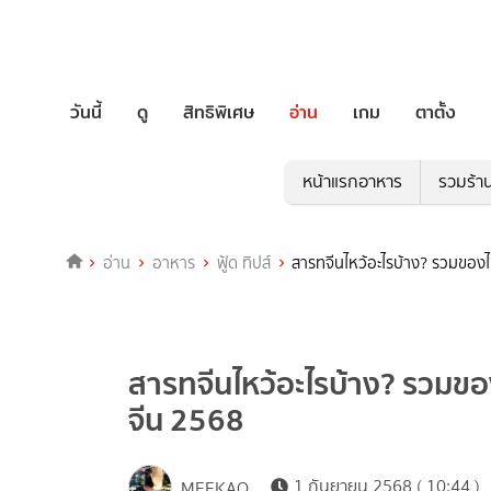
วันนี้
ดู
สิทธิพิเศษ
อ่าน
เกม
ตาตั้ง
หน้าแรกอาหาร
รวมร้า
อ่าน
อาหาร
ฟู้ด ทิปส์
สารทจีนไหว้อะไรบ้าง? รวมของ
สารทจีนไหว้อะไรบ้าง? รวมข
จีน 2568
1 กันยายน 2568 ( 10:44 )
MEEKAO