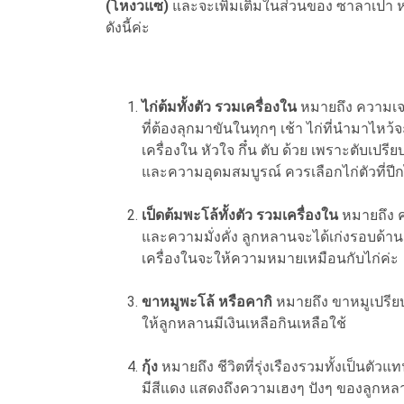
(โหงวแซ)
และจะเพิ่มเติมในส่วนของ ซาลาเปา หรื
ดังนี้ค่ะ
ไก่ต้มทั้งตัว รวมเครื่องใน
หมายถึง ความเจร
ที่ต้องลุกมาขันในทุกๆ เช้า ไก่ที่นำมาไหว้
เครื่องใน หัวใจ กึ๋น ตับ ด้วย เพราะตั
และความอุดมสมบูรณ์ ควรเลือกไก่ตัวที่ปี
เป็ดต้มพะโล้ทั้งตัว รวมเครื่องใน
หมายถึง 
และความมั่งคั่ง ลูกหลานจะได้เก่งรอบด้าน 
เครื่องในจะให้ความหมายเหมือนกับไก่ค่ะ
ขาหมูพะโล้ หรือคากิ
หมายถึง ขาหมูเปรีย
ให้ลูกหลานมีเงินเหลือกินเหลือใช้
กุ้ง
หมายถึง ชีวิตที่รุ่งเรืองรวมทั้งเป็นตั
มีสีแดง แสดงถึงความเฮงๆ ปังๆ ของลูกหลา