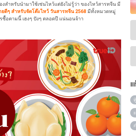
ของสำหรับนำมาใช้เซ่นไหว้แต่ยังไม่รู้ว่า ของไหว้สารทจีน มี
ีๆ สำหรับจัดโต๊ะไหว้ วันสารทจีน 2568
มีทั้งหมวดหมู่
ซื้อตามนี้ เฮงๆ ปังๆ ตลอดปี แน่นอนจ้าา
แ
ฟ
แ