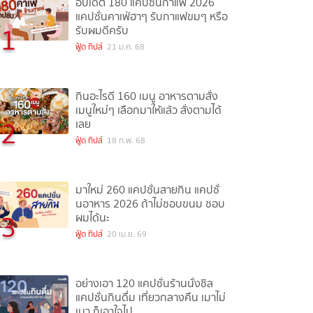
อัปเดต 180 แคปชั่นกาแฟ 2026
แคปชั่นคาเฟ่ฮาๆ รับกาแฟขมๆ หรือ
1
รับผมดีครับ
ฟู้ด ทิปส์
21 ม.ค. 68
กินอะไรดี 160 เมนู อาหารตามสั่ง
เมนูใหม่ๆ เลือกมาให้แล้ว สั่งตามได้
2
เลย
ฟู้ด ทิปส์
18 ก.พ. 68
มาใหม่ 260 แคปชั่นสายกิน แคปชั่
นอาหาร 2026 ถ้าไม่ชอบขนม ชอบ
3
ผมได้นะ
ฟู้ด ทิปส์
20 เม.ย. 69
อย่างเอา 120 แคปชั่นร้านนั่งชิล
แคปชั่นกินดื่ม เที่ยวกลางคืน เมาไม่
เมา ก็เอาใจไป